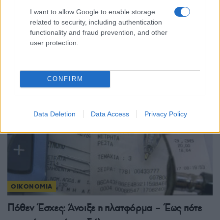
ΟΙΚΟΝΟΜΙΑ
I want to allow Google to enable storage
related to security, including authentication
Στα σκαριά δομικές αλλαγές στον ΕΝΦΙΑ – Πώς
functionality and fraud prevention, and other
user protection.
θα υπολογίζεται από το 2027
4/08/2026 - 2:33μμ
CONFIRM
Data Deletion
Data Access
Privacy Policy
ΟΙΚΟΝΟΜΙΑ
Πόθεν Έσχες: Άνοιξε η πλατφόρμα – Έως πότε