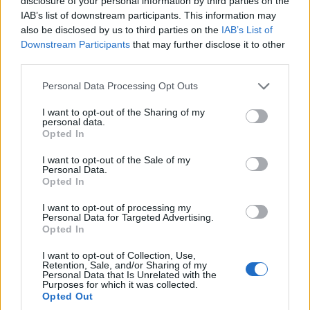
disclosure of your personal information by third parties on the
IAB’s list of downstream participants. This information may
also be disclosed by us to third parties on the
IAB’s List of
Downstream Participants
that may further disclose it to other
third parties.
Please note that this website/app uses one or more Google
Personal Data Processing Opt Outs
services and may gather and store information including but
not limited to your visit or usage behaviour. You may click to
I want to opt-out of the Sharing of my
personal data.
grant or deny consent to Google and its third-party tags to
Opted In
use your data for below specified purposes in below Google
ΟΙΚΟΝΟΜΙΑ
consent section.
I want to opt-out of the Sale of my
Γιατί τον χειμώνα θα ακριβύνει πολύ το φυσικό
Personal Data.
Opted In
αέριο και το ρεύμα
I want to opt-out of processing my
5/08/2026 - 10:57πμ
Personal Data for Targeted Advertising.
Opted In
I want to opt-out of Collection, Use,
Retention, Sale, and/or Sharing of my
Personal Data that Is Unrelated with the
Purposes for which it was collected.
Opted Out