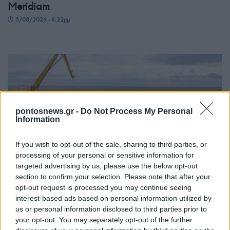
Meridiam
5/08/2026 - 6:22μμ
pontosnews.gr -
Do Not Process My Personal
Information
If you wish to opt-out of the sale, sharing to third parties, or
ΟΙΚΟΝΟΜΙΑ
processing of your personal or sensitive information for
targeted advertising by us, please use the below opt-out
Ηλεκτρική διασύνδεση Ελλάδας-Κύπρου: Η
section to confirm your selection. Please note that after your
Meridiam παίρνει την πλειοψηφία του GSI
opt-out request is processed you may continue seeing
interest-based ads based on personal information utilized by
5/08/2026 - 3:40μμ
us or personal information disclosed to third parties prior to
your opt-out. You may separately opt-out of the further