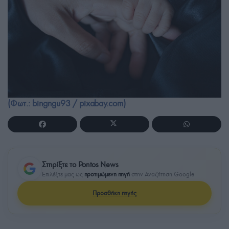
(Φωτ.: bingngu93 / pixabay.com)
Στηρίξτε το Pontos News
Επιλέξτε μας ως
προτιμώμενη πηγή
στην Αναζήτηση Google
Προσθήκη πηγής