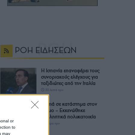
ΡΟΗ ΕΙΔΗΣΕΩΝ
Η Ισπανία επαναφέρει τους
συνοριακούς ελέγχους για
ταξιδιώτες από την Ιταλία
50 λεπτά πριν
Φωτιά σε κατάστημα στον
Άλιμο – Εκκενώθηκε
προληπτικά πολυκατοικία
sonal or
1 ώρα πριν
ection to
ou may