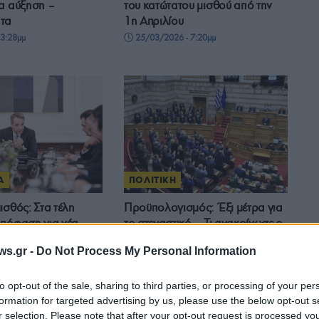
α αύξηση –
του κατώτατου μισθού από την
τα
1η Απριλίου
3:28μμ
25/03/2026 - 7:20μμ
Α
ΠΟΛΙΤΙΚΗ
ισθός: Στα τέλη
Προϋπολογισμός: Έξι μέτρα για
απόφαση για νέα
το στεγαστικό – Τι ανακοίνωσε ο
 κυβερνητικοί στόχοι
πρωθυπουργός για ενοίκια,
ws.gr -
Do Not Process My Personal Information
ία και εργασία
ανακαινίσεις και AirBnb
- 1:54μμ
16/12/2025 - 8:39μμ
to opt-out of the sale, sharing to third parties, or processing of your per
formation for targeted advertising by us, please use the below opt-out s
r selection. Please note that after your opt-out request is processed y