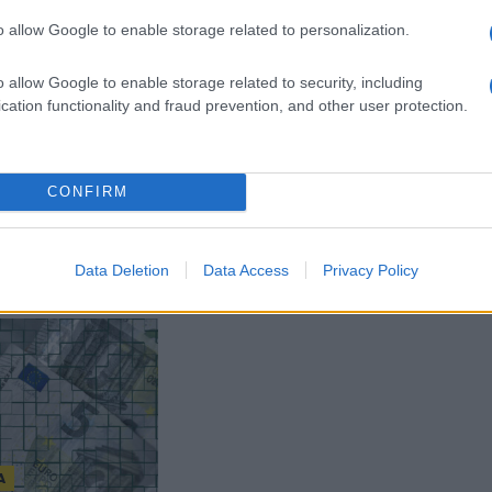
o allow Google to enable storage related to personalization.
o allow Google to enable storage related to security, including
cation functionality and fraud prevention, and other user protection.
ΟΙΚΟΝΟΜΙΑ
κού μισθού: Πώς θα
Κατώτατος μισθός: Τι ισχύει για
CONFIRM
με τις τριετίες από
τους εργαζόμενους με
λίου – Ποια
προϋπηρεσία
συμπαρασύρει
29/03/2024 - 6:22μμ
Data Deletion
Data Access
Privacy Policy
- 8:38πμ
Α