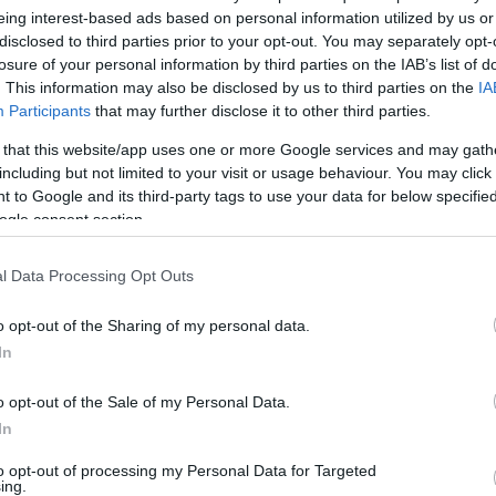
eing interest-based ads based on personal information utilized by us or
disclosed to third parties prior to your opt-out. You may separately opt-
losure of your personal information by third parties on the IAB’s list of
. This information may also be disclosed by us to third parties on the
IA
Participants
that may further disclose it to other third parties.
Α
ΟΙΚΟΝΟΜΙΑ
 that this website/app uses one or more Google services and may gath
ες αυξήσεις έρχονται
Οι αλλαγές στον φορολογικό
including but not limited to your visit or usage behaviour. You may click 
αι ιδιωτικό τομέα
χάρτη και τα μέτρα για την
 to Google and its third-party tags to use your data for below specifi
ενίσχυση του εισοδήματος που
- 6:27μμ
ogle consent section.
θα δούμε το 2025
4/01/2025 - 9:38πμ
l Data Processing Opt Outs
o opt-out of the Sharing of my personal data.
In
o opt-out of the Sale of my Personal Data.
In
ΕΛΛΑΔΑ
to opt-out of processing my Personal Data for Targeted
ing.