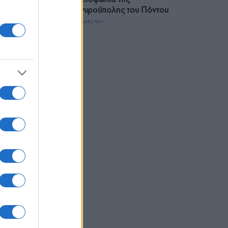
Αργυρούπολης του Πόντου
3 ώρες πριν