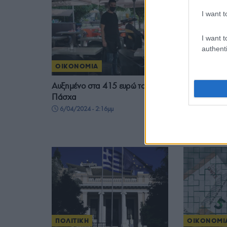
I want t
I want t
authenti
ΟΙΚΟΝΟΜΙΑ
ΕΛΛΑΔΑ
Αυξημένο στα 415 ευρώ το δώρο
Αύξηση βασι
Πάσχα
διαμορφωθεί 
την 1η Απρι
6/04/2024 - 2:16μμ
επιδόματα 
30/03/2024 
ΠΟΛΙΤΙΚΗ
ΟΙΚΟΝΟΜΙ