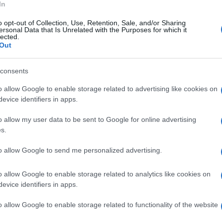
την Παρασκευή ο
ΔΥΠΑ: 25.000 νέες και νέοι
In
ητσοτάκης – Ομιλία
μπορούν να αποκτήσουν
o opt-out of Collection, Use, Retention, Sale, and/or Sharing
ώτατο μισθό στη
επαγγελματική εμπειρία
ersonal Data that Is Unrelated with the Purposes for which it
lected.
21/11/2024 - 4:47μμ
Out
1:38μμ
consents
o allow Google to enable storage related to advertising like cookies on
evice identifiers in apps.
o allow my user data to be sent to Google for online advertising
s.
Α
ΟΙΚΟΝΟΜΙΑ
to allow Google to send me personalized advertising.
κό τύπο θα
12 αυξήσεις αποδοχών και 12
ι ο κατώτατος μισθός
μειώσεις φόρων – Εξειδίκευση
o allow Google to enable storage related to analytics like cookies on
ει» σε δυσμενείς
των μέτρων της ΔΕΘ
evice identifiers in apps.
λλά δεν θα μειώνεται
9/09/2024 - 12:40μμ
- 8:35πμ
o allow Google to enable storage related to functionality of the website