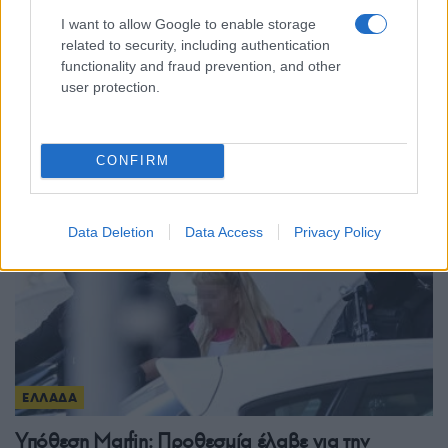
ΕΛΛΑΔΑ
I want to allow Google to enable storage
related to security, including authentication
Σέρρες: Βίντεο-ντοκουμέντο από το τροχαίο που
functionality and fraud prevention, and other
κόστισε τη ζωή μητέρας και γιου – Η στιγμή της
user protection.
σφοδρής σύγκρουσης
7/08/2026 - 12:59μμ
CONFIRM
Data Deletion
Data Access
Privacy Policy
ΕΛΛΑΔΑ
Υπόθεση Marfin: Προθεσμία έλαβε για την