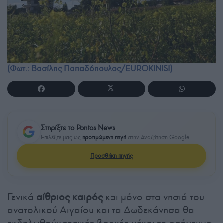
(Φωτ.: Βασίλης Παπαδόπουλος/EUROKINISI)
Στηρίξτε το Pontos News
Επιλέξτε μας ως
προτιμώμενη πηγή
στην Αναζήτηση Google
Προσθήκη πηγής
Γενικά
αίθριος καιρός
και μόνο στα νησιά του
ανατολικού Αιγαίου και τα Δωδεκάνησα θα
εκδηλωθούν τοπικές βροχές μέχρι το απόγευμα