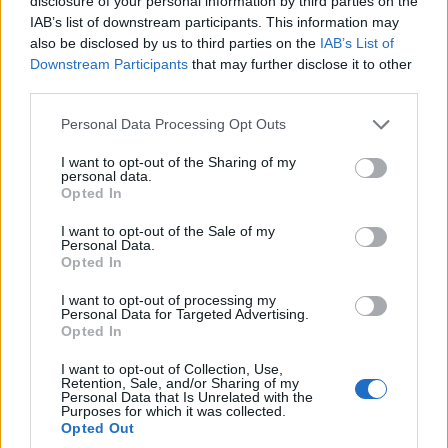
disclosure of your personal information by third parties on the
IAB’s list of downstream participants. This information may
also be disclosed by us to third parties on the
IAB’s List of
Downstream Participants
that may further disclose it to other
third parties.
ΕΛΛΑΔΑ
Please note that this website/app uses one or more Google
Personal Data Processing Opt Outs
services and may gather and store information including but
Πυργαδίκια Χαλκιδικής: Έναν αιώνα ζωής
not limited to your visit or usage behaviour. You may click to
I want to opt-out of the Sharing of my
συμπληρώνει ο προσφυγικός οικισμός – Η
personal data.
grant or deny consent to Google and its third-party tags to
Opted In
ιστορία του ξεριζωμού από την Αφθόνη του
use your data for below specified purposes in below Google
consent section.
I want to opt-out of the Sale of my
Μαρμαρά
Personal Data.
Opted In
7/08/2026 - 2:00μμ
I want to opt-out of processing my
Personal Data for Targeted Advertising.
Opted In
I want to opt-out of Collection, Use,
Retention, Sale, and/or Sharing of my
Personal Data that Is Unrelated with the
Purposes for which it was collected.
Opted Out