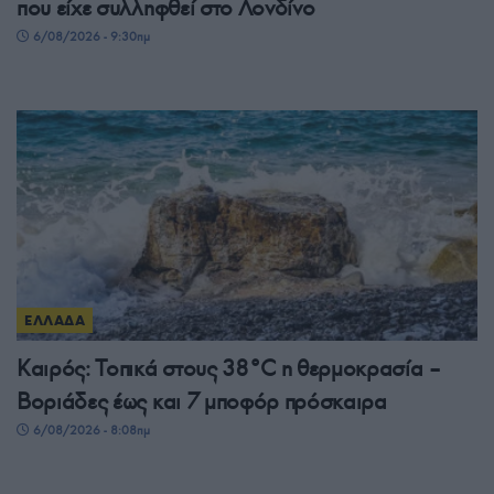
που είχε συλληφθεί στο Λονδίνο
6/08/2026 - 9:30πμ
ΕΛΛΑΔΑ
Καιρός: Τοπικά στους 38°C η θερμοκρασία –
Βοριάδες έως και 7 μποφόρ πρόσκαιρα
6/08/2026 - 8:08πμ