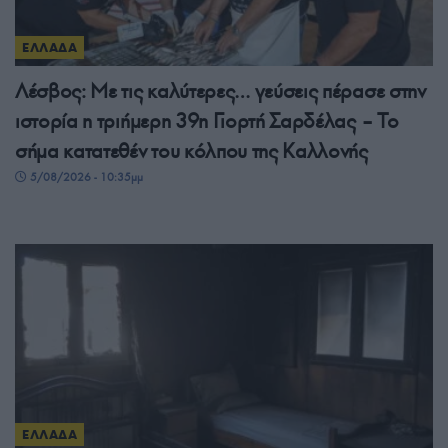
ΕΛΛΑΔΑ
Λέσβος: Με τις καλύτερες… γεύσεις πέρασε στην
ιστορία η τριήμερη 39η Γιορτή Σαρδέλας – Το
σήμα κατατεθέν του κόλπου της Καλλονής
5/08/2026 - 10:35μμ
ΕΛΛΑΔΑ