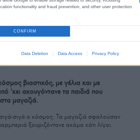
cation functionality and fraud prevention, and other user protection.
 μεγάλον καφενέ, που καπνίζανε κάργα οι
CONFIRM
ο κρύο…, σκυλί ψοφά!
Data Deletion
Data Access
Privacy Policy
ής!
όσμος βιαστικός, με γέλια και με
από ‘κει ακουγόντανε τα παιδιά που
στα μαγαζιά.
 σιγά-σιγά ο κόσμος. Τα μαγαζιά σφαλούσαν
αρμπεριά ξουριζόντανε ακόμα κάτι λίγοι.