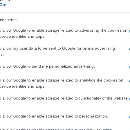
αι κανένας νεροκουβαλητής και κανένας
Out
 η πελατεία.
consents
έσα με την τρούμπα, και στριφογύριζε
o allow Google to enable storage related to advertising like cookies on
τανε από το μαυρισμένο ταβάνι, κι
evice identifiers in apps.
 κρύο τρέμανε οι γέροι και
o allow my user data to be sent to Google for online advertising
ρια τους, τα βάζανε κι από πάνω από
s.
ια να ζεσταθούνε.
to allow Google to send me personalized advertising.
να μην παγώσει, έκανε σουλάτσο,
o allow Google to enable storage related to analytics like cookies on
ι ίσαμε την πόρτα, με την παλιογούνα ριγμένη
evice identifiers in apps.
ει κουράγιο στην πελατεία, εκεί που
σύγκρυο και χτυπούσανε τα κατωσάγονά του, κι
o allow Google to enable storage related to functionality of the website
ατατούκα του κι έλεγε:
o allow Google to enable storage related to personalization.
αι το καφενεδάκι μας!…
o allow Google to enable storage related to security, including