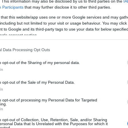
. This information may also be disclosed by us to third parties on the
IA
α έσβηνε, όπως έμπαινε ο χιονιάς από τα
Participants
that may further disclose it to other third parties.
 Η φιτιλήθρα ήτανε
στραβοβιδωμένη και
 that this website/app uses one or more Google services and may gath
ο του καφετζή
, του μπαρμπα-Γιαννακού του
including but not limited to your visit or usage behaviour. You may click 
ένο, το γυαλί σπασμένο από το ‘να μάγουλο και
 to Google and its third-party tags to use your data for below specifi
 ένα κομμάτι ταραμαδόχαρτο. Βάλε με νου
ogle consent section.
άμπα! Κάτω τα σανίδια ήτανε σάπια και τρίζανε.
 δυο-τρία παμπάλαια κάντρα, καπνισμένα σαν
l Data Processing Opt Outs
παρίστανε τον Μέγα Πέτρο μέσα σε μια βάρκα
o opt-out of the Sharing of my personal data.
τ’ άλλο τον μάντη Τειρεσία που μιλούσε με τον
In
αγή τον Κουταλιανό που πάλευε με την τίγρη.
o opt-out of the Sale of my Personal Data.
In
 το καφενείο. Όλοι-όλοι ήτανε
πέντ’-έξι γέροι
τι τρύπιες γούνες που δεν τις έπιανε αγκίστρι
.
to opt-out of processing my Personal Data for Targeted
ing.
ς, δηλαδή είχανε καμιά σάπια βάρκα και
In
ς, που τα λέγανε γιαλικά, γιατί βρίσκουνται
o opt-out of Collection, Use, Retention, Sale, and/or Sharing
 νερά. Οι άλλοι ήτανε φρουκαλάδες, δηλαδή
ersonal Data that Is Unrelated with the Purposes for which it
lected.