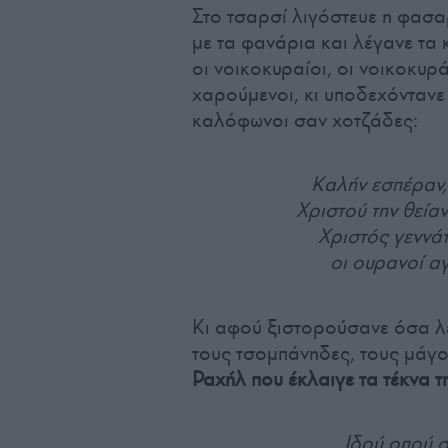
Στο τσαρσί λιγόστευε η φασα
με τα φανάρια και λέγανε τα 
οι νοικοκυραίοι, οι νοικοκυρά
χαρούμενοι, κι υποδεχόντανε 
καλόφωνοι σαν χοτζάδες:
Καλήν εσπέραν,
Χριστού την θείαν
Χριστός γεννάτ
οι ουρανοί αγ
Κι αφού ξιστορούσανε όσα λέ
τους τσομπάνηδες, τους μάγ
Ραχήλ που έκλαιγε τα τέκνα τ
Ιδού οπού σ