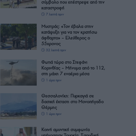
σύμβολο που επέστρεψε από την
καταστροφή
7 λεπτά πριν
Μυστράς: «Τον έβαλα στην
κατάψυξη για να τον κρατήσω
άφθαρτο» – Ελεύθερος ο
55χρονος
32 λεπτά πριν
Φωτιά τώρα στο Στεφάνι
Κορινθίας – Μήνυμα από το 112,
στη μάχη 7 εναέρια μέσα
1 ώρα πριν
Θεσσαλονίκη: Πυρκαγιά σε
δασική έκταση στο Μονοπήγαδο
Θέρμης
1 ώρα πριν
Κοινή αμυντική συμφωνία
υπέγραψαν Τουρκία, Σαουδική