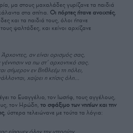
ρία, μα στους μαχαλάδες γυρίζανε τα παιδιά
κάλαντα στα σπίτια.
Οι πόρτες ήτανε ανοιχτές
,
δες και τα παιδιά τους, όλοι ήτανε
τους ψαλτάδες, και κείνοι αρχίζανε
 Άρχοντες, αν είναι ορισμός σας,
 γέννησιν να πω στ’ αρχοντικό σας.
αι σήμερον εν Βηθλεέμ τη πόλει,
άλλονται, χαίρει η κτίσις όλη…
γει το Ευαγγέλιο, τον Ιωσήφ, τους αγγέλους,
ους, τον Ηρώδη,
το σφάξιμο των νηπίων και την
ης
, ύστερα τελειώνανε με τούτα τα λόγια:
ας είπαμεν όλην την ιστορίαν,