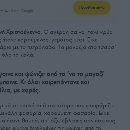
Προσθήκη πηγής
ην Αναζήτηση Google
ή Χριστούγεννα
. Ο αγέρας σα να ‘τανε κρύα
 ήτανε χαρούμενος, γεμάτος κέφι. Είχε
άρια με το πετρόλαδο. Τα μαγαζιά στο τσαρσί
 όλα τα καλά.
ινε και ψώνιζε· από το ‘να το μαγαζί
μπαινε. Κι όλοι χαιρετιόντανε και
λια, με χαρές.
γεμάτοι καπνό από τον κόσμο που φουμάριζε.
 μεγάλη φασαρία, χαρούμενη φασαρία. Είχε
μια ήτανε θαμπά, απ’ όξω έβλεπες σαν ήσκιους
δες είχανε βγαλμένες τις γούνες από τη