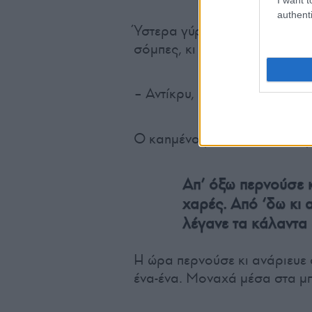
authenti
Ύστερα γύριζε κι έδειχνε τον
σόμπες, κι έλεγε:
– Αντίκρυ, σκυλί ψοφά από τ
Ο καημένος ο μπαρμπα-Χατζ
Απ’ όξω περνούσε κ
χαρές. Από ‘δω κι 
λέγανε τα κάλαντα 
Η ώρα περνούσε κι ανάριευε
ένα-ένα. Μοναχά μέσα στα μπ