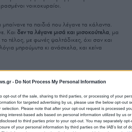
ρασμένοι νοικοκυραίοι.
 μπαίνανε τα παιδιά που λέγανε τα κάλαντα.
νε. Και
δεν τα λέγανε μισά και μισοκούτελα
, μα
 το τέλος, με φωνές ψαλτάδικες, όχι σαν και
λόγια μπρούμυτα κι ανάσκελα, και κείνα
ον καφενέ τ’ Ασημένιου ήτανε κάτι
υχάδικα, ψαθάδικα και τέτοια. Ίσια-
ws.gr -
Do Not Process My Personal Information
εγάλη πόρτα του καφενέ ήτανε ένα
to opt-out of the sale, sharing to third parties, or processing of your per
ο πιο φτωχικό σ’ όλη την πολιτεία, μία
formation for targeted advertising by us, please use the below opt-out s
r selection. Please note that after your opt-out request is processed y
eing interest-based ads based on personal information utilized by us or
disclosed to third parties prior to your opt-out. You may separately opt-
γολογούσε και τα τζάμια ήτανε θολά από τη
losure of your personal information by third parties on the IAB’s list of
κοτεινή, γιατί η λάμπα, μια λάμπα