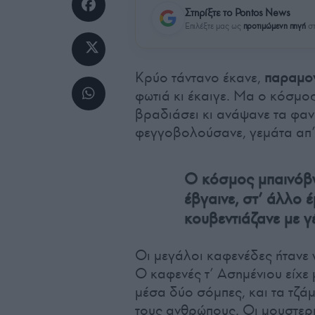
Στηρίξτε το Pontos News
Επιλέξτε μας ως
προτιμώμενη πηγή
στ
Κρύο τάντανο έκανε,
παραμον
φωτιά κι έκαιγε. Μα ο κόσμος
βραδιάσει κι ανάψανε τα φαν
φεγγοβολούσανε, γεμάτα απ’
Ο κόσμος μπαινόβγα
έβγαινε, στ’ άλλο έ
κουβεντιάζανε με γέ
Οι μεγάλοι καφενέδες ήτανε 
Ο καφενές τ’ Ασημένιου είχε
μέσα δύο σόμπες, και τα τζά
τους ανθρώπους. Οι μουστερή