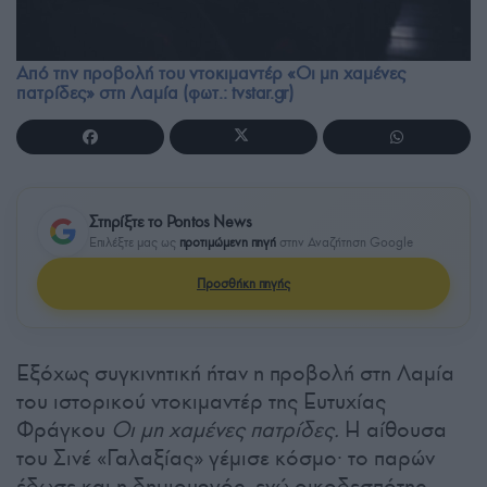
Από την προβολή του ντοκιμαντέρ «Οι μη χαμένες
πατρίδες» στη Λαμία (φωτ.: tvstar.gr)
Στηρίξτε το Pontos News
Επιλέξτε μας ως
προτιμώμενη πηγή
στην Αναζήτηση Google
Προσθήκη πηγής
Εξόχως συγκινητική ήταν η προβολή στη Λαμία
του ιστορικού ντοκιμαντέρ της Ευτυχίας
Φράγκου
Οι μη χαμένες πατρίδες.
Η αίθουσα
του Σινέ «Γαλαξίας» γέμισε κόσμο· το παρών
έδωσε και η δημιουργός, ενώ οικοδεσπότης