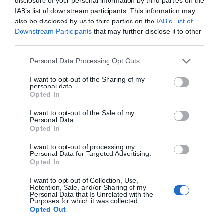
disclosure of your personal information by third parties on the
Από την Κρήνη στο Καστέλλο Χίου: Η εικόνα της
IAB’s list of downstream participants. This information may
Αγίας Παρασκευής που πέρασε το Αιγαίο
also be disclosed by us to third parties on the
IAB’s List of
Downstream Participants
that may further disclose it to other
26/07/2026 - 3:06μμ
third parties.
Please note that this website/app uses one or more Google
Personal Data Processing Opt Outs
services and may gather and store information including but
not limited to your visit or usage behaviour. You may click to
I want to opt-out of the Sharing of my
personal data.
grant or deny consent to Google and its third-party tags to
Opted In
use your data for below specified purposes in below Google
consent section.
I want to opt-out of the Sale of my
Personal Data.
Opted In
I want to opt-out of processing my
Personal Data for Targeted Advertising.
ΠΟΛΙΤΙΚΑ - ΜΙΚΡΑΣΙΑΤΙΚΑ
Opted In
Πώς η μετανάστευση στη Μικρά Ασία άλλαξε τον
I want to opt-out of Collection, Use,
Retention, Sale, and/or Sharing of my
Personal Data that Is Unrelated with the
χάρτη της Οθωμανικής Αυτοκρατορίας
Purposes for which it was collected.
Opted Out
25/07/2026 - 10:39πμ