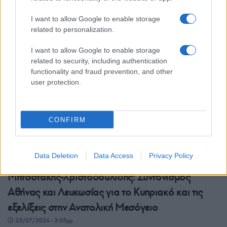
ψηφοφορία – Οι αλλαγές που προτείνει η ΝΔ
I want to allow Google to enable storage
27/07/2026 - 12:08μμ
related to personalization.
I want to allow Google to enable storage
related to security, including authentication
functionality and fraud prevention, and other
user protection.
CONFIRM
ΠΟΛΙΤΙΚΗ
Data Deletion
Data Access
Privacy Policy
Μητσοτάκης-Χριστοδουλίδης: Συντονισμός
Αθήνας και Λευκωσίας για το Κυπριακό και τις
εξελίξεις στην Ανατολική Μεσόγειο
25/07/2026 - 3:05μμ