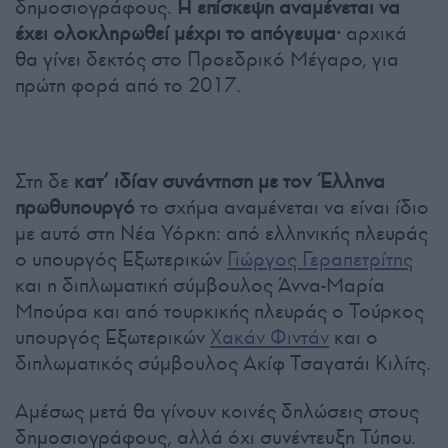
δημοσιογράφους.
Η επίσκεψη αναμένεται να
έχει ολοκληρωθεί μέχρι το απόγευμα·
αρχικά
θα γίνει δεκτός στο Προεδρικό Μέγαρο, για
πρώτη φορά από το 2017.
Στη δε
κατ’ ιδίαν συνάντηση με τον Έλληνα
πρωθυπουργό
το σχήμα αναμένεται να είναι ίδιο
με αυτό στη Νέα Υόρκη: από ελληνικής πλευράς
ο υπουργός Εξωτερικών
Γιώργος Γεραπετρίτης
και η διπλωματική σύμβουλος Άννα-Μαρία
Μπούρα και από τουρκικής πλευράς ο Τούρκος
υπουργός Εξωτερικών
Χακάν Φιντάν
και ο
διπλωματικός σύμβουλος Ακίφ Τσαγατάι Κιλίτς.
Αμέσως μετά θα γίνουν κοινές δηλώσεις στους
δημοσιογράφους, αλλά όχι συνέντευξη Τύπου.