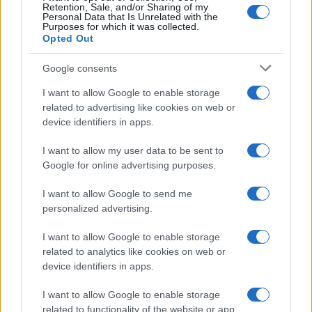
Retention, Sale, and/or Sharing of my
Συνταγματική αναθεώρηση: 33 διατάξεις
Personal Data that Is Unrelated with the
Purposes for which it was collected.
εγκρίθηκαν για να προχωρήσει η διαδικασία – Οι
Opted Out
συσχετισμοί της επόμενης Βουλής θα κρίνουν τις
Google consents
τελικές αλλαγές
I want to allow Google to enable storage
27/07/2026 - 11:14μμ
related to advertising like cookies on web or
device identifiers in apps.
I want to allow my user data to be sent to
Google for online advertising purposes.
I want to allow Google to send me
personalized advertising.
I want to allow Google to enable storage
related to analytics like cookies on web or
device identifiers in apps.
ΠΟΛΙΤΙΚΗ
I want to allow Google to enable storage
Συνταγματική αναθεώρηση: Σήμερα η πρώτη
related to functionality of the website or app.