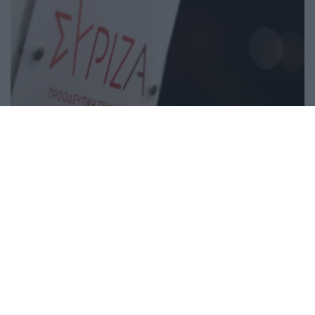
ΠΟΛΙΤΙΚΗ
ΣΥΡΙΖΑ σε αποσύνθεση: Μαζική έξοδος 63
στελεχών πριν από την κρίσιμη Κεντρική Επιτροπή
16/07/2026 - 10:03μμ