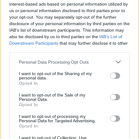
interest-based ads based on personal information utilized by
us or personal information disclosed to third parties prior to
your opt-out. You may separately opt-out of the further
ΠΟΛΙΤΙΚΗ
disclosure of your personal information by third parties on the
IAB’s list of downstream participants. This information may
Βουλή: Στην Επιτροπή Δεοντολογίας ο Κυριαζίδης
also be disclosed by us to third parties on the
IAB’s List of
– Χαρακτήρισε «ευχή» το «κάνε κανένα παιδί»
Downstream Participants
that may further disclose it to other
third parties.
28/07/2026 - 9:55μμ
Please note that this website/app uses one or more Google
Personal Data Processing Opt Outs
services and may gather and store information including but
not limited to your visit or usage behaviour. You may click to
I want to opt-out of the Sharing of my
personal data.
grant or deny consent to Google and its third-party tags to
Opted In
use your data for below specified purposes in below Google
consent section.
I want to opt-out of the Sale of my
Personal Data.
Opted In
I want to opt-out of processing my
Personal Data for Targeted Advertising.
Opted In
ΠΟΛΙΤΙΚΗ
I want to opt-out of Collection, Use,