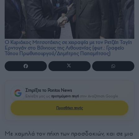
Ο Κυριάκος Μητσοτάκης σε χειραψία με τον Ρετζέπ Ταγίπ
Ερντογάν στο Βίλνιους της Λιθουανίας (φωτ.: Γραφείο
Τύπου Πρωθυπουργού/Δημήτρης Παπαμήτσος)
Στηρίξτε το Pontos News
Επιλέξτε μας ως
προτιμώμενη πηγή
στην Αναζήτηση Google
Προσθήκη πηγής
Με χαμηλά τον πήχη των προσδοκιών, και σε μια