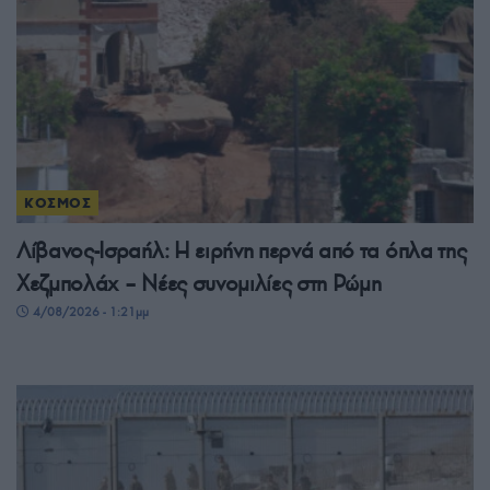
ΚΟΣΜΟΣ
Λίβανος-Ισραήλ: Η ειρήνη περνά από τα όπλα της
Χεζμπολάχ – Νέες συνομιλίες στη Ρώμη
4/08/2026 - 1:21μμ