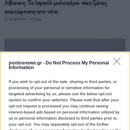
Λίβανος: Το Ισραήλ μπλοκάρει νέες ζώνες
αποχώρησης στο νότο
6/08/2026 - 10:22μμ
pontosnews.gr -
Do Not Process My Personal
Information
If you wish to opt-out of the sale, sharing to third parties, or
processing of your personal or sensitive information for
targeted advertising by us, please use the below opt-out
ΚΟΣΜΟΣ
section to confirm your selection. Please note that after your
Ορμούζ: «Ναι» από Ιράν και Ομάν, αλλά όχι
opt-out request is processed you may continue seeing
interest-based ads based on personal information utilized by
άνοιγμα – Οι τρεις όροι προς τις ΗΠΑ
us or personal information disclosed to third parties prior to
6/08/2026 - 8:23μμ
your opt-out. You may separately opt-out of the further