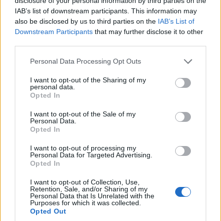
disclosure of your personal information by third parties on the
IAB’s list of downstream participants. This information may
also be disclosed by us to third parties on the
IAB’s List of
Downstream Participants
that may further disclose it to other
third parties.
Please note that this website/app uses one or more Google
Personal Data Processing Opt Outs
services and may gather and store information including but
not limited to your visit or usage behaviour. You may click to
I want to opt-out of the Sharing of my
personal data.
grant or deny consent to Google and its third-party tags to
Opted In
use your data for below specified purposes in below Google
consent section.
I want to opt-out of the Sale of my
ΚΟΣΜΟΣ
Personal Data.
Opted In
Γερμανία: Το ουκρανικό αεροσκάφος κοντά στο
I want to opt-out of processing my
οποίο βρέθηκε drone με εκρηκτικά μετέφερε
Personal Data for Targeted Advertising.
Opted In
πυρομαχικά, σύμφωνα με την έγκυρη «SZ»
6/08/2026 - 6:33μμ
I want to opt-out of Collection, Use,
Retention, Sale, and/or Sharing of my
Personal Data that Is Unrelated with the
Purposes for which it was collected.
Opted Out