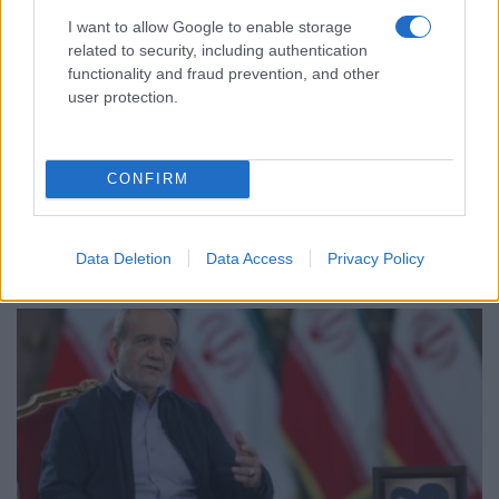
I want to allow Google to enable storage
related to security, including authentication
functionality and fraud prevention, and other
ΚΟΣΜΟΣ
user protection.
Γερμανία: Νέα διάσταση στις απειλές βλέπει το
Βερολίνο μετά τον εντοπισμό drone με εκρηκτικά
CONFIRM
στη Λειψία
6/08/2026 - 11:56πμ
Data Deletion
Data Access
Privacy Policy