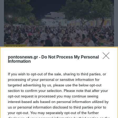
ΣΥΛΛΟΓΟΙ
pontosnews.gr -
Do Not Process My Personal
Ένωση Ποντίων Πιερίας: Με τα λαμπρότερα
Information
χρώματα πέρασαν στην ιστορία τα 28α «Ποντιακά
πολιτιστικά δρώμενα»
If you wish to opt-out of the sale, sharing to third parties, or
processing of your personal or sensitive information for
2/08/2026 - 10:34μμ
targeted advertising by us, please use the below opt-out
section to confirm your selection. Please note that after your
opt-out request is processed you may continue seeing
interest-based ads based on personal information utilized by
us or personal information disclosed to third parties prior to
your opt-out. You may separately opt-out of the further