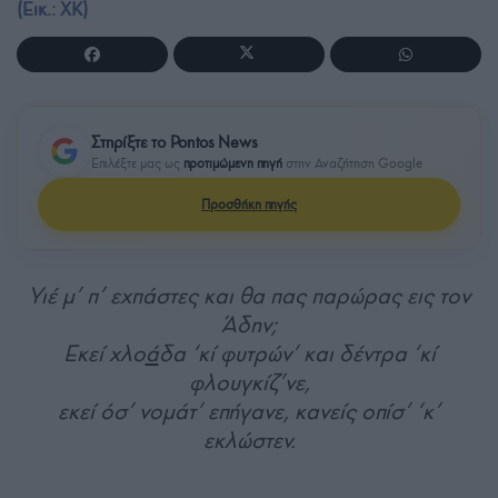
(Εικ.: ΧΚ)
Στηρίξτε το Pontos News
Επιλέξτε μας ως
προτιμώμενη πηγή
στην Αναζήτηση Google
Προσθήκη πηγής
Υιέ μ’ π’ εχπάστες και θα πας παρώρας εις τον
Άδην;
Εκεί χλο
ά
δα ‘κί φυτρών’ και δέντρα ‘κί
φλουγκίζ’νε,
εκεί όσ’ νομάτ’ επήγανε, κανείς οπίσ’ ‘κ’
εκλώστεν.