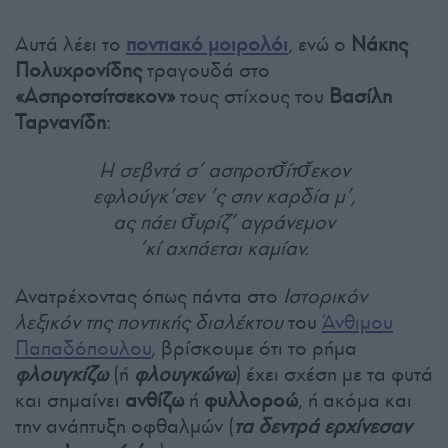
Αυτά λέει το
ποντιακό μοιρολόι
, ενώ ο
Νάκης
Πολυχρονίδης
τραγουδά στο
«Ασπροτσίτσεκον»
τους στίχους του
Βασίλη
Ταρνανίδη
:
Η σεβντά σ’ ασπροτσ̌ίτσ̌εκον
εφλούγκ’σεν ’ς σην καρδία μ’,
ας πάει σ̌υρίζ’ αγράνεμον
’κί αχπάεται καμίαν.
Ανατρέχοντας όπως πάντα στο
Ιστορικόν
λεξικόν της ποντικής διαλέκτου
του
Άνθιμου
Παπαδόπουλου
, βρίσκουμε ότι το ρήμα
φλουγκίζω
(ή
φλουγκώνω
) έχει σχέση με τα φυτά
και σημαίνει
ανθίζω
ή
φυλλοροώ
, ή ακόμα και
την ανάπτυξη οφθαλμών (
τα δεντρά ερχίνεσαν