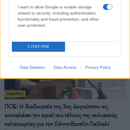
Κίζαρι Ροδόπης: Οι Κιζαριώτες αντάμωσαν ξανά
I want to allow Google to enable storage
στο χωριό των 52 οικογενειών του Πόντου
related to security, including authentication
functionality and fraud prevention, and other
2/08/2026 - 6:32μμ
user protection.
CONFIRM
Data Deletion
Data Access
Privacy Policy
ΠΟΝΤΟΣ
ΠΟΕ: Η διαδικασία της 3ης Αυγούστου ας
αποτελέσει την αρχή του τέλους της πολυετούς
ταλαιπωρίας για τον Γιάννη-Βασίλη Γιαϊλαλί