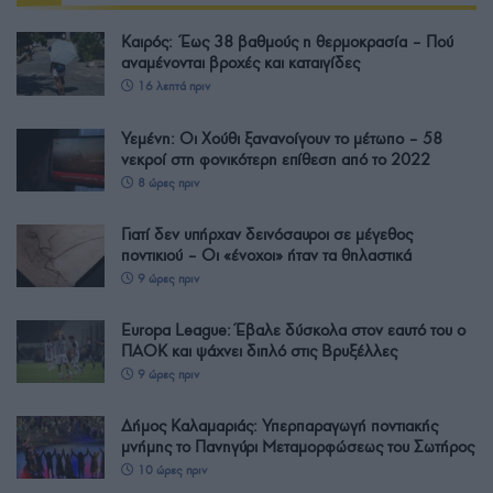
Καιρός: Έως 38 βαθμούς η θερμοκρασία – Πού
αναμένονται βροχές και καταιγίδες
16 λεπτά πριν
Υεμένη: Οι Χούθι ξανανοίγουν το μέτωπο – 58
νεκροί στη φονικότερη επίθεση από το 2022
8 ώρες πριν
Γιατί δεν υπήρχαν δεινόσαυροι σε μέγεθος
ποντικιού – Οι «ένοχοι» ήταν τα θηλαστικά
9 ώρες πριν
Europa League: Έβαλε δύσκολα στον εαυτό του ο
ΠΑΟΚ και ψάχνει διπλό στις Βρυξέλλες
9 ώρες πριν
Δήμος Καλαμαριάς: Υπερπαραγωγή ποντιακής
μνήμης το Πανηγύρι Μεταμορφώσεως του Σωτήρος
10 ώρες πριν