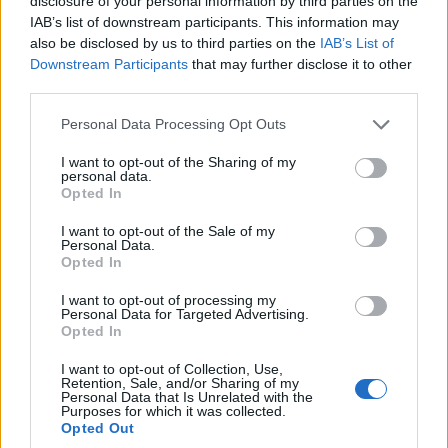
disclosure of your personal information by third parties on the
IAB’s list of downstream participants. This information may
also be disclosed by us to third parties on the
IAB’s List of
Downstream Participants
that may further disclose it to other
third parties.
ΣΥΛΛΟΓΟΙ
Please note that this website/app uses one or more Google
Personal Data Processing Opt Outs
services and may gather and store information including but
Ακρινή Κοζάνης: Έκαναν το ποντιακό σιρόν
not limited to your visit or usage behaviour. You may click to
I want to opt-out of the Sharing of my
personal data.
grant or deny consent to Google and its third-party tags to
γλυκό, και κέρδισαν το A’ βραβείο
Opted In
use your data for below specified purposes in below Google
2/08/2026 - 9:45μμ
consent section.
I want to opt-out of the Sale of my
Personal Data.
Opted In
I want to opt-out of processing my
Personal Data for Targeted Advertising.
Opted In
I want to opt-out of Collection, Use,
Retention, Sale, and/or Sharing of my
Personal Data that Is Unrelated with the
Purposes for which it was collected.
Opted Out