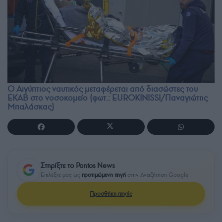
Ο Αιγύπτιος ναυτικός μεταφέρεται από διασώστες του
ΕΚΑΒ στο νοσοκομείο (φωτ.: EUROKINISSI/Παναγιώτης
Μπαλάσκας)
Στηρίξτε το Pontos News
Επιλέξτε μας ως
προτιμώμενη πηγή
στην Αναζήτηση Google
Προσθήκη πηγής