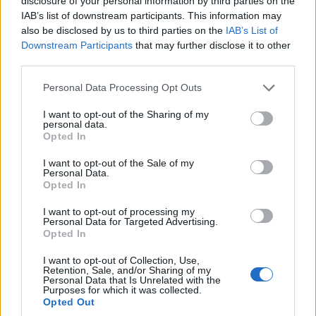
disclosure of your personal information by third parties on the
IAB’s list of downstream participants. This information may
Λέσβος: Με τις καλύτερες… γεύσεις πέρασε στην
also be disclosed by us to third parties on the
IAB’s List of
ιστορία η τριήμερη 39η Γιορτή Σαρδέλας – Το
Downstream Participants
that may further disclose it to other
third parties.
σήμα κατατεθέν του κόλπου της Καλλονής
Please note that this website/app uses one or more Google
5/08/2026 - 10:35μμ
Personal Data Processing Opt Outs
services and may gather and store information including but
not limited to your visit or usage behaviour. You may click to
I want to opt-out of the Sharing of my
personal data.
grant or deny consent to Google and its third-party tags to
Opted In
use your data for below specified purposes in below Google
consent section.
I want to opt-out of the Sale of my
Personal Data.
Opted In
I want to opt-out of processing my
Personal Data for Targeted Advertising.
Opted In
I want to opt-out of Collection, Use,
ΕΛΛΑΔΑ
Retention, Sale, and/or Sharing of my
Personal Data that Is Unrelated with the
Purposes for which it was collected.
Σχέδιο κρατικής αρωγής για τους πληγέντες από
Opted Out