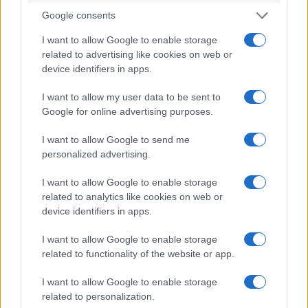
τις φωτιές: Άμεσες αποζημιώσεις και
Google consents
φοροελαφρύνσεις
I want to allow Google to enable storage
5/08/2026 - 7:49μμ
related to advertising like cookies on web or
device identifiers in apps.
I want to allow my user data to be sent to
Google for online advertising purposes.
I want to allow Google to send me
personalized advertising.
I want to allow Google to enable storage
related to analytics like cookies on web or
device identifiers in apps.
ΕΛΛΑΔΑ
I want to allow Google to enable storage
Χαλκιδική: Σε εξέλιξη οι εργαστηριακοί έλεγχοι
related to functionality of the website or app.
στο νερό της Σίβηρης
I want to allow Google to enable storage
5/08/2026 - 5:44μμ
related to personalization.