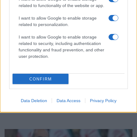
related to functionality of the website or app.
I want to allow Google to enable storage
related to personalization.
I want to allow Google to enable storage
related to security, including authentication
functionality and fraud prevention, and other
user protection.
ΚΟΣΜΟΣ
CONFIRM
Γερμανία: Νέα διάσταση στις απειλές βλέπει το
Βερολίνο μετά τον εντοπισμό drone με εκρηκτικά
στη Λειψία
Data Deletion
Data Access
Privacy Policy
6/08/2026 - 11:56πμ