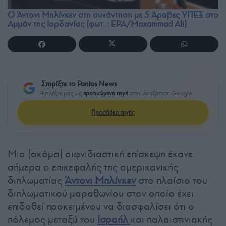
Ο Άντονι Μπλίνκεν στη συνάντηση με 5 Άραβες ΥΠΕΞ στο
Αμμάν της Ιορδανίας (φωτ. : EPA/Moxammad Ali)
Στηρίξτε το Pontos News
Επιλέξτε μας ως
προτιμώμενη πηγή
στην Αναζήτηση Google
Προσθήκη πηγής
Μια (ακόμα) αιφνιδιαστική επίσκεψη έκανε
σήμερα ο επικεφαλής της αμερικανικής
διπλωματίας
Άντονι Μπλίνκεν
στο πλαίσιο του
διπλωματικού μαραθωνίου στον οποίο έχει
επιδοθεί προκειμένου να διασφαλίσει ότι ο
πόλεμος μεταξύ του
Ισραήλ
και παλαιστινιακής