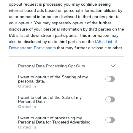
opt-out request is processed you may continue seeing
ΚΟΣΜΟΣ
interest-based ads based on personal information utilized by
us or personal information disclosed to third parties prior to
Ορμούζ: «Ναι» από Ιράν και Ομάν, αλλά όχι
your opt-out. You may separately opt-out of the further
άνοιγμα – Οι τρεις όροι προς τις ΗΠΑ
disclosure of your personal information by third parties on the
IAB’s list of downstream participants. This information may
6/08/2026 - 8:23μμ
also be disclosed by us to third parties on the
IAB’s List of
Downstream Participants
that may further disclose it to other
third parties.
Please note that this website/app uses one or more Google
Personal Data Processing Opt Outs
services and may gather and store information including but
not limited to your visit or usage behaviour. You may click to
I want to opt-out of the Sharing of my
personal data.
grant or deny consent to Google and its third-party tags to
Opted In
use your data for below specified purposes in below Google
consent section.
I want to opt-out of the Sale of my
Personal Data.
Opted In
ΚΟΣΜΟΣ
I want to opt-out of processing my
Personal Data for Targeted Advertising.
Γερμανία: Το ουκρανικό αεροσκάφος κοντά στο
Opted In