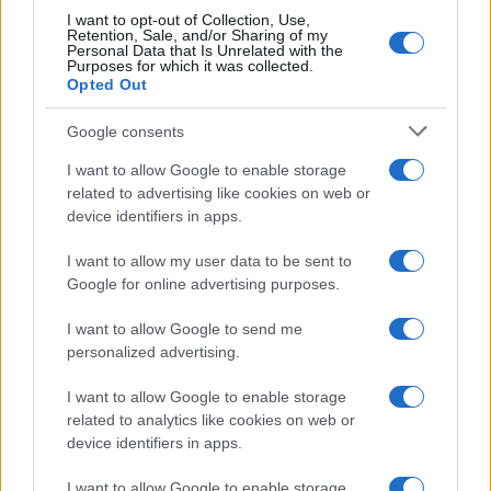
οποίο βρέθηκε drone με εκρηκτικά μετέφερε
I want to opt-out of Collection, Use,
πυρομαχικά, σύμφωνα με την έγκυρη «SZ»
Retention, Sale, and/or Sharing of my
Personal Data that Is Unrelated with the
6/08/2026 - 6:33μμ
Purposes for which it was collected.
Opted Out
Google consents
I want to allow Google to enable storage
related to advertising like cookies on web or
device identifiers in apps.
I want to allow my user data to be sent to
Google for online advertising purposes.
I want to allow Google to send me
ΚΟΣΜΟΣ
personalized advertising.
Χιροσίμα: 81 χρόνια από την πρώτη ατομική
I want to allow Google to enable storage
related to analytics like cookies on web or
βόμβα στην ιστορία της ανθρωπότητας
device identifiers in apps.
6/08/2026 - 1:11μμ
I want to allow Google to enable storage