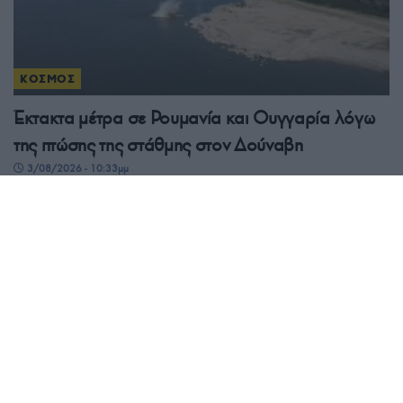
ΚΟΣΜΟΣ
Έκτακτα μέτρα σε Ρουμανία και Ουγγαρία λόγω
της πτώσης της στάθμης στον Δούναβη
3/08/2026 - 10:33μμ
ΚΟΣΜΟΣ