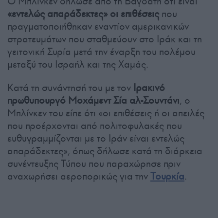
Ο Μπλίνκεν δήλωσε από τη Βαγδάτη ότι είναι
«εντελώς απαράδεκτες» οι επιθέσεις
που
πραγματοποιήθηκαν εναντίον αμερικανικών
στρατευμάτων που σταθμεύουν στο Ιράκ και τη
γειτονική Συρία μετά την έναρξη του πολέμου
μεταξύ του Ισραήλ και της Χαμάς.
Κατά τη συνάντησή του με τον
Ιρακινό
πρωθυπουργό Μοχάμεντ Σία αλ-Σουντάνι
, ο
Μπλίνκεν του είπε ότι «οι επιθέσεις ή οι απειλές
που προέρχονται από πολιτοφυλακές που
ευθυγραμμίζονται με το Ιράν είναι εντελώς
απαράδεκτες», όπως δήλωσε κατά τη διάρκεια
συνέντευξης Τύπου που παραχώρησε πριν
αναχωρήσει αεροπορικώς για την
Τουρκία
.