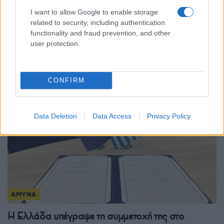
ΑΜΥΝΑ
I want to allow Google to enable storage
ΓΕΕΘΑ: Εγκαινιάστηκαν οι νέες εγκαταστάσεις
related to security, including authentication
functionality and fraud prevention, and other
της Διεύθυνσης Πληροφορικής και
user protection.
Κυβερνοχώρου
22/06/2026 - 10:04μμ
CONFIRM
Data Deletion
Data Access
Privacy Policy
ΑΜΥΝΑ
Η Ελλάδα υπέγραψε τη συμμετοχή της στο