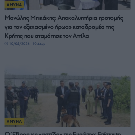
ΑΜΥΝΑ
Μανώλης Μπικάκης: Αποκαλυπτήρια προτομής
για τον «ξεχασμένο ήρωα» καταδρομέα της
Κρήτης που σταμάτησε τον Αττίλα
10/05/2026 - 10:44μμ
ΑΜΥΝΑ
Ο Έβρος ως «ασπίδα» της Ευρώπης: Επίσκεψη