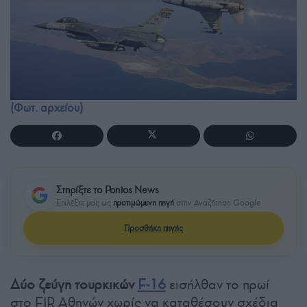
(Φωτ. αρχείου)
Στηρίξτε το Pontos News
Επιλέξτε μας ως
προτιμώμενη πηγή
στην Αναζήτηση Google
Προσθήκη πηγής
Δύο ζεύγη τουρκικών
F-16
εισήλθαν το πρωί
στο FIR Αθηνών χωρίς να καταθέσουν σχέδια