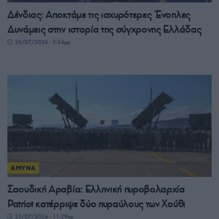
Δένδιας: Αποκτάμε τις ισχυρότερες Ένοπλες
Δυνάμεις στην ιστορία της σύγχρονης Ελλάδας
26/07/2026 - 3:54μμ
ΑΜΥΝΑ
Σαουδική Αραβία: Ελληνική πυροβολαρχία
Patriot κατέρριψε δύο πυραύλους των Χούθι
25/07/2026 - 11:29πμ