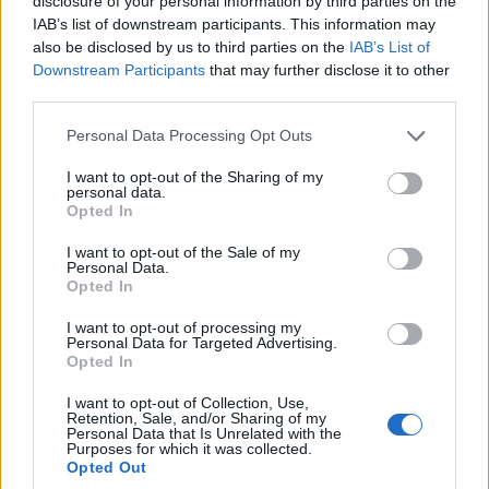
disclosure of your personal information by third parties on the
IAB’s list of downstream participants. This information may
also be disclosed by us to third parties on the
IAB’s List of
Downstream Participants
that may further disclose it to other
third parties.
Please note that this website/app uses one or more Google
Personal Data Processing Opt Outs
services and may gather and store information including but
ΑΜΥΝΑ
not limited to your visit or usage behaviour. You may click to
I want to opt-out of the Sharing of my
personal data.
grant or deny consent to Google and its third-party tags to
F-35: Επιστολή Ρεπουμπλικάνου βουλευτή στον
Opted In
use your data for below specified purposes in below Google
Ντόναλντ Τραμπ για να μπλοκαριστεί η πώληση
consent section.
I want to opt-out of the Sale of my
Personal Data.
των μαχητικών στην Τουρκία
Opted In
2/07/2026 - 9:54πμ
I want to opt-out of processing my
Personal Data for Targeted Advertising.
Opted In
I want to opt-out of Collection, Use,
Retention, Sale, and/or Sharing of my
Personal Data that Is Unrelated with the
Purposes for which it was collected.
Opted Out