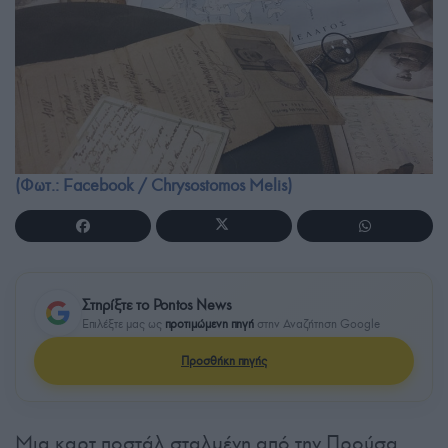
(Φωτ.: Facebook / Chrysostomos Melis)
Στηρίξτε το Pontos News
Επιλέξτε μας ως
προτιμώμενη πηγή
στην Αναζήτηση Google
Προσθήκη πηγής
Μια καρτ ποστάλ σταλμένη από την Προύσα