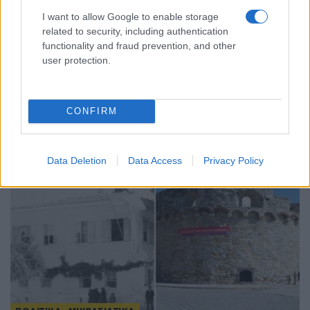
I want to allow Google to enable storage
related to security, including authentication
ΠΟΛΙΤΙΚΑ - ΜΙΚΡΑΣΙΑΤΙΚΑ
functionality and fraud prevention, and other
user protection.
Ξάνθη: Από την προσφυγιά στις «100 γλυκές
χρονιές» – Ένα ζαχαροπλαστείο και η ιστορία
CONFIRM
μιας πόλης μέσα από τις γεύσεις της
27/07/2026 - 1:59μμ
Data Deletion
Data Access
Privacy Policy