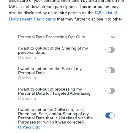
disclosure of your personal information by third parties on the
IAB’s list of downstream participants. This information may
also be disclosed by us to third parties on the
IAB’s List of
Downstream Participants
that may further disclose it to other
third parties.
Please note that this website/app uses one or more Google
Personal Data Processing Opt Outs
services and may gather and store information including but
not limited to your visit or usage behaviour. You may click to
I want to opt-out of the Sharing of my
personal data.
grant or deny consent to Google and its third-party tags to
Opted In
use your data for below specified purposes in below Google
ΠΟΛΙΤΙΚΑ - ΜΙΚΡΑΣΙΑΤΙΚΑ
consent section.
I want to opt-out of the Sale of my
Personal Data.
Κωνσταντινούπολη: Αρχίζουν σήμερα τα
Opted In
«Θεοτόκεια» – Η ρωμαίικη μνήμη ζωντανεύει στο
I want to opt-out of processing my
Νεοχώρι
Personal Data for Targeted Advertising.
Opted In
4/08/2026 - 11:20πμ
I want to opt-out of Collection, Use,
Retention, Sale, and/or Sharing of my
Personal Data that Is Unrelated with the
Purposes for which it was collected.
Opted Out