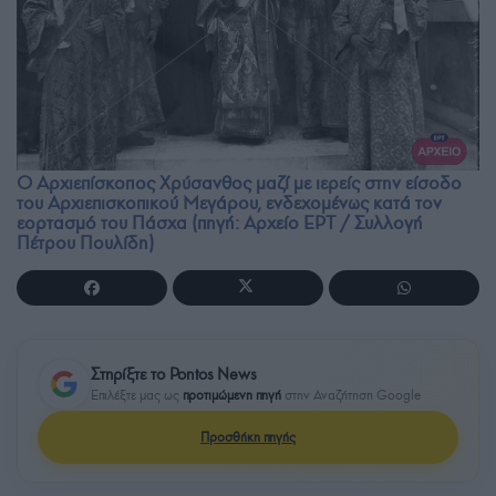
Ο Αρχιεπίσκοπος Χρύσανθος μαζί με ιερείς στην είσοδο
του Αρχιεπισκοπικού Μεγάρου, ενδεχομένως κατά τον
εορτασμό του Πάσχα (πηγή: Αρχείο ΕΡΤ / Συλλογή
Πέτρου Πουλίδη)
Στηρίξτε το Pontos News
Επιλέξτε μας ως
προτιμώμενη πηγή
στην Αναζήτηση Google
Προσθήκη πηγής