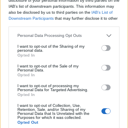
disclosure of your personal information by third parties on the
Μεταξάς και Μικρασιατική Εκστρατεία: Η
IAB’s list of downstream participants. This information may
also be disclosed by us to third parties on the
IAB’s List of
προειδοποίηση στον Βενιζέλο και ο δρόμος προς
Downstream Participants
that may further disclose it to other
την 4η Αυγούστου
third parties.
4/08/2026 - 10:08πμ
Please note that this website/app uses one or more Google
Personal Data Processing Opt Outs
services and may gather and store information including but
not limited to your visit or usage behaviour. You may click to
I want to opt-out of the Sharing of my
personal data.
grant or deny consent to Google and its third-party tags to
Opted In
use your data for below specified purposes in below Google
consent section.
I want to opt-out of the Sale of my
Personal Data.
Opted In
I want to opt-out of processing my
Personal Data for Targeted Advertising.
Opted In
I want to opt-out of Collection, Use,
ΣΑΝ ΣΗΜΕΡΑ...ΣΤΟΝ ΠΟΝΤΟ ΚΑΙ ΑΛΛΟΥ
Retention, Sale, and/or Sharing of my
Personal Data that Is Unrelated with the
Χρήστος Ευθυμίου: Κωμικός, ρολίστας και ήρωας
Purposes for which it was collected.
Opted Out
στη Μικρασία