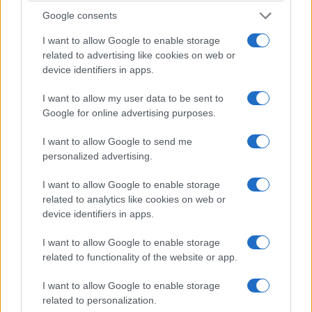
3/08/2026 - 12:22μμ
Google consents
I want to allow Google to enable storage
related to advertising like cookies on web or
device identifiers in apps.
I want to allow my user data to be sent to
Google for online advertising purposes.
I want to allow Google to send me
personalized advertising.
I want to allow Google to enable storage
ΣΑΝ ΣΗΜΕΡΑ...ΣΤΟΝ ΠΟΝΤΟ ΚΑΙ ΑΛΛΟΥ
related to analytics like cookies on web or
device identifiers in apps.
Το άγνωστο πογκρόμ κατά των Ελλήνων στο
Τορόντο: Πώς μια φήμη πυροδότησε τρεις ημέρες
I want to allow Google to enable storage
related to functionality of the website or app.
βίας στον Καναδά
3/08/2026 - 10:05πμ
I want to allow Google to enable storage
related to personalization.