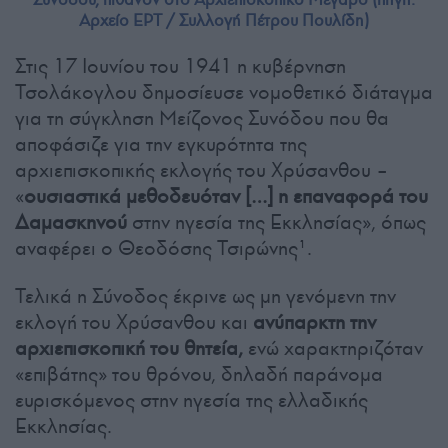
Αρχείο ΕΡΤ / Συλλογή Πέτρου Πουλίδη)
Στις 17 Ιουνίου του 1941 η κυβέρνηση
Τσολάκογλου δημοσίευσε νομοθετικό διάταγμα
για τη σύγκληση Μείζονος Συνόδου που θα
αποφάσιζε για την εγκυρότητα της
αρχιεπισκοπικής εκλογής του Χρύσανθου –
«
ουσιαστικά μεθοδευόταν […] η επαναφορά του
Δαμασκηνού
στην ηγεσία της Εκκλησίας», όπως
αναφέρει ο Θεοδόσης Τσιρώνης¹.
Τελικά η Σύνοδος έκρινε ως μη γενόμενη την
εκλογή του Χρύσανθου και
ανύπαρκτη την
αρχιεπισκοπική του θητεία,
ενώ χαρακτηριζόταν
«επιβάτης» του θρόνου, δηλαδή παράνομα
ευρισκόμενος στην ηγεσία της ελλαδικής
Εκκλησίας.