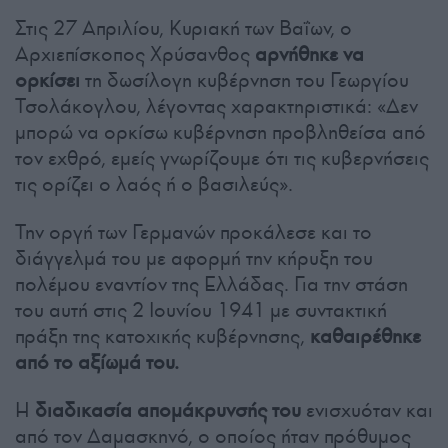
Στις 27 Απριλίου, Κυριακή των Βαΐων, ο
Αρχιεπίσκοπος Χρύσανθος
αρνήθηκε να
ορκίσει
τη δωσίλογη κυβέρνηση του Γεωργίου
Τσολάκογλου, λέγοντας χαρακτηριστικά: «Δεν
μπορώ να ορκίσω κυβέρνηση προβληθείσα από
τον εχθρό, εμείς γνωρίζουμε ότι τις κυβερνήσεις
τις ορίζει ο λαός ή ο βασιλεύς».
Την οργή των Γερμανών προκάλεσε και το
διάγγελμά του με αφορμή την κήρυξη του
πολέμου εναντίον της Ελλάδας. Για την στάση
του αυτή στις 2 Ιουνίου 1941 με συντακτική
πράξη της κατοχικής κυβέρνησης,
καθαιρέθηκε
από το αξίωμά του.
Η
διαδικασία απομάκρυνσής του
ενισχυόταν και
από τον Δαμασκηνό, ο οποίος ήταν πρόθυμος