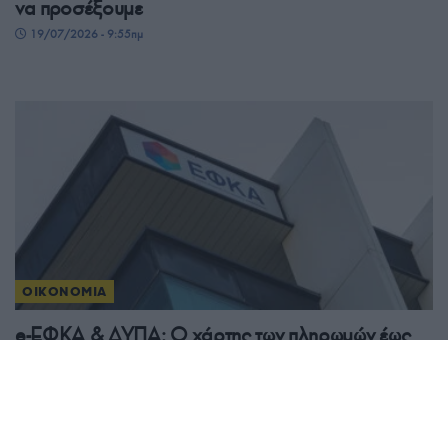
να προσέξουμε
19/07/2026 - 9:55πμ
ΟΙΚΟΝΟΜΙΑ
e-ΕΦΚΑ & ΔΥΠΑ: Ο χάρτης των πληρωμών έως
τις 24 Ιουλίου
18/07/2026 - 4:40μμ