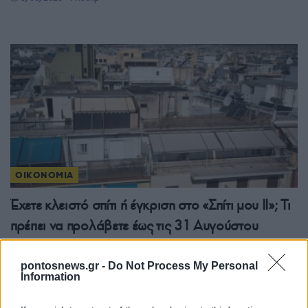
ΟΙΚΟΝΟΜΙΑ
Έχετε κλειστό σπίτι ή έγκριση στο «Σπίτι μου ΙΙ»; Τι
πρέπει να προλάβετε έως τις 31 Αυγούστου
1/08/2026 - 10:33πμ
pontosnews.gr -
Do Not Process My Personal
Information