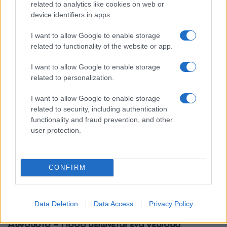
related to analytics like cookies on web or
e-ΕΦΚΑ: Εκτός λειτουργίας για μία εβδομάδα οι
device identifiers in apps.
ηλεκτρονικές υπηρεσίες του ΚΕΑΟ – Τι πρέπει να
I want to allow Google to enable storage
γνωρίζουν οι οφειλέτες
related to functionality of the website or app.
28/07/2026 - 8:36πμ
I want to allow Google to enable storage
related to personalization.
I want to allow Google to enable storage
related to security, including authentication
functionality and fraud prevention, and other
user protection.
CONFIRM
ΟΙΚΟΝΟΜΙΑ
Data Deletion
Data Access
Privacy Policy
Καύσιμα: Στα 15 λεπτά η έκπτωση στο diesel τον
Αύγουστο – Πόσο μειώνεται ένα γέμισμα