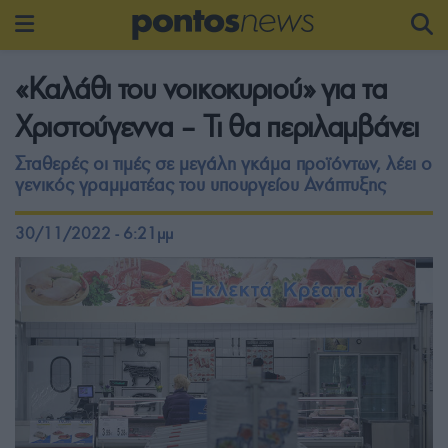
«Καλάθι του νοικοκυριού» για τα
Χριστούγεννα – Τι θα περιλαμβάνει
Σταθερές οι τιμές σε μεγάλη γκάμα προϊόντων, λέει ο
γενικός γραμματέας του υπουργείου Ανάπτυξης
30/11/2022 - 6:21μμ