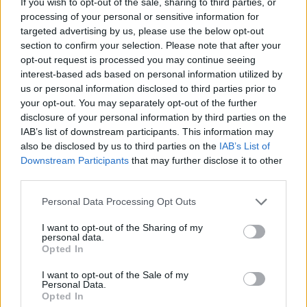
If you wish to opt-out of the sale, sharing to third parties, or
processing of your personal or sensitive information for
targeted advertising by us, please use the below opt-out
section to confirm your selection. Please note that after your
opt-out request is processed you may continue seeing
interest-based ads based on personal information utilized by
us or personal information disclosed to third parties prior to
your opt-out. You may separately opt-out of the further
ΟΙΚΟΝΟΜΙΑ
disclosure of your personal information by third parties on the
IAB’s list of downstream participants. This information may
Φοιτητικό στεγαστικό επίδομα: Εκπνέει σήμερα η
also be disclosed by us to third parties on the
IAB’s List of
προθεσμία για τις αιτήσεις
Downstream Participants
that may further disclose it to other
third parties.
31/07/2026 - 4:20μμ
Please note that this website/app uses one or more Google
Personal Data Processing Opt Outs
services and may gather and store information including but
not limited to your visit or usage behaviour. You may click to
I want to opt-out of the Sharing of my
personal data.
grant or deny consent to Google and its third-party tags to
Opted In
use your data for below specified purposes in below Google
consent section.
I want to opt-out of the Sale of my
Personal Data.
Opted In