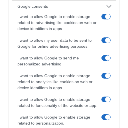
γονεϊκή αγάπη. Ο ανθός της Μεταμόρφωσης
Google consents
είτε είχε χαθεί για πάντα είτε είχε εξοριστεί.
I want to allow Google to enable storage
related to advertising like cookies on web or
Η «βαριά» ιστορία της Μεταμόρφωσης, που
device identifiers in apps.
αντικατοπτρίζει την ιστορία ολόκληρης της
I want to allow my user data to be sent to
Ελλάδας, ώθησε τον νεαρό τότε φοιτητή της
Google for online advertising purposes.
Ανωτάτης Βιομηχανικής Θεσσαλονίκης, τον
Μεταμορφωσιώτη
Πέτρο Σιδηρόπουλο
, να θέσει
I want to allow Google to send me
έναν στόχο: τη
διάσωση της τοπικής ιστορίας και
personalized advertising.
παράδοσης
και τη μετάδοσή της στις επόμενες
I want to allow Google to enable storage
γενιές, όπως την άκουσε από τους γονείς και
related to analytics like cookies on web or
τους παππούδες του και όπως την κατέγραψε ως
device identifiers in apps.
ερευνητής.
I want to allow Google to enable storage
related to functionality of the website or app.
Στην αρχή με το δημοσιογραφικό του
κασετοφωνάκι, μετά με την κάμερα του,
I want to allow Google to enable storage
αποτύπωνε μία-μία τις
μαρτυρίες
και συνέλεγε
related to personalization.