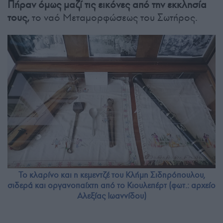
Πήραν όμως μαζί τις εικόνες από την εκκλησία
τους,
το ναό Μεταμορφώσεως του Σωτήρος.
Το κλαρίνο και η κεμεντζέ του Κλήμη Σιδηρόπουλου,
σιδερά και οργανοπαίχτη από το Κιουλεπέρτ (φωτ.: αρχείο
Αλεξίας Ιωαννίδου)