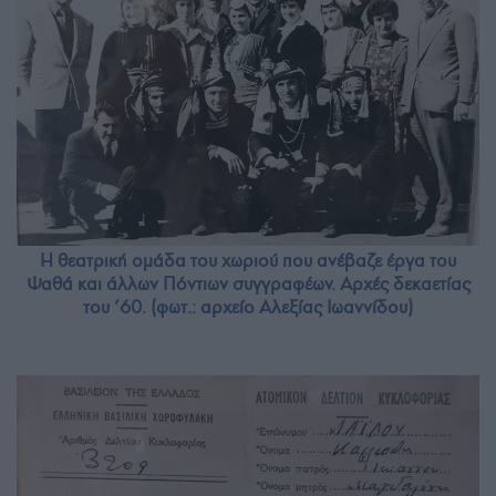
Η θεατρική ομάδα του χωριού που ανέβαζε έργα του
Ψαθά και άλλων Πόντιων συγγραφέων. Αρχές δεκαετίας
του ’60. (φωτ.: αρχείο Αλεξίας Ιωαννίδου)