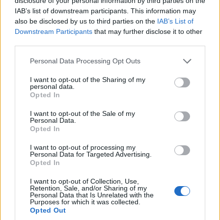
disclosure of your personal information by third parties on the
IAB’s list of downstream participants. This information may
also be disclosed by us to third parties on the
IAB’s List of
Downstream Participants
that may further disclose it to other
third parties.
Please note that this website/app uses one or more Google
Personal Data Processing Opt Outs
services and may gather and store information including but
not limited to your visit or usage behaviour. You may click to
I want to opt-out of the Sharing of my
Αδελφάκια από τη
personal data.
grant or deny consent to Google and its third-party tags to
Μεταμόρφωση, δεκαετία ’40
Opted In
use your data for below specified purposes in below Google
(φωτ.: αρχείο Αλεξίας Ιωαννίδου)
consent section.
I want to opt-out of the Sale of my
Personal Data.
Στον αδελφοκτόνο
Εμφύλιο
–το μεγαλύτερο
Opted In
κακό της πρόσφατης ιστορίας μας–, ένα μεγάλο
I want to opt-out of processing my
κομμάτι της νεολαίας της Μεταμόρφωσης (66
Personal Data for Targeted Advertising.
Opted In
άτομα) ξεκληρίστηκε και ένα άλλο αναγκάστηκε
να φύγει εξόριστο από την πατρίδα. Οικογένειες
I want to opt-out of Collection, Use,
Retention, Sale, and/or Sharing of my
διαμελίστηκαν. Σπίτια άδειασαν. Γέροντες
Personal Data that Is Unrelated with the
Purposes for which it was collected.
έμειναν χωρίς στήριγμα στα υστερνά τους.
Opted Out
Παιδιά ορφάνεψαν ή μεγάλωσαν χωρίς τη