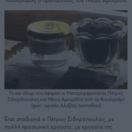
Γη και ύδωρ που έφεραν οι Μεταμορφωσιώτες Πέτρος
Σιδηρόπουλος και Νίκος Αμοιρίδης από το Κιουλαπέρτ
(φωτ.: αρχείο Αλεξίας Ιωαννίδου)
Έτσι σταδιακά ο Πέτρος Σιδηρόπουλος, με
πολλή προσωπική εργασία, με εργασία της