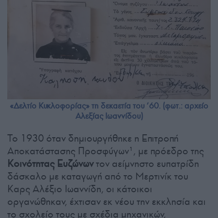
«Δελτίο Κυκλοφορίας» τη δεκαετία του ’60. (φωτ.: αρχείο
Αλεξίας Ιωαννίδου)
Το 1930 όταν δημιουργήθηκε η Eπιτροπή
Aποκατάστασης Προσφύγων¹, με πρόεδρο της
Κοινότητας Ευζώνων
τον αείμνηστο ευπατρίδη
δάσκαλο με καταγωγή από το Μερτινίκ του
Καρς Αλέξιο Ιωαννίδη, οι κάτοικοι
οργανώθηκαν, έχτισαν εκ νέου την εκκλησία και
το σχολείο τους με σχέδια μηχανικών,