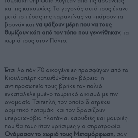
τουρκική θηριωδία λύγιζαν από τις ασθένειες
και τις κακουχίες. Το γεγονός αυτό τους έκανε
μετά το πέρας της καραντίνας να «πάρουν τα
βουνά» και
να ψάξουν μέρη που να τους
θυμίζουν κάτι από τον τόπο που γεννήθηκαν
, τα
χωριά τους στον Πόντο.
Έτσι λοιπόν 70 οικογένειες προσφύγων από το
Κιουλαπέρτ κατευθύνθηκαν βόρεια· η
αντιπροσωπεία τους βρήκε τον παλιό
εγκαταλελειμμένο τουρκικό οικισμό με την
ονομασία Τσιτεπλή, τον οποίο διατρέχει
ορμητικό ποταμάκι και τον δροσίζουν
υπεραιωνόβια πλατάνια, καρυδιές και μουριές
που θα τους ήταν χρήσιμες για σηροτροφία.
Ονόμασαν το χωριό τους Μεταμόρφωση,
σαν