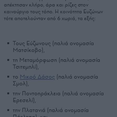
απέκτησαν κλήρο, άρα και ρίζες στον
καινούργιο τους τόπο. Η κοινότητα Ευζώνων
τότε αποτελούνταν από 6 χωριά, τα εξής:
Τους Εύζωνους (παλιά ονομασία
Ματσίκοβο),
τη Μεταμόρφωση (παλιά ονομασία
Τσιτεμπλί),
το
Μικρό Δάσος
(παλιά ονομασία
Σμολ),
την Ποντοηράκλεια (παλιά ονομασία
Ερεσελί),
την Πλατανιά (παλιά ονομασία
Πάελτσα), και