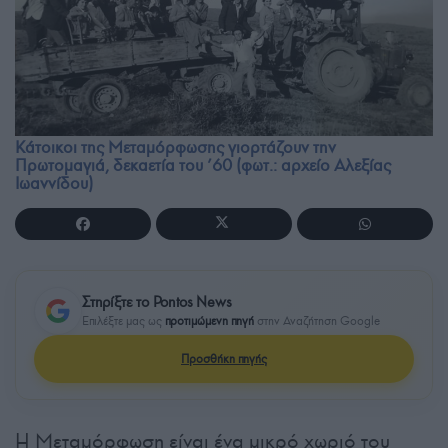
Κάτοικοι της Μεταμόρφωσης γιορτάζουν την
Πρωτομαγιά, δεκαετία του ’60 (φωτ.: αρχείο Αλεξίας
Ιωαννίδου)
Στηρίξτε το Pontos News
Επιλέξτε μας ως
προτιμώμενη πηγή
στην Αναζήτηση Google
Προσθήκη πηγής
Η Μεταμόρφωση είναι ένα μικρό χωριό του