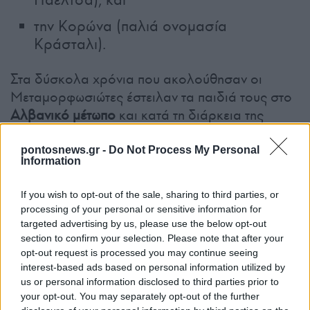
την Κορώνα (παλιά ονομασία
Κράσταλι).
Στα δύσκολα χρόνια που ακολούθησαν οι
Μεταμορφωσιώτες έστειλαν τα παιδιά τους στο
Αλβανικό μέτωπο
και κατά τη διάρκεια της
γερμανικής κατοχής πολλοί ως αγωνιστές της
Εθνικής Αντίστασης
έδωσαν τη ζωή τους για την
pontosnews.gr -
Do Not Process My Personal
Information
πατρίδα.
If you wish to opt-out of the sale, sharing to third parties, or
processing of your personal or sensitive information for
targeted advertising by us, please use the below opt-out
section to confirm your selection. Please note that after your
opt-out request is processed you may continue seeing
interest-based ads based on personal information utilized by
us or personal information disclosed to third parties prior to
your opt-out. You may separately opt-out of the further