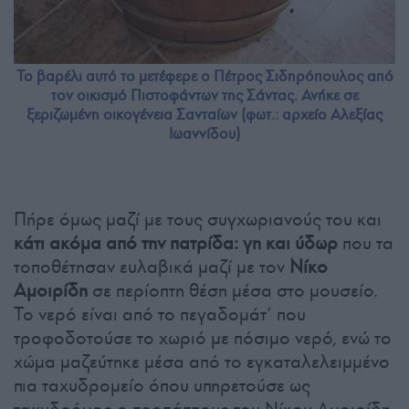
Το βαρέλι αυτό το μετέφερε ο Πέτρος Σιδηρόπουλος από
τον οικισμό Πιστοφάντων της Σάντας. Ανήκε σε
ξεριζωμένη οικογένεια Σανταίων (φωτ.: αρχείο Αλεξίας
Ιωαννίδου)
Πήρε όμως μαζί με τους συγχωριανούς του και
κάτι ακόμα από την πατρίδα: γη και ύδωρ
που τα
τοποθέτησαν ευλαβικά μαζί με τον
Νίκο
Αμοιρίδη
σε περίοπτη θέση μέσα στο μουσείο.
Το νερό είναι από το πεγαδομάτ’ που
τροφοδοτούσε το χωριό με πόσιμο νερό, ενώ το
χώμα μαζεύτηκε μέσα από το εγκαταλελειμμένο
πια ταχυδρομείο όπου υπηρετούσε ως
ταχυδρόμος ο προπάππους του Νίκου Αμοιρίδη.