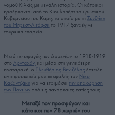
νομού Κιλκίς με μεγάλη ιστορία. Οι κάτοικοι
προέρχονται από το Κιουλαπέρτ του ρωσικού
Κυβερνείου του Καρς, το οποίο με τη
Συνθήκη
του Μπρεστ-Λιτόφσκ
το 1917 ξαναέγινε
τουρκική επαρχία.
Μετά τις σφαγές των Αρμενίων το 1918-1919
στο
Αρνταχάν,
και μέσα στη γενικότερη
αναταραχή, ο
Ελευθέριος Βενιζέλος
έστειλε
αντιπροσωπεία με επικεφαλής τον
Νίκο
Καζαντζάκη
για να ετοιμάσει
την αποχώρηση
των Ποντίων
από τις πανάρχαιες εστίες τους.
Μεταξύ των προσφύγων και
κάτοικοι των 78 χωριών του