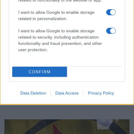
related to functionality of the website or app.
I want to allow Google to enable storage
related to personalization.
I want to allow Google to enable storage
related to security, including authentication
functionality and fraud prevention, and other
user protection.
ΚΟΣΜΟΣ
CONFIRM
Στενά του Ορμούζ: Ιράν και Ομάν συμφώνησαν
στον καθορισμό νέας διαδρομής διέλευσης των
πλοίων
Data Deletion
Data Access
Privacy Policy
5/08/2026 - 9:12μμ