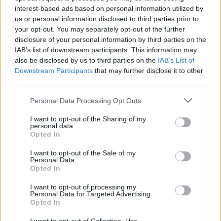
interest-based ads based on personal information utilized by
Χιροσίμα: 81 χρόνια από την πρώτη ατομική
us or personal information disclosed to third parties prior to
your opt-out. You may separately opt-out of the further
βόμβα στην ιστορία της ανθρωπότητας
disclosure of your personal information by third parties on the
6/08/2026 - 1:11μμ
IAB’s list of downstream participants. This information may
also be disclosed by us to third parties on the
IAB’s List of
Downstream Participants
that may further disclose it to other
third parties.
Please note that this website/app uses one or more Google
Personal Data Processing Opt Outs
services and may gather and store information including but
not limited to your visit or usage behaviour. You may click to
I want to opt-out of the Sharing of my
personal data.
grant or deny consent to Google and its third-party tags to
Opted In
use your data for below specified purposes in below Google
consent section.
I want to opt-out of the Sale of my
Personal Data.
Opted In
ΚΟΣΜΟΣ
I want to opt-out of processing my
Personal Data for Targeted Advertising.
Γερμανία: Νέα διάσταση στις απειλές βλέπει το
Opted In
Βερολίνο μετά τον εντοπισμό drone με εκρηκτικά