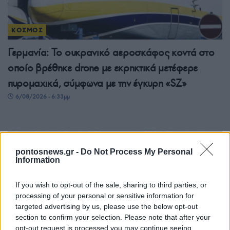
ΚΟΣΜΟΣ
Γερμανία: Το ουκρανικό αεροσκάφος κοντά στο
οποίο βρέθηκε drone με εκρηκτικά μετέφερε
πυρομαχικά, σύμφωνα με την έγκυρη «SZ»
6/08/2026 - 6:33μμ
pontosnews.gr -
Do Not Process My Personal
Information
If you wish to opt-out of the sale, sharing to third parties, or
processing of your personal or sensitive information for
targeted advertising by us, please use the below opt-out
section to confirm your selection. Please note that after your
opt-out request is processed you may continue seeing
ΚΟΣΜΟΣ