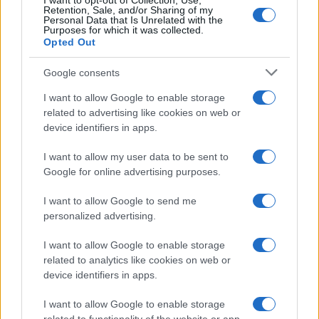
I want to opt-out of Collection, Use,
στη Λειψία
Retention, Sale, and/or Sharing of my
Personal Data that Is Unrelated with the
6/08/2026 - 11:56πμ
Purposes for which it was collected.
Opted Out
Google consents
I want to allow Google to enable storage
related to advertising like cookies on web or
device identifiers in apps.
I want to allow my user data to be sent to
Google for online advertising purposes.
I want to allow Google to send me
ΚΟΣΜΟΣ
personalized advertising.
Πολιτικές αναταράξεις στο Ιράν και διπλωματικός
I want to allow Google to enable storage
πυρετός για τα Στενά του Ορμούζ
related to analytics like cookies on web or
device identifiers in apps.
6/08/2026 - 11:07πμ
I want to allow Google to enable storage