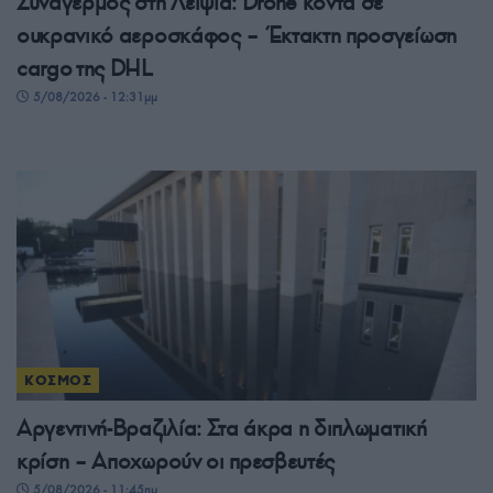
Συναγερμός στη Λειψία: Drone κοντά σε
ουκρανικό αεροσκάφος – Έκτακτη προσγείωση
cargo της DHL
5/08/2026 - 12:31μμ
ΚΟΣΜΟΣ
Αργεντινή-Βραζιλία: Στα άκρα η διπλωματική
κρίση – Αποχωρούν οι πρεσβευτές
5/08/2026 - 11:45πμ