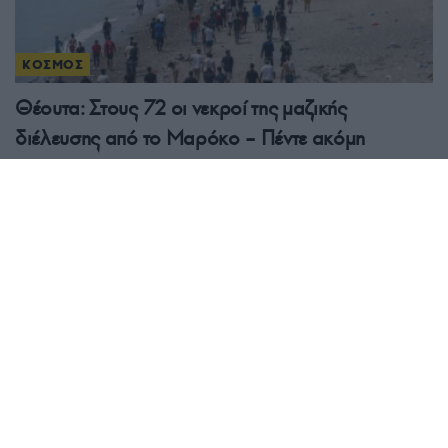
ΚΟΣΜΟΣ
Θέουτα: Στους 72 οι νεκροί της μαζικής
διέλευσης από το Μαρόκο – Πέντε ακόμη
πτώματα στις ακτές
2/08/2026 - 8:33μμ