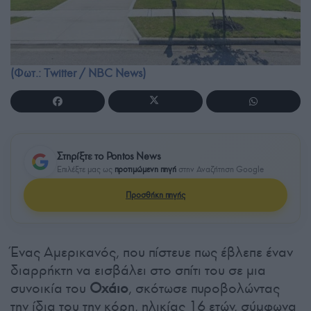
(Φωτ.: Twitter / NBC News)
Στηρίξτε το Pontos News
Επιλέξτε μας ως
προτιμώμενη πηγή
στην Αναζήτηση Google
Προσθήκη πηγής
Ένας Αμερικανός, που πίστευε πως έβλεπε έναν
διαρρήκτη να εισβάλει στο σπίτι του σε μια
συνοικία του
Οχάιο
, σκότωσε πυροβολώντας
την ίδια του την κόρη, ηλικίας 16 ετών, σύμφωνα