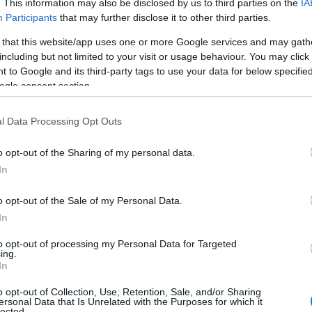
. This information may also be disclosed by us to third parties on the
IA
Participants
that may further disclose it to other third parties.
 that this website/app uses one or more Google services and may gath
including but not limited to your visit or usage behaviour. You may click 
 to Google and its third-party tags to use your data for below specifi
ogle consent section.
l Data Processing Opt Outs
o opt-out of the Sharing of my personal data.
ου ήταν
ορατή από χιλιόμετρα,
ενώ το κέντρο
In
ρινη μπάλα.
o opt-out of the Sale of my Personal Data.
In
ωθυπουργός Γεώργιος Ράλλης, ο οποίος μαζί
to opt-out of processing my Personal Data for Targeted
ία απίστευτη (και σοκαριστική) εικόνα.
ing.
In
κτήτης του «Μινιόν» Γιάννης Γεωργακάς. Το
ε στον Βλάση Κατράντζο, γιο του
o opt-out of Collection, Use, Retention, Sale, and/or Sharing
ersonal Data that Is Unrelated with the Purposes for which it
ου.
lected.