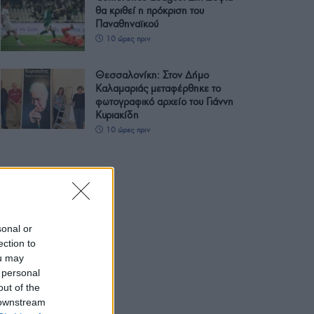
θα κριθεί η πρόκριση του
Παναθηναϊκού
10 ώρες πριν
Θεσσαλονίκη: Στον Δήμο
Καλαμαριάς μεταφέρθηκε το
φωτογραφικό αρχείο του Γιάννη
Κυριακίδη
10 ώρες πριν
sonal or
ection to
ou may
 personal
out of the
 downstream