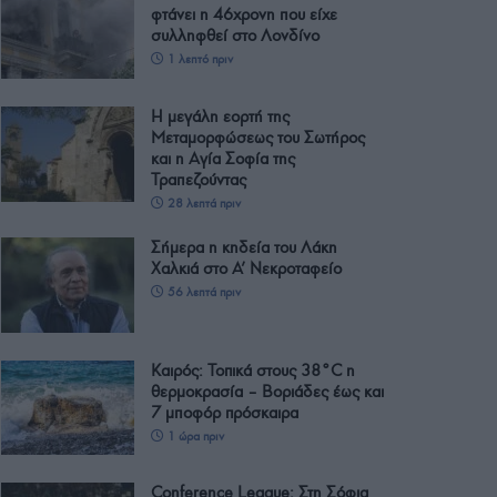
φτάνει η 46χρονη που είχε
συλληφθεί στο Λονδίνο
1 λεπτό πριν
Η μεγάλη εορτή της
Μεταμορφώσεως του Σωτήρος
και η Αγία Σοφία της
Τραπεζούντας
28 λεπτά πριν
Σήμερα η κηδεία του Λάκη
Χαλκιά στο Α’ Νεκροταφείο
56 λεπτά πριν
Καιρός: Τοπικά στους 38°C η
θερμοκρασία – Βοριάδες έως και
7 μποφόρ πρόσκαιρα
1 ώρα πριν
Conference League: Στη Σόφια