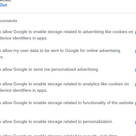
Out
όδου, λοιπόν, την επόμενη ημέρα οι
consents
 μαύρα πρωτοσέλιδα. Η βροχή που έπεσε
στική βολή στα κουφάρια των δύο κτηρίων. Ο
o allow Google to enable storage related to advertising like cookies on
evice identifiers in apps.
ες αργότερα «άνοιξε» το πολυκατάστημα σε
ο «Κατράντζος Σπορ» δεν επαναλειτούργησε
o allow my user data to be sent to Google for online advertising
τηκε.
s.
to allow Google to send me personalized advertising.
o allow Google to enable storage related to analytics like cookies on
evice identifiers in apps.
o allow Google to enable storage related to functionality of the website
o allow Google to enable storage related to personalization.
o allow Google to enable storage related to security, including