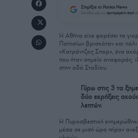
Στηρίξτε το Pontos News
Επιλέξτε μας ως
προτιμώμενη πηγή
στ
Η Αθήνα είχε φορέσει τα γιορ
Πατησίων βρισκόταν και πάλι 
«Κατράντζος Σπορ», ένα ακό
που ήταν σημείο αναφοράς, ι
στην οδό Σταδίου.
Γύρω στις 3 τα ξη
δύο εκρήξεις ακού
λεπτών.
Η Πυροσβεστική ενημερώθηκ
μέσα σε μισή ώρα πήραν ανεξ
υλικών.