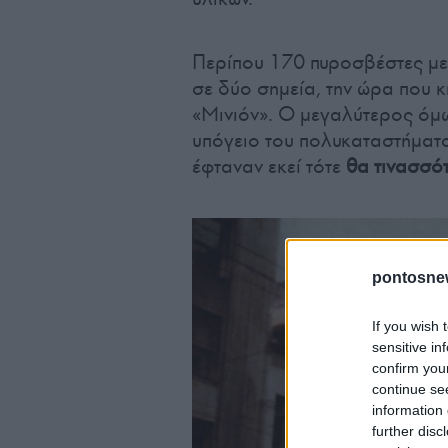
Περίπου 170 πυροσβέστες μ
σε δύο σημεία, την ώρα που 
«Μινιόν». Ο μεγαλύτερος όμω
υπόγειο του πολυκαταστήματο
έφταναν εκεί τότε
θα τινασσότ
pontosne
If you wish 
sensitive in
confirm you
continue se
information 
further disc