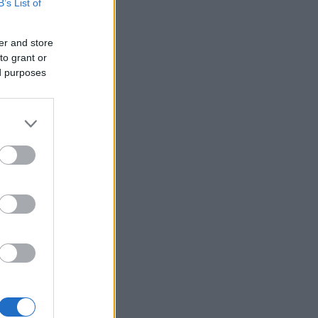
B’s List of
er and store
to grant or
ed purposes