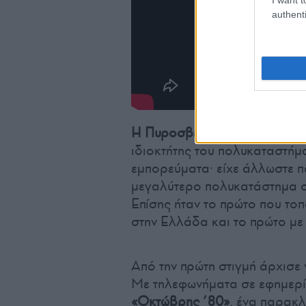
authenti
Η Πυροσβεστική υπολόγισε τις
ιδιοκτήτης του πολυκαταστήμα
εμπορεύματα· είχε άλλωστε π
μεγαλύτερο πολυκατάστημα σ
Επίσης ήταν το πρώτο που το
στην Ελλάδα και το πρώτο με ε
Από την πρώτη στιγμή άρχισε 
Με τηλεφωνήματα σε εφημερί
«Οκτώβρης ’80»
, ένα παρακ