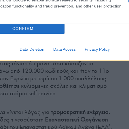
cation functionality and fraud prevention, and other user protection.
CONFIRM
Data Deletion
Data Access
Privacy Policy
 ζημιές στο «Μινιόν» στα 2 δισ. δραχμές.
Ο
τος τόνισε ότι μόνο τόσο κόστιζαν τα
άνω από 120.000 κωδικούς και ήταν το 11o
την Ευρώπη με περίπου 1.000 υπαλλήλους.
ποθέτησε κυλιόμενες σκάλες και κλιματισμό
στιατόριο self service.
να γίνεται λόγος για
τρομοκρατική ενέργεια.
δες η νεοσύστατη
Επαναστατική Οργάνωση
λάδι του Επαναστατικού Λαϊκού Αγώνα (ΕΛΑ),