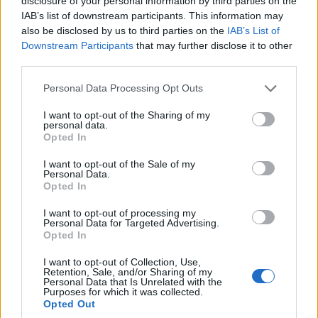
disclosure of your personal information by third parties on the
IAB’s list of downstream participants. This information may
also be disclosed by us to third parties on the
IAB’s List of
Downstream Participants
that may further disclose it to other
third parties.
ΚΟΣΜΟΣ
Please note that this website/app uses one or more Google
Personal Data Processing Opt Outs
services and may gather and store information including but
Αργεντινή-Βραζιλία: Στα άκρα η διπλωματική
not limited to your visit or usage behaviour. You may click to
I want to opt-out of the Sharing of my
personal data.
κρίση – Αποχωρούν οι πρεσβευτές
grant or deny consent to Google and its third-party tags to
Opted In
use your data for below specified purposes in below Google
5/08/2026 - 11:45πμ
consent section.
I want to opt-out of the Sale of my
Personal Data.
Opted In
I want to opt-out of processing my
Personal Data for Targeted Advertising.
Opted In
I want to opt-out of Collection, Use,
Retention, Sale, and/or Sharing of my
Personal Data that Is Unrelated with the
Purposes for which it was collected.
Opted Out