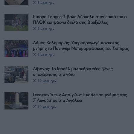
8 ώρες πριν
Europa League: Έβαλε δύσκολα στον εαυτό του ο
ΠΑΟΚ και ψάχνει διπλό στις Βρυξέλλες
9 ώρες πριν
Δήμος Καλαμαριάς: Υπερπαραγωγή ποντιακής
μνήμης το Πανηγύρι Μεταμορφώσεως του Σωτήρος
9 ώρες πριν
Λίβανος: Το Ισραήλ μπλοκάρει νέες ζώνες
αποχώρησης στο νότο
10 ώρες πριν
Γενοκτονία των Ασσυρίων: Εκδήλωση μνήμης στις
7 Αυγούστου στο Αιγάλεω
10 ώρες πριν