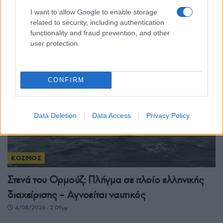
πυραύλων των ΗΠΑ – Ανησυχία για την αμυντική
I want to allow Google to enable storage
ετοιμότητα
related to security, including authentication
4/08/2026 - 7:50μμ
functionality and fraud prevention, and other
user protection.
CONFIRM
Data Deletion
Data Access
Privacy Policy
ΚΟΣΜΟΣ
Στενά του Ορμούζ: Πλήγμα σε πλοίο ελληνικής
διαχείρισης – Αγνοείται ναυτικός
4/08/2026 - 2:09μμ