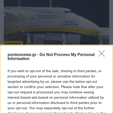
ΚΟΣΜΟΣ
Συναγερμός στη Λειψία: Drone κοντά σε
pontosnews.gr -
Do Not Process My Personal
Information
ουκρανικό αεροσκάφος – Έκτακτη προσγείωση
cargo της DHL
If you wish to opt-out of the sale, sharing to third parties, or
processing of your personal or sensitive information for
5/08/2026 - 12:31μμ
targeted advertising by us, please use the below opt-out
section to confirm your selection. Please note that after your
opt-out request is processed you may continue seeing
interest-based ads based on personal information utilized by
us or personal information disclosed to third parties prior to
your opt-out. You may separately opt-out of the further