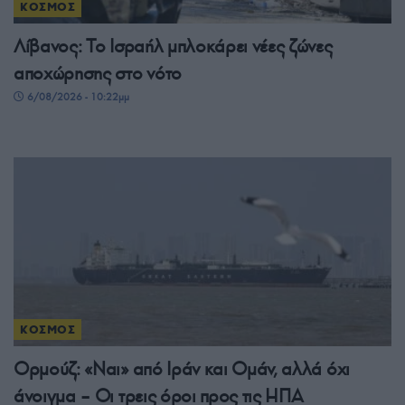
ΚΟΣΜΟΣ
Λίβανος: Το Ισραήλ μπλοκάρει νέες ζώνες
αποχώρησης στο νότο
6/08/2026 - 10:22μμ
ΚΟΣΜΟΣ
Ορμούζ: «Ναι» από Ιράν και Ομάν, αλλά όχι
άνοιγμα – Οι τρεις όροι προς τις ΗΠΑ