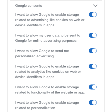
Google consents
ΚΟΣΜΟΣ
I want to allow Google to enable storage
Στενό του Ορμούζ: Πού κολλάει η συμφωνία με
related to advertising like cookies on web or
το Ιράν – Το σχέδιο των 60 ημερών
device identifiers in apps.
5/08/2026 - 8:57πμ
I want to allow my user data to be sent to
Google for online advertising purposes.
I want to allow Google to send me
personalized advertising.
I want to allow Google to enable storage
related to analytics like cookies on web or
device identifiers in apps.
I want to allow Google to enable storage
related to functionality of the website or app.
ΚΟΣΜΟΣ
I want to allow Google to enable storage
Πόλεμος στο Ιράν: Εξαντλούνται τα αποθέματα
related to personalization.