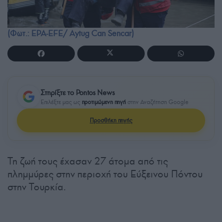
(Φωτ.: EPA-EFE/ Aytug Can Sencar)
Στηρίξτε το Pontos News
Επιλέξτε μας ως
προτιμώμενη πηγή
στην Αναζήτηση Google
Προσθήκη πηγής
Τη ζωή τους έχασαν 27 άτομα από τις
πλημμύρες στην περιοχή του Εύξεινου Πόντου
στην Τουρκία.