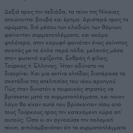
Δεξιά προς την πεδιάδα, τα τείχη της Νίκαιας
σηκώνονται βουβά και έρημα. Αριστερά προς τα
υψώματα, διά μέσου των κλαδιών, των θάμνων,
φαίνονταν συρματοπλέγματα, και ακόμα
ψηλότερα, στην κορυφή φαινόταν ένας ακίνητος
σκοπός με το όπλο παρά πόδα, μελανός μέσα
στον φωτεινό ορίζοντα. Εχθρός ή φίλος;
Τούρκος ή Έλληνας; Ήταν αδύνατο να
διακρίνει. Και μια ακτίνα ελπίδας διαπέρασε τα
σκοτάδια της απελπισίας του νέου αρχηγού.
Πώς ήταν δυνατόν ο τουρκικός στρατός να
βρίσκεται μετά τα συρματοπλέγματα, και ποιον
λόγο θα είχαν αυτά που βρίσκονταν πίσω από
τους Τούρκους προς την κατεχόμενη χώρα απ’
αυτούς; Όσο κι αν αγνοούσε την πολεμική
τέχνη, αντιλαμβανόταν ότι τα συρματοπλέγματα