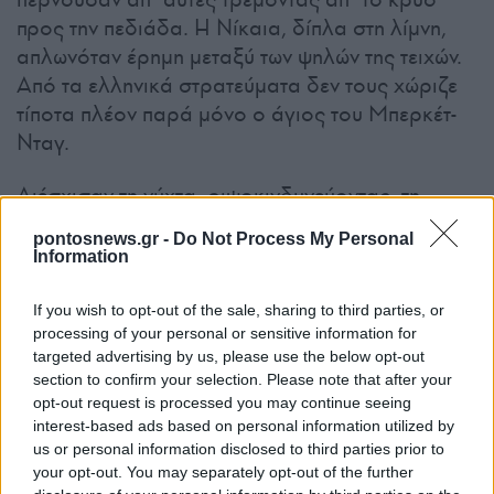
προς την πεδιάδα. Η Νίκαια, δίπλα στη λίμνη,
απλωνόταν έρημη μεταξύ των ψηλών της τειχών.
Από τα ελληνικά στρατεύματα δεν τους χώριζε
τίποτα πλέον παρά μόνο ο άγιος του Μπερκέτ-
Νταγ.
Διέσχισαν τη νύχτα, ριψοκινδυνεύοντας, τη
Νίκαια από τη νότια προς τη βόρεια πύλη χωρίς
pontosnews.gr -
Do Not Process My Personal
να τους αντιληφθεί ο τουρκικός στρατός, και
Information
κατά τις 6 τα ξημερώματα βρέθηκαν χωρίς να το
γνωρίζουν δίπλα στα σύνορά μας, όπου και
If you wish to opt-out of the sale, sharing to third parties, or
processing of your personal or sensitive information for
κοιμήθηκαν όλη τη μέρα μες στο δάσος.
targeted advertising by us, please use the below opt-out
section to confirm your selection. Please note that after your
Τη νύχτα προχώρησαν συνεχίζοντας την πορεία,
opt-out request is processed you may continue seeing
την οποία όμως σταμάτησαν τα
interest-based ads based on personal information utilized by
συρματοπλέγματα. Και οι μεν τέσσερις
us or personal information disclosed to third parties prior to
your opt-out. You may separately opt-out of the further
κατόρθωσαν να περάσουν, οι άλλοι όμως,