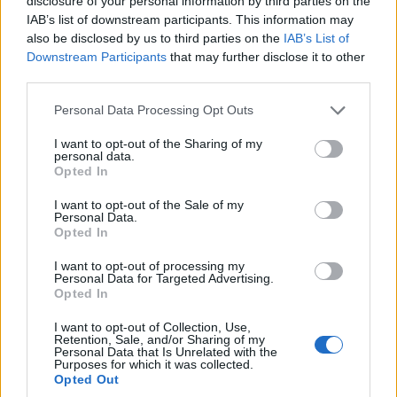
disclosure of your personal information by third parties on the
πυροβολούμενοι και αγνοώντας ότι πρόκειται
IAB’s list of downstream participants. This information may
για τα ελληνικά σύνορα, κρύφτηκαν στο δάσος.
also be disclosed by us to third parties on the
IAB’s List of
Downstream Participants
that may further disclose it to other
Ήταν η 65η νύχτα της περιπετειώδους καθόδου
third parties.
τους. Επί 65 νύχτες περπατούσαν μαχόμενοι
Please note that this website/app uses one or more Google
Personal Data Processing Opt Outs
συνεχώς μέσα από την εχθρική χώρα, και άλλες
services and may gather and store information including but
τόσες μέρες κοιμούνταν σε σπήλαια, χαράδρες
not limited to your visit or usage behaviour. You may click to
I want to opt-out of the Sharing of my
personal data.
grant or deny consent to Google and its third-party tags to
και δάση, και σ’ αυτό το χρόνο κάποιοι απ’
Opted In
use your data for below specified purposes in below Google
αυτούς έμεναν ξάγρυπνοι για να φυλούν τους
consent section.
I want to opt-out of the Sale of my
άλλους.
Personal Data.
Opted In
Πόσες φορές τον ύπνο τους δεν
I want to opt-out of processing my
Personal Data for Targeted Advertising.
τον διέκοψαν τα εχθρικά
Opted In
αποσπάσματα, και πόσες φορές
I want to opt-out of Collection, Use,
το χιόνι δεν κάλυψε τα
Retention, Sale, and/or Sharing of my
Personal Data that Is Unrelated with the
κουρασμένα κορμιά τους!
Purposes for which it was collected.
Opted Out