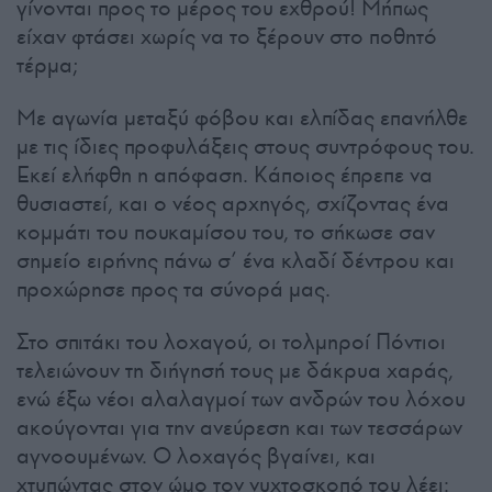
γίνονται προς το μέρος του εχθρού! Μήπως
είχαν φτάσει χωρίς να το ξέρουν στο ποθητό
τέρμα;
Με αγωνία μεταξύ φόβου και ελπίδας επανήλθε
με τις ίδιες προφυλάξεις στους συντρόφους του.
Εκεί ελήφθη η απόφαση. Κάποιος έπρεπε να
θυσιαστεί, και ο νέος αρχηγός, σχίζοντας ένα
κομμάτι του πουκαμίσου του, το σήκωσε σαν
σημείο ειρήνης πάνω σ’ ένα κλαδί δέντρου και
προχώρησε προς τα σύνορά μας.
Στο σπιτάκι του λοχαγού, οι τολμηροί Πόντιοι
τελειώνουν τη διήγησή τους με δάκρυα χαράς,
ενώ έξω νέοι αλαλαγμοί των ανδρών του λόχου
ακούγονται για την ανεύρεση και των τεσσάρων
αγνοουμένων. Ο λοχαγός βγαίνει, και
χτυπώντας στον ώμο τον νυχτοσκοπό του λέει: