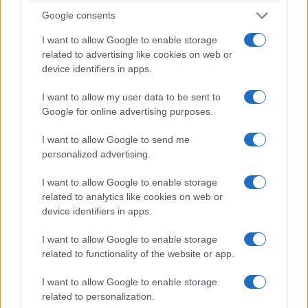
Google consents
I want to allow Google to enable storage
related to advertising like cookies on web or
Τα ρούχα τους δεν υπήρχαν πλέον. Τα φυσίγγια
device identifiers in apps.
είχαν τελειώσει, και η λίγη τροφή την οποίαν
έπαιρναν διά της βίας από τους περαστικούς, με
I want to allow my user data to be sent to
Google for online advertising purposes.
όπλα χωρίς φυσίγγια δεν θα ήταν δυνατόν να
βρεθεί. Και τα σωτήρια ελληνικά σύνορα ποιος
I want to allow Google to send me
ήξερε πόσο μακριά ήταν ακόμα; Ο αρχηγός
personalized advertising.
μαζί με τους άλλους τρεις που πέρασαν τα
I want to allow Google to enable storage
συρματοπλέγματα είχε χαθεί και είχε μαζί του
related to analytics like cookies on web or
τον μοναδικό έως τότε οδηγό, τον γεωγραφικό
device identifiers in apps.
χάρτη του σχολείου. Μεμονωμένοι και
ανυπεράσπιστοι, χαμένοι στις απέραντες
I want to allow Google to enable storage
related to functionality of the website or app.
εκτάσεις της Ασίας και χωρίς να ελπίζουν σε
καμία βοήθεια, περικυκλωμένοι από εχθρούς,
I want to allow Google to enable storage
έβλεπαν την ελευθερία στην οποία είχαν
related to personalization.