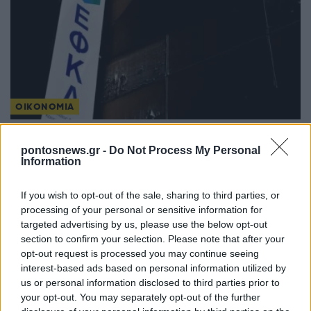
ΟΙΚΟΝΟΜΙΑ
e-ΕΦΚΑ: Εκτός λειτουργίας για μία εβδομάδα οι
pontosnews.gr -
Do Not Process My Personal
ηλεκτρονικές υπηρεσίες του ΚΕΑΟ – Τι πρέπει να
Information
γνωρίζουν οι οφειλέτες
If you wish to opt-out of the sale, sharing to third parties, or
28/07/2026 - 8:36πμ
processing of your personal or sensitive information for
targeted advertising by us, please use the below opt-out
section to confirm your selection. Please note that after your
opt-out request is processed you may continue seeing
interest-based ads based on personal information utilized by
us or personal information disclosed to third parties prior to
your opt-out. You may separately opt-out of the further