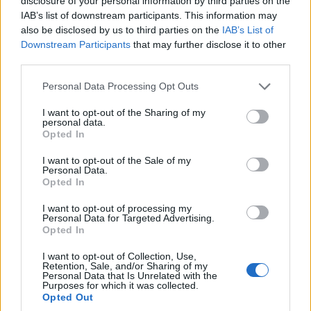
disclosure of your personal information by third parties on the
IAB’s list of downstream participants. This information may
also be disclosed by us to third parties on the
IAB’s List of
Downstream Participants
that may further disclose it to other
third parties.
ΟΙΚΟΝΟΜΙΑ
Please note that this website/app uses one or more Google
Personal Data Processing Opt Outs
Καύσιμα: Στα 15 λεπτά η έκπτωση στο diesel τον
services and may gather and store information including but
Αύγουστο – Πόσο μειώνεται ένα γέμισμα
not limited to your visit or usage behaviour. You may click to
I want to opt-out of the Sharing of my
personal data.
grant or deny consent to Google and its third-party tags to
Opted In
26/07/2026 - 10:57πμ
use your data for below specified purposes in below Google
consent section.
I want to opt-out of the Sale of my
Personal Data.
Opted In
I want to opt-out of processing my
Personal Data for Targeted Advertising.
Opted In
I want to opt-out of Collection, Use,
Retention, Sale, and/or Sharing of my
Personal Data that Is Unrelated with the
Purposes for which it was collected.
Opted Out