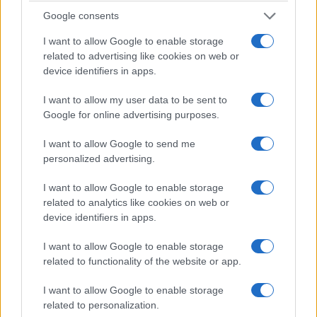
ΟΙΚΟΝΟΜΙΑ
Google consents
Εξωδικαστικός μηχανισμός: Ανοίγει η πλατφόρμα
I want to allow Google to enable storage
για χρέη από 5.000 ευρώ – Έως 420 δόσεις
related to advertising like cookies on web or
device identifiers in apps.
26/07/2026 - 9:21πμ
I want to allow my user data to be sent to
Google for online advertising purposes.
I want to allow Google to send me
personalized advertising.
I want to allow Google to enable storage
related to analytics like cookies on web or
device identifiers in apps.
I want to allow Google to enable storage
ΟΙΚΟΝΟΜΙΑ
related to functionality of the website or app.
Ρεύμα: Τα κίτρινα τιμολόγια κερδίζουν έδαφος –
I want to allow Google to enable storage
Ακριβότερα τα μπλε, σταθερά τα πράσινα
related to personalization.