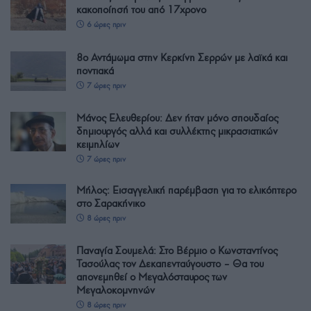
κακοποίησή του από 17χρονο
6 ώρες πριν
8ο Αντάμωμα στην Κερκίνη Σερρών με λαϊκά και
ποντιακά
7 ώρες πριν
Μάνος Ελευθερίου: Δεν ήταν μόνο σπουδαίος
δημιουργός αλλά και συλλέκτης μικρασιατικών
κειμηλίων
7 ώρες πριν
Μήλος: Εισαγγελική παρέμβαση για το ελικόπτερο
στο Σαρακήνικο
8 ώρες πριν
Παναγία Σουμελά: Στο Βέρμιο ο Κωνσταντίνος
Τασούλας τον Δεκαπενταύγουστο – Θα του
απονεμηθεί ο Μεγαλόσταυρος των
Μεγαλοκομνηνών
8 ώρες πριν