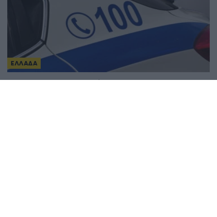
ΕΛΛΑΔΑ
Έγκλημα στις Σέρρες: Νεκρός από αμβλύ
όργανο ο 68χρονος που βρέθηκε το περασμένο
Σάββατο
4/08/2026 - 8:55μμ