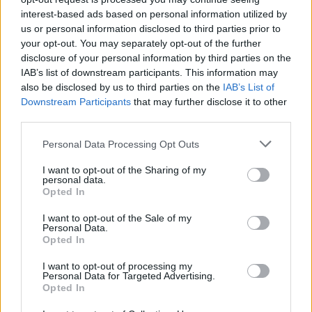
ΕΛΛΑΔΑ
interest-based ads based on personal information utilized by
us or personal information disclosed to third parties prior to
Μυστράς: «Μου απαγόρευε να μπω» – Η
your opt-out. You may separately opt-out of the further
μαρτυρία της αδελφής για το
disclosure of your personal information by third parties on the
ξενοδοχείο-«φρούριο»
IAB’s list of downstream participants. This information may
also be disclosed by us to third parties on the
IAB’s List of
5/08/2026 - 4:04μμ
Downstream Participants
that may further disclose it to other
third parties.
Please note that this website/app uses one or more Google
Personal Data Processing Opt Outs
services and may gather and store information including but
not limited to your visit or usage behaviour. You may click to
I want to opt-out of the Sharing of my
personal data.
grant or deny consent to Google and its third-party tags to
Opted In
use your data for below specified purposes in below Google
consent section.
I want to opt-out of the Sale of my
Personal Data.
Opted In
I want to opt-out of processing my
ΚΟΣΜΟΣ
Personal Data for Targeted Advertising.
Opted In
Θρίλερ στη Λειψία: Το drone δίπλα σε ουκρανικό