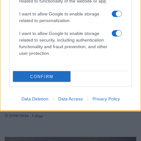
related to functionality of the website or app.
I want to allow Google to enable storage
related to personalization.
I want to allow Google to enable storage
related to security, including authentication
functionality and fraud prevention, and other
user protection.
ΕΛΛΑΔΑ
CONFIRM
Πυρκαγιές σε Αττική και Βοιωτία: Ξεκίνησαν οι
αυτοψίες – Έως 50 σπίτια με ζημιές στο Πόρτο
Data Deletion
Data Access
Privacy Policy
Γερμενό
5/08/2026 - 1:43μμ