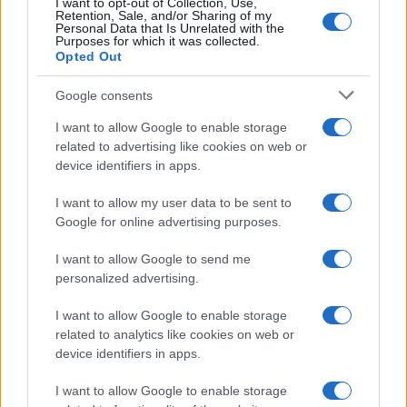
I want to opt-out of Collection, Use,
αεροσκάφος είχε εκρηκτική συσκευή – Υποψίες
Retention, Sale, and/or Sharing of my
Personal Data that Is Unrelated with the
για Ρώσους πράκτορες
Purposes for which it was collected.
Opted Out
5/08/2026 - 2:53μμ
Google consents
I want to allow Google to enable storage
related to advertising like cookies on web or
device identifiers in apps.
I want to allow my user data to be sent to
Google for online advertising purposes.
I want to allow Google to send me
personalized advertising.
ΕΛΛΑΔΑ
I want to allow Google to enable storage
related to analytics like cookies on web or
Κορωπί: Φωτιά στα Δρίγγια – Ήχησε το 112, στη
device identifiers in apps.
μάχη έξι εναέρια μέσα
I want to allow Google to enable storage
5/08/2026 - 2:25μμ