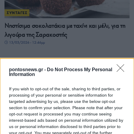
ΣΥΝΤΑΓΕΣ
Νηστίσιμα σοκολατάκια με ταχίνι και μέλι, για τη
λιγούρα της Σαρακοστής
13/03/2026 - 12:46μμ
pontosnews.gr -
Do Not Process My Personal
Information
If you wish to opt-out of the sale, sharing to third parties, or
processing of your personal or sensitive information for
targeted advertising by us, please use the below opt-out
section to confirm your selection. Please note that after your
opt-out request is processed you may continue seeing
ΣΥΝΤΑΓΕΣ
interest-based ads based on personal information utilized by
us or personal information disclosed to third parties prior to
Πιροσκί με πατάτα από τον Εύοσμο – Μια
your opt-out. You may separately opt-out of the further