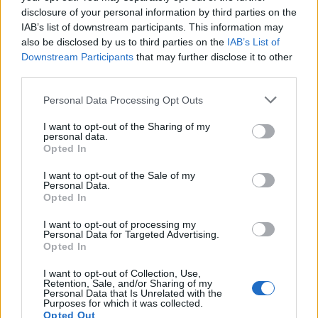
disclosure of your personal information by third parties on the
συνταγή με ονοματεπώνυμο, αλλά και τη
IAB’s list of downstream participants. This information may
σφραγίδα της UNESCO
also be disclosed by us to third parties on the
IAB’s List of
Downstream Participants
that may further disclose it to other
20/02/2026 - 2:25μμ
third parties.
Please note that this website/app uses one or more Google
Personal Data Processing Opt Outs
services and may gather and store information including but
not limited to your visit or usage behaviour. You may click to
I want to opt-out of the Sharing of my
personal data.
grant or deny consent to Google and its third-party tags to
Opted In
use your data for below specified purposes in below Google
consent section.
I want to opt-out of the Sale of my
Personal Data.
Opted In
I want to opt-out of processing my
Personal Data for Targeted Advertising.
ΣΥΝΤΑΓΕΣ
Opted In
Πουγαλαμάς με τερλιπισία, από την Τραπεζούντα
I want to opt-out of Collection, Use,
Retention, Sale, and/or Sharing of my
13/02/2026 - 3:26μμ
Personal Data that Is Unrelated with the
Purposes for which it was collected.
Opted Out