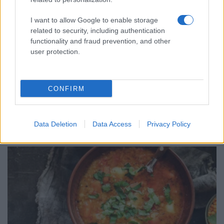
I want to allow Google to enable storage
related to security, including authentication
functionality and fraud prevention, and other
user protection.
ΣΥΝΤΑΓΕΣ
Κυδώνια γεμιστά με κιμά – Μια συνταγή με ρίζες
CONFIRM
στην Ανατολή, και ένα μικρό μάθημα ετυμολογίας
30/01/2026 - 4:53μμ
Data Deletion
Data Access
Privacy Policy