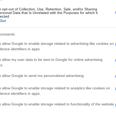
καταβάλλονται από
2,3 δισ. ευρώ έως τις 31 Μαΐου
26/05/2024 - 2:54μμ
o opt-out of Collection, Use, Retention, Sale, and/or Sharing
ersonal Data that Is Unrelated with the Purposes for which it
- 3:00μμ
lected.
Out
consents
o allow Google to enable storage related to advertising like cookies on
evice identifiers in apps.
o allow my user data to be sent to Google for online advertising
s.
ΕΛΛΑΔΑ
ΥΠΑ: Ποιες
Αύξηση βασικού μισθού: Πώς θα
to allow Google to send me personalized advertising.
 γίνουν έως την
διαμορφωθεί με τις τριετίες από
10 Μαΐου
την 1η Απριλίου – Ποια
o allow Google to enable storage related to analytics like cookies on
επιδόματα συμπαρασύρει
 10:13μμ
evice identifiers in apps.
30/03/2024 - 8:38πμ
o allow Google to enable storage related to functionality of the website