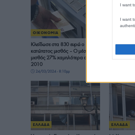
I want t
I want t
authenti
ΟΙΚΟΝΟΜΙΑ
ΟΙΚΟΝΟΜΙ
Κλείδωσε στα 830 ευρώ ο
Μητσοτάκης 
κατώτατος μισθός – Ο μέσος
κουμπαρά» 
μισθός 27% χαμηλότερα από το
θα φανούν 
2010
13/03/2024 
24/03/2024 - 8:10μμ
ΕΛΛΑΔΑ
ΕΛΛΑΔΑ