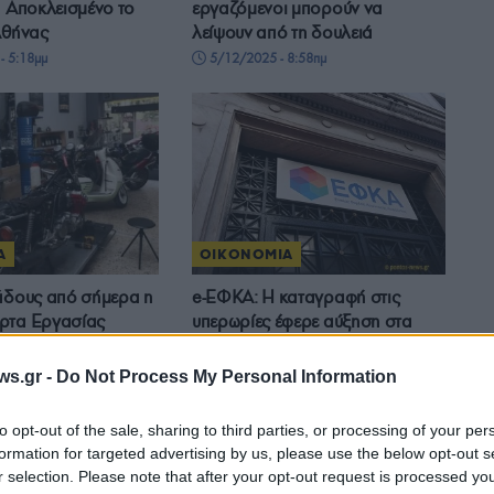
– Αποκλεισμένο το
εργαζόμενοι μπορούν να
Αθήνας
λείψουν από τη δουλειά
- 5:18μμ
5/12/2025 - 8:58πμ
Α
ΟΙΚΟΝΟΜΙΑ
άδους από σήμερα η
e-ΕΦΚΑ: Η καταγραφή στις
ρτα Εργασίας
υπερωρίες έφερε αύξηση στα
έσοδα
2:53μμ
17/08/2025 - 8:51μμ
ws.gr -
Do Not Process My Personal Information
to opt-out of the sale, sharing to third parties, or processing of your per
formation for targeted advertising by us, please use the below opt-out s
r selection. Please note that after your opt-out request is processed y