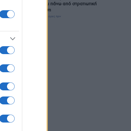
πάλι πάνω από στρατιωτική
βάση
10 ώρες πριν