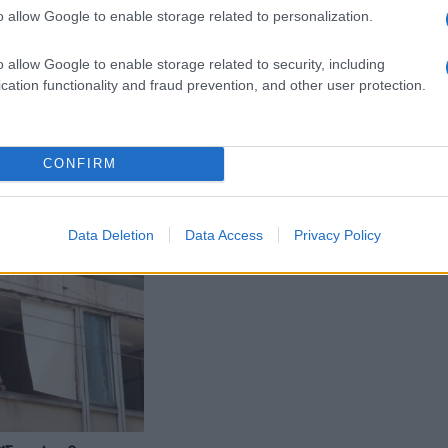
o allow Google to enable storage related to personalization.
o allow Google to enable storage related to security, including
cation functionality and fraud prevention, and other user protection.
Α
ΕΛΛΑΔΑ
για τον «ατομικό
Αντιτρομοκρατική: Εντόπισαν τη
CONFIRM
του ΤΕΚΑ: Τα οφέλη
μηχανή των βομβιστών της
σε βάθος χρόνου
Σταδίου
- 9:16μμ
13/02/2024 - 10:11μμ
Data Deletion
Data Access
Privacy Policy