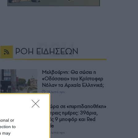
ΡΟΗ ΕΙΔΗΣΕΩΝ
Μελβούρνη: Θα σώσει η
«Οδύσσεια» του Κρίστοφερ
Νόλαν τα Αρχαία Ελληνικά;
18 λεπτά πριν
Η χώρα σε «πυριτιδαποθήκη»
για τρεις ημέρες: 39άρια,
ριπές 9 μποφόρ και Red
sonal or
Code
ection to
ou may
42 λεπτά πριν