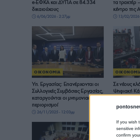
e-ΕΦΚΑ και ΔΥΠΑ σε 84.334
τα τρακτέρ 
δικαιούχους
κέντρο της 
6/06/2026 - 2:27μμ
13/02/2026 
ΟΙΚΟΝΟΜΙΑ
ΟΙΚΟΝΟΜΙ
Υπ. Εργασίας: Επανέρχονται οι
Σε νέους κλ
Συλλογικές Συμβάσεις Εργασίας,
Ψηφιακή Κά
καταργούνται οι μνημονιακοί
3/11/2025 - 
περιορισμοί
pontosne
26/11/2025 - 12:03μμ
If you wish 
sensitive in
confirm you