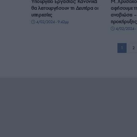
Υπουργείο Εργασίας: Κανονικά
Μ. Χρυσοχοΐ
θα λειτουργήσουν τη Δευτέρα οι
αφήσουμε τ
υπηρεσίες
αναβιώσει –
προκήρυξης 
4/02/2024 - 9:42μμ
4/02/2024 - 
1
2