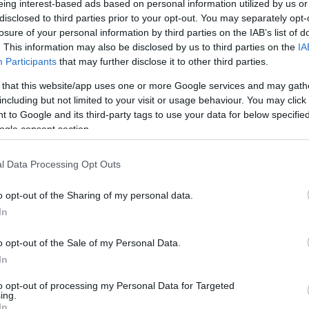
eing interest-based ads based on personal information utilized by us or
disclosed to third parties prior to your opt-out. You may separately opt-
losure of your personal information by third parties on the IAB’s list of
. This information may also be disclosed by us to third parties on the
IA
ΕΛΛΑΔΑ
Participants
that may further disclose it to other third parties.
 that this website/app uses one or more Google services and may gath
-ναυτολόγιο:
Κατώτατος μισθός: 12 ερωτήσεις
including but not limited to your visit or usage behaviour. You may click 
λληνική ναυτιλία
και απαντήσεις για το σχέδιο
 to Google and its third-party tags to use your data for below specifi
ς του 2025
νόμου που τέθηκε σήμερα σε
ogle consent section.
δημόσια διαβούλευση
1:18μμ
7/11/2024 - 11:30μμ
l Data Processing Opt Outs
o opt-out of the Sharing of my personal data.
In
o opt-out of the Sale of my Personal Data.
In
Α
ΟΙΚΟΝΟΜΙΑ
to opt-out of processing my Personal Data for Targeted
ing.
ΠΑ: Συντάξεις και
e-ΕΦΚΑ και ΔΥΠΑ: Μοιράζουν
In