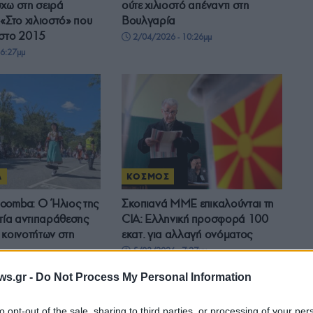
χω στη σειρά
ούτε χιλιοστό απέναντι στη
 «Στο χιλιοστό» που
Βουλγαρία
 στο 2015
2/04/2026 - 10:26μμ
6:27μμ
Α
ΚΟΣΜΟΣ
oomba: Ο Ήλιος της
Σκοπιανά ΜΜΕ επικαλούνται τη
ιτία αντιπαράθεσης
CIA: Ελληνική προσφορά 100
 κοινοτήτων στη
εκατ. για αλλαγή ονόματος
5/03/2026 - 7:27μμ
- 9:06πμ
ws.gr -
Do Not Process My Personal Information
to opt-out of the sale, sharing to third parties, or processing of your per