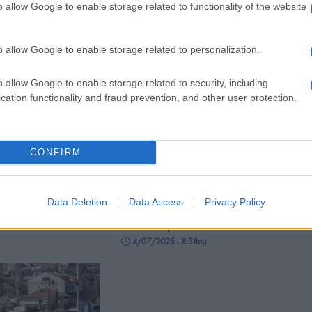
o allow Google to enable storage related to functionality of the website
- 11:26μμ
o allow Google to enable storage related to personalization.
o allow Google to enable storage related to security, including
cation functionality and fraud prevention, and other user protection.
ΠΟΛΙΤΙΚΗ
CONFIRM
ων επιλογών μας
Βουλγαρικό «μπλόκο» σε
«μακεδονική ταυτότητα» και
- 3:59μμ
«μακεδονική γλώσσα» –
Data Deletion
Data Access
Privacy Policy
Αφαιρέθηκαν από την ευρωπαϊκή
Έκθεση Προόδου
4/07/2025 - 8:38πμ