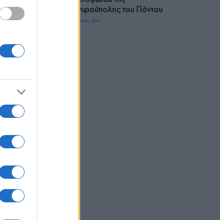
Αργυρούπολης του Πόντου
3 ώρες πριν