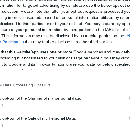
formation for targeted advertising by us, please use the below opt-out s
r selection. Please note that after your opt-out request is processed y
eing interest-based ads based on personal information utilized by us or
disclosed to third parties prior to your opt-out. You may separately opt-
losure of your personal information by third parties on the IAB’s list of
ΚΟΣΜΟΣ
. This information may also be disclosed by us to third parties on the
IA
Participants
that may further disclose it to other third parties.
τάσταση κρίσης»
Χρ.Μίτσκοσκι: «Για μένα το
ροπαραγωγή λόγω
όνομα Μακεδονία είναι ιερό»
 that this website/app uses one or more Google services and may gath
ζούτ από την
19/12/2025 - 10:28μμ
including but not limited to your visit or usage behaviour. You may click 
 to Google and its third-party tags to use your data for below specifi
- 10:12μμ
ogle consent section.
l Data Processing Opt Outs
o opt-out of the Sharing of my personal data.
In
o opt-out of the Sale of my Personal Data.
In
ΚΟΣΜΟΣ