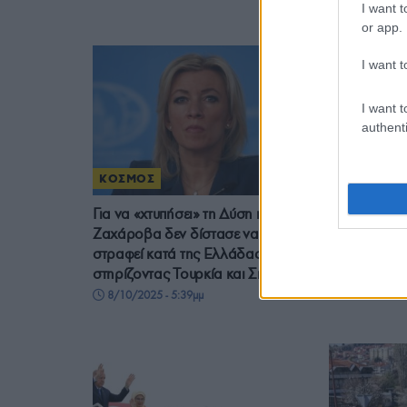
I want t
15/10/2025 
or app.
I want t
I want t
authenti
ΚΟΣΜΟΣ
ΓΝΩΜΕΣ
Για να «χτυπήσει» τη Δύση η
Το τίμημα τ
Ζαχάροβα δεν δίστασε να
24/08/2025 
στραφεί κατά της Ελλάδας
στηρίζοντας Τουρκία και Σκόπια
8/10/2025 - 5:39μμ