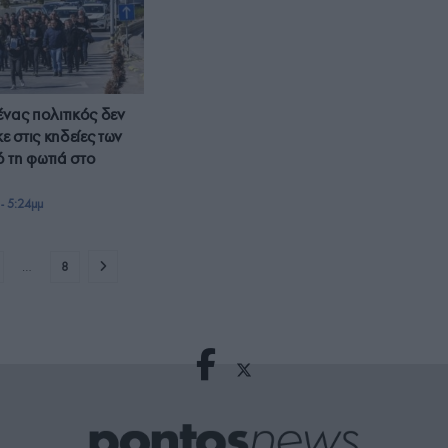
ένας πολιτικός δεν
 στις κηδείες των
 τη φωτιά στο
- 5:24μμ
…
8