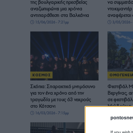
της βουλγαρικής πρεσβείας
να συμμετάσ
αναζωπυρώνει μια χρόνια
ντοκιμαντέρ
αντιπαράθεση στα Βαλκάνια
αναφέρεται
15/06/2026 - 7:21μμ
3/05/2026 - 
ΚΟΣΜΟΣ
ΟΜΟΓΕΝΕΙ
Σκόπια: Σπαρακτικό μνημόσυνο
Φεστιβάλ M
για τον ένα χρόνο από την
Βεργίνας, α
τραγωδία με τους 63 νεκρούς
σε φεστιβάλ
στο Κότσανι
Μελβούρνη
16/03/2026 - 7:15μμ
10/03/2026 
pontosne
If you wish 