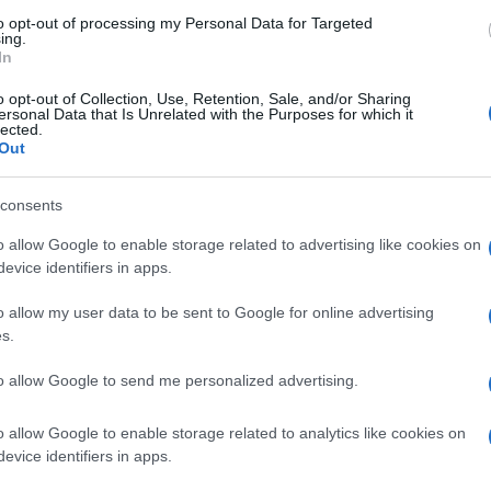
to opt-out of processing my Personal Data for Targeted
θεση από άγνωστο
Σκόπια: Πέντε συλλήψεις για
ing.
λεχος της
σκάνδαλο αλά… ΟΠΕΚΕΠΕ
In
 μειονότητας –
12/11/2025 - 10:19πμ
o opt-out of Collection, Use, Retention, Sale, and/or Sharing
λγαροι, να πάτε στη
ersonal Data that Is Unrelated with the Purposes for which it
»
lected.
Out
- 7:29μμ
consents
o allow Google to enable storage related to advertising like cookies on
evice identifiers in apps.
o allow my user data to be sent to Google for online advertising
s.
ΠΟΛΙΤΙΚΗ
to allow Google to send me personalized advertising.
ν ντερ Λάιεν σε
Υπουργείο Εξωτερικών: Η
άξτε το Σύνταγμα
απάντηση στη Μαρία Ζαχάροβα
o allow Google to enable storage related to analytics like cookies on
βάνοντας την
για το πραξικόπημα της 15ης
evice identifiers in apps.
μειονότητα για να
Ιουλίου του 1974 στην Κύπρο
ΕΕ
8/10/2025 - 11:31μμ