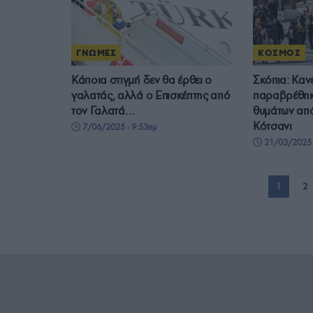
ΓΝΩΜΕΣ
ΚΟΣΜΟΣ
Κάποια στιγμή δεν θα έρθει ο
Σκόπια: Καν
γαλατάς, αλλά ο Επισκέπτης από
παραβρέθηκε
τον Γαλατά…
θυμάτων από
Κότσανι
7/06/2025 - 9:53πμ
21/03/2025 
1
2