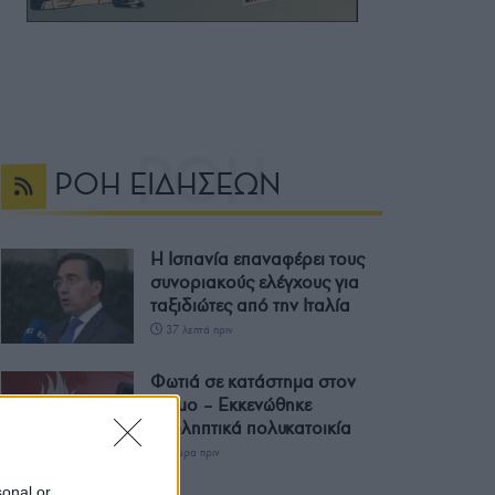
ΡΟΗ ΕΙΔΗΣΕΩΝ
Η Ισπανία επαναφέρει τους
συνοριακούς ελέγχους για
ταξιδιώτες από την Ιταλία
37 λεπτά πριν
Φωτιά σε κατάστημα στον
Άλιμο – Εκκενώθηκε
προληπτικά πολυκατοικία
1 ώρα πριν
sonal or