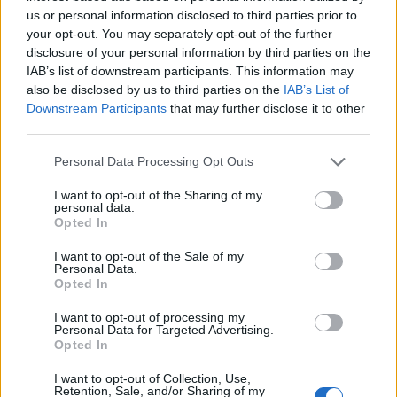
Βατικανό: Νέα συνάντηση Βαρθολομαίου με τον πάπα
us or personal information disclosed to third parties prior to
your opt-out. You may separately opt-out of the further
Λέοντα – Τι συμφώνησαν
disclosure of your personal information by third parties on the
30/05/2025 - 6:34μμ
IAB’s list of downstream participants. This information may
also be disclosed by us to third parties on the
IAB’s List of
Downstream Participants
that may further disclose it to other
third parties.
Please note that this website/app uses one or more Google
Personal Data Processing Opt Outs
services and may gather and store information including but
not limited to your visit or usage behaviour. You may click to
I want to opt-out of the Sharing of my
personal data.
grant or deny consent to Google and its third-party tags to
Opted In
use your data for below specified purposes in below Google
consent section.
I want to opt-out of the Sale of my
Personal Data.
Opted In
I want to opt-out of processing my
Personal Data for Targeted Advertising.
ΚΟΣΜΟΣ
Opted In
Ο Πάπας Λέων έκανε έκκληση για ειρήνη στο πρώτο του
I want to opt-out of Collection, Use,
Retention, Sale, and/or Sharing of my