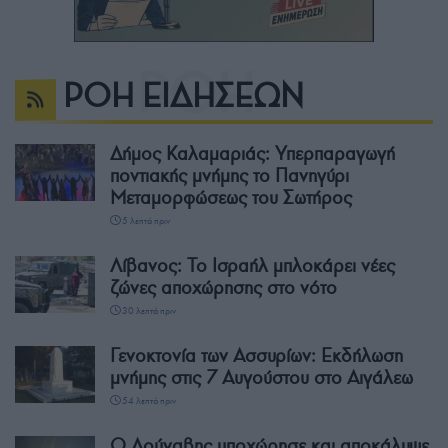
ΡΟΗ ΕΙΔΗΣΕΩΝ
Δήμος Καλαμαριάς: Υπερπαραγωγή
ποντιακής μνήμης το Πανηγύρι
Μεταμορφώσεως του Σωτήρος
5 λεπτά πριν
Λίβανος: Το Ισραήλ μπλοκάρει νέες
ζώνες αποχώρησης στο νότο
30 λεπτά πριν
Γενοκτονία των Ασσυρίων: Εκδήλωση
μνήμης στις 7 Αυγούστου στο Αιγάλεω
54 λεπτά πριν
Ο Δούναβης υποχώρησε και αποκάλυψε