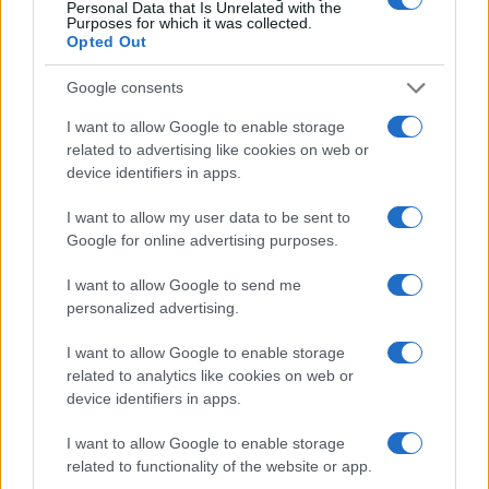
κυριακάτικο μήνυμα
Personal Data that Is Unrelated with the
Purposes for which it was collected.
11/05/2025 - 2:26μμ
Opted Out
Google consents
I want to allow Google to enable storage
related to advertising like cookies on web or
device identifiers in apps.
I want to allow my user data to be sent to
Google for online advertising purposes.
I want to allow Google to send me
personalized advertising.
I want to allow Google to enable storage
related to analytics like cookies on web or
ΚΟΣΜΟΣ
device identifiers in apps.
Πάπας Λέων ΙΔ΄: Σήμερα η πρώτη του λειτουργία ως
I want to allow Google to enable storage
Ποντίφικας – Θα εκφωνήσει ομιλία
related to functionality of the website or app.
9/05/2025 - 9:19πμ