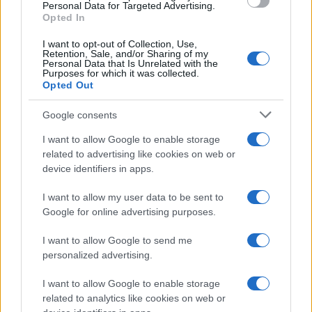
Personal Data for Targeted Advertising.
ΑΜΥΝΑ
Opted In
Πολεμικό Ναυτικό: H ελληνική σημαία υψώθηκε στη φρεγάτα
I want to opt-out of Collection, Use,
«Κίμων» – Δένδιας: Η πατρίδα μας αποκτά δυνατότητα
Retention, Sale, and/or Sharing of my
Personal Data that Is Unrelated with the
στρατηγικών όπλων
Purposes for which it was collected.
Opted Out
18/12/2025 - 4:51μμ
Google consents
I want to allow Google to enable storage
related to advertising like cookies on web or
device identifiers in apps.
I want to allow my user data to be sent to
Google for online advertising purposes.
I want to allow Google to send me
personalized advertising.
I want to allow Google to enable storage
related to analytics like cookies on web or
ΣΑΝ ΣΗΜΕΡΑ...ΣΤΟΝ ΠΟΝΤΟ ΚΑΙ ΑΛΛΟΥ