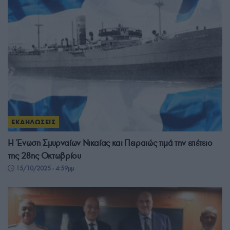
ΕΚΔΗΛΩΣΕΙΣ
Η Ένωση Σμυρναίων Νικαίας και Πειραιώς τιμά την επέτειο
της 28ης Οκτωβρίου
15/10/2025 - 4:59μμ