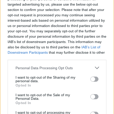
targeted advertising by us, please use the below opt-out
section to confirm your selection. Please note that after your
ΑΜΥΝΑ
opt-out request is processed you may continue seeing
interest-based ads based on personal information utilized by
Πολεμικό Ναυτικό: Έκτακτες Κρίσεις Πλοιάρχων Έτους
us or personal information disclosed to third parties prior to
2026-2027 – Ποιοι προάγονται, ποιοι αποστρατεύονται
your opt-out. You may separately opt-out of the further
disclosure of your personal information by third parties on the
13/01/2026 - 12:16πμ
IAB’s list of downstream participants. This information may
also be disclosed by us to third parties on the
IAB’s List of
Downstream Participants
that may further disclose it to other
third parties.
Please note that this website/app uses one or more Google
Personal Data Processing Opt Outs
services and may gather and store information including but
not limited to your visit or usage behaviour. You may click to
I want to opt-out of the Sharing of my
personal data.
grant or deny consent to Google and its third-party tags to
Opted In
use your data for below specified purposes in below Google
consent section.
I want to opt-out of the Sale of my
Personal Data.
Opted In
I want to opt-out of processing my