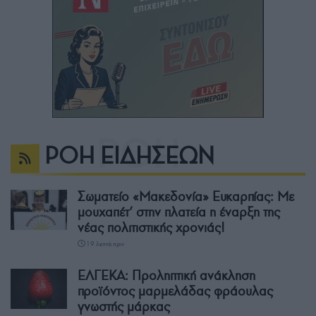
ΡΟΗ ΕΙΔΗΣΕΩΝ
Σωματείο «Μακεδονία» Ευκαρπίας: Με
μουχαπέτ’ στην πλατεία η έναρξη της
νέας πολιτιστικής χρονιάς!
19 λεπτά πριν
ΕΛΓΕΚΑ: Προληπτική ανάκληση
προϊόντος μαρμελάδας φράουλας
γνωστής μάρκας