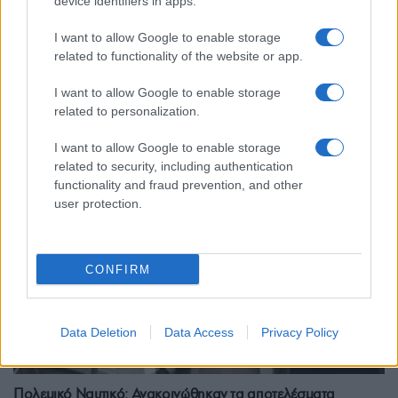
device identifiers in apps.
Σαν σήμερα, το 1912: Η άφιξη που σημάδεψε την ιστορία
I want to allow Google to enable storage
του Ελληνικού Ναυτικού
related to functionality of the website or app.
8/12/2025 - 10:09πμ
I want to allow Google to enable storage
related to personalization.
I want to allow Google to enable storage
related to security, including authentication
functionality and fraud prevention, and other
user protection.
CONFIRM
Data Deletion
Data Access
Privacy Policy
ΑΜΥΝΑ
Πολεμικό Ναυτικό: Ανακοινώθηκαν τα αποτελέσματα