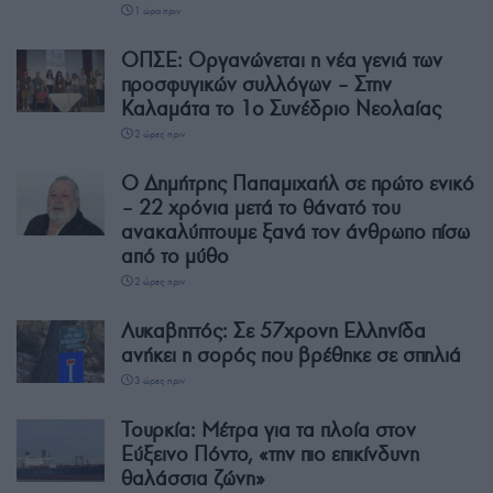
1 ώρα πριν
ΟΠΣΕ: Οργανώνεται η νέα γενιά των
προσφυγικών συλλόγων – Στην
Καλαμάτα το 1ο Συνέδριο Νεολαίας
2 ώρες πριν
Ο Δημήτρης Παπαμιχαήλ σε πρώτο ενικό
– 22 χρόνια μετά το θάνατό του
ανακαλύπτουμε ξανά τον άνθρωπο πίσω
από το μύθο
2 ώρες πριν
Λυκαβηττός: Σε 57χρονη Ελληνίδα
ανήκει η σορός που βρέθηκε σε σπηλιά
3 ώρες πριν
Τουρκία: Μέτρα για τα πλοία στον
Εύξεινο Πόντο, «την πιο επικίνδυνη
θαλάσσια ζώνη»