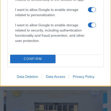
I want to allow Google to enable storage
related to personalization.
I want to allow Google to enable storage
related to security, including authentication
functionality and fraud prevention, and other
user protection.
ΑΜΥΝΑ
Αίγυπτος: Η Πολεμική Αεροπορία αποκατέστησε
CONFIRM
το Μνημείο των Ελλήνων Πολεμιστών στο Κάιρο
26/06/2026 - 11:06μμ
Data Deletion
Data Access
Privacy Policy