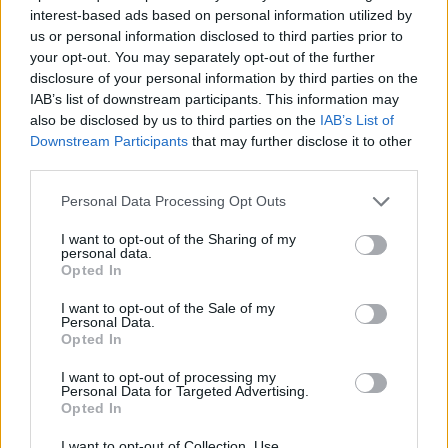
Πώς εκπαιδεύει ο Ελληνικός Στρατός τους νέους
interest-based ads based on personal information utilized by
χειριστές drones – Από τον εξομοιωτή στο πεδίο
us or personal information disclosed to third parties prior to
your opt-out. You may separately opt-out of the further
επιχειρήσεων
disclosure of your personal information by third parties on the
11/07/2026 - 12:41μμ
IAB’s list of downstream participants. This information may
also be disclosed by us to third parties on the
IAB’s List of
Downstream Participants
that may further disclose it to other
third parties.
Please note that this website/app uses one or more Google
Personal Data Processing Opt Outs
services and may gather and store information including but
not limited to your visit or usage behaviour. You may click to
I want to opt-out of the Sharing of my
personal data.
grant or deny consent to Google and its third-party tags to
Opted In
use your data for below specified purposes in below Google
consent section.
I want to opt-out of the Sale of my
Personal Data.
Opted In
ΑΜΥΝΑ
I want to opt-out of processing my
F-16 έκανε αναγκαστική προσγείωση στη
Personal Data for Targeted Advertising.
Opted In
Ζάκυνθο λόγω μηχανικής βλάβης
I want to opt-out of Collection, Use,