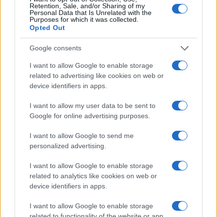
9/07/2026 - 3:02μμ
Retention, Sale, and/or Sharing of my
Personal Data that Is Unrelated with the
Purposes for which it was collected.
Opted Out
Google consents
I want to allow Google to enable storage
related to advertising like cookies on web or
device identifiers in apps.
I want to allow my user data to be sent to
Google for online advertising purposes.
ΑΜΥΝΑ
I want to allow Google to send me
F-35: Επιστολή Ρεπουμπλικάνου βουλευτή στον
personalized advertising.
Ντόναλντ Τραμπ για να μπλοκαριστεί η πώληση
I want to allow Google to enable storage
των μαχητικών στην Τουρκία
related to analytics like cookies on web or
device identifiers in apps.
2/07/2026 - 9:54πμ
I want to allow Google to enable storage
related to functionality of the website or app.