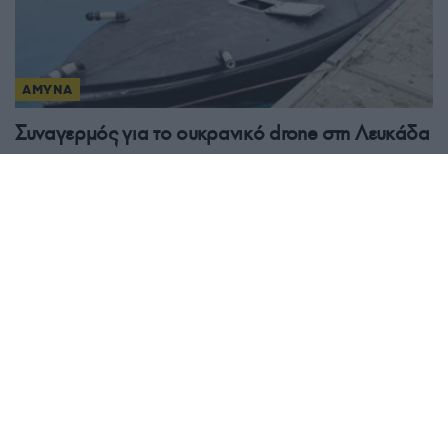
ΑΜΥΝΑ
Συναγερμός για το ουκρανικό drone στη Λευκάδα
– Στο μικροσκόπιο των Ενόπλων Δυνάμεων το
σκάφος με τα 100 κιλά εκρηκτικά
10/05/2026 - 1:02μμ