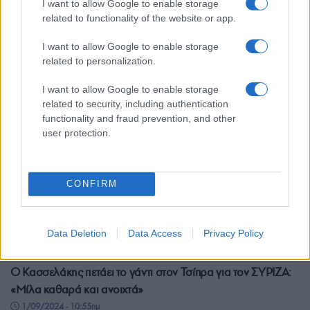
I want to allow Google to enable storage
Παύλος Πολάκης – «Ήταν στημένο το σκηνικό»
related to functionality of the website or app.
3/09/2024 - 1:42μμ
I want to allow Google to enable storage
related to personalization.
I want to allow Google to enable storage
related to security, including authentication
functionality and fraud prevention, and other
user protection.
CONFIRM
Data Deletion
Data Access
Privacy Policy
ΠΟΛΙΤΙΚΗ
Ο Κασσελάκης πετάει το γάντι στον Τσίπρα για τον ΣΥΡΙΖΑ:
«Μίλα καθαρά και ανοιχτά»
1/09/2024 - 10:55πμ