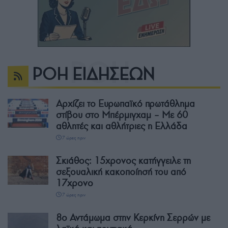
ΡΟΗ ΕΙΔΗΣΕΩΝ
Αρχίζει το Ευρωπαϊκό πρωτάθλημα
στίβου στο Μπέρμιγχαμ – Με 60
αθλητές και αθλήτριες η Ελλάδα
7 ώρες πριν
Σκιάθος: 15χρονος κατήγγειλε τη
σεξουαλική κακοποίησή του από
17χρονο
7 ώρες πριν
8ο Αντάμωμα στην Κερκίνη Σερρών με