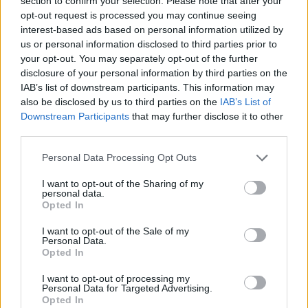
section to confirm your selection. Please note that after your
opt-out request is processed you may continue seeing
ΠΟΛΙΤΙΚΗ
interest-based ads based on personal information utilized by
us or personal information disclosed to third parties prior to
Ο Παύλος Πολάκης ζήτησε εκλογές για νέο πρόεδρο στον
your opt-out. You may separately opt-out of the further
ΣΥΡΙΖΑ
disclosure of your personal information by third parties on the
5/09/2024 - 3:25μμ
IAB’s list of downstream participants. This information may
also be disclosed by us to third parties on the
IAB’s List of
Downstream Participants
that may further disclose it to other
third parties.
Please note that this website/app uses one or more Google
Personal Data Processing Opt Outs
services and may gather and store information including but
not limited to your visit or usage behaviour. You may click to
I want to opt-out of the Sharing of my
personal data.
grant or deny consent to Google and its third-party tags to
Opted In
use your data for below specified purposes in below Google
consent section.
I want to opt-out of the Sale of my
Personal Data.
Opted In
I want to opt-out of processing my
Personal Data for Targeted Advertising.
ΠΟΛΙΤΙΚΗ
Opted In