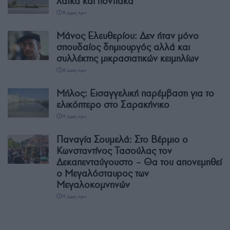
λαϊκά και ποντιακά
8 ώρες πριν
Μάνος Ελευθερίου: Δεν ήταν μόνο
σπουδαίος δημιουργός αλλά και
συλλέκτης μικρασιατικών κειμηλίων
8 ώρες πριν
Μήλος: Εισαγγελική παρέμβαση για το
ελικόπτερο στο Σαρακήνικο
9 ώρες πριν
Παναγία Σουμελά: Στο Βέρμιο ο
Κωνσταντίνος Τασούλας τον
Δεκαπενταύγουστο – Θα του απονεμηθεί
ο Μεγαλόσταυρος των
Μεγαλοκομνηνών
9 ώρες πριν