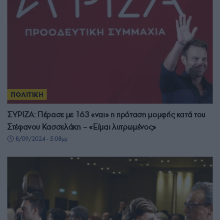
ΠΟΛΙΤΙΚΗ
ΣΥΡΙΖΑ: Πέρασε με 163 «ναι» η πρόταση μομφής κατά του
Στέφανου Κασσελάκη – «Είμαι λυτρωμένος»
8/09/2024 - 5:08μμ