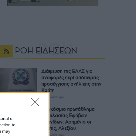
ΡΟΗ ΕΙΔΗΣΕΩΝ
Διάψευση της ΕΛΑΣ για
αναφορές περί απόπειρας
προσέγγισης ανήλικης στην
Κρήτη
19 λεπτά πριν
Παγκόσμιο πρωτάθλημα
κωπηλασίας Εφήβων
sonal or
Νεανίδων: Ασημένιο οι
ection to
Χιώτης, Αλεξίου
ou may
45 λεπτά πριν