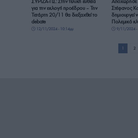
ΣΥΡΙΖΑ-ΠΣ: Στην τελική ευθεία
Αποχώρησε 
για την εκλογή προέδρου – Την
Στέφανος Κ
Τετάρτη 20/11 θα διεξαχθεί το
δημιουργεί 
debate
Πολεμικό κλ
12/11/2024 - 10:14μμ
9/11/2024 -
1
2