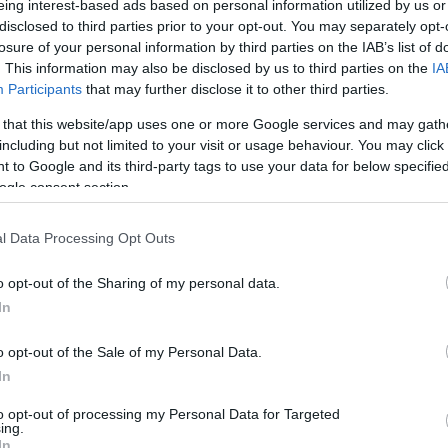
eing interest-based ads based on personal information utilized by us or
disclosed to third parties prior to your opt-out. You may separately opt-
losure of your personal information by third parties on the IAB’s list of
. This information may also be disclosed by us to third parties on the
IA
ΠΟΛΙΤΙΚΗ
Participants
that may further disclose it to other third parties.
 that this website/app uses one or more Google services and may gath
Φάμελλος λέει
Παύλος Πολάκης: Διεγράφη από
including but not limited to your visit or usage behaviour. You may click 
ν Τσίπρα, ο Πολάκης
την ΚΟ του ΣΥΡΙΖΑ
 to Google and its third-party tags to use your data for below specifi
μη πορεία
16/05/2026 - 7:09μμ
ogle consent section.
1:39μμ
l Data Processing Opt Outs
o opt-out of the Sharing of my personal data.
In
o opt-out of the Sale of my Personal Data.
In
ΠΟΛΙΤΙΚΗ
to opt-out of processing my Personal Data for Targeted
ing.
άκης: Η Επιτροπή
ΣΥΡΙΖΑ-ΠΣ: Ολοκληρώνονται
In