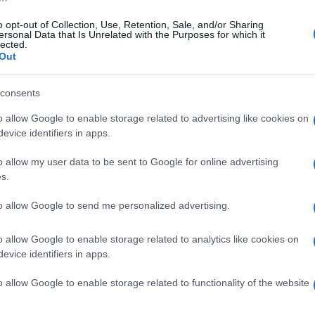
ς της Βουλής
σήμερα οι εργασίες του 5ου
ν άρση της ασυλίας
Συνεδρίου – Ποιοι και γιατί
o opt-out of Collection, Use, Retention, Sale, and/or Sharing
διαφώνησαν με το κείμενο
ersonal Data that Is Unrelated with the Purposes for which it
lected.
θέσεων
- 12:55μμ
Out
15/06/2025 - 11:45πμ
consents
o allow Google to enable storage related to advertising like cookies on
evice identifiers in apps.
o allow my user data to be sent to Google for online advertising
s.
ΠΟΛΙΤΙΚΗ
to allow Google to send me personalized advertising.
α Γεωργιάδη-
ΣΥΡΙΖΑ: Νικητής των εκλογών
Βουλή με απίστευτες
και νέος πρόεδρος ο Σωκράτης
o allow Google to enable storage related to analytics like cookies on
Φάμελλος
evice identifiers in apps.
- 2:30μμ
24/11/2024 - 11:18μμ
o allow Google to enable storage related to functionality of the website