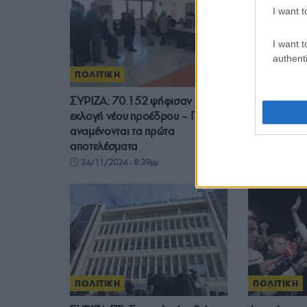
I want t
I want t
authenti
ΠΟΛΙΤΙΚΗ
ΠΟΛΙΤΙΚΗ
ΣΥΡΙΖΑ: 70.152 ψήφισαν για την
Εκλογές στο
εκλογή νέου προέδρου – Πότε
η συμμετοχή
αναμένονται τα πρώτα
μέρα
αποτελέσματα
24/11/2024 
24/11/2024 - 8:39μμ
ΠΟΛΙΤΙΚΗ
ΠΟΛΙΤΙΚΗ