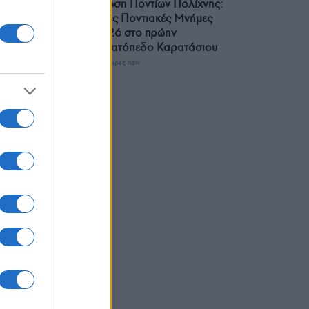
Ένωση Ποντίων Πολίχνης:
15ες Ποντιακές Μνήμες
2026 στο πρώην
Στρατόπεδο Καρατάσιου
3 ώρες πριν