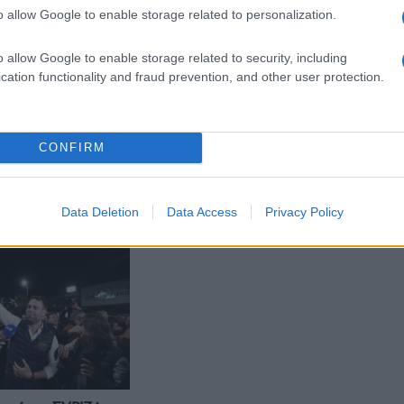
o allow Google to enable storage related to personalization.
o allow Google to enable storage related to security, including
cation functionality and fraud prevention, and other user protection.
ΠΟΛΙΤΙΚΗ
ν ΣΥΡΙΖΑ: Στοίχημα
Ώρα ΣΥΡΙΖΑ: Οι σημερινές
CONFIRM
, αλλά και η επόμενη
εκλογές θα κρίνουν την επόμενη
μέρα
- 1:48μμ
24/11/2024 - 8:56πμ
Data Deletion
Data Access
Privacy Policy