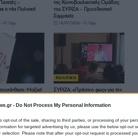
 Παππάς –
της Κοινοβουλευτικής Ομάδας
ε η νέα Πολιτική
του ΣΥΡΙΖΑ – Προοδευτική
Συμμαχία
- 10:13μμ
18/07/2026 - 12:15μμ
ΠΟΛΙΤΙΚΗ
αποσύνθεση: Μαζική
ΣΥΡΙΖΑ: «Πράσινο φως» για την
τελεχών πριν από
επιστροφή Πολάκη στην
Κεντρική Επιτροπή
Κοινοβουλευτική Ομάδα
ws.gr -
Do Not Process My Personal Information
- 10:03μμ
11/07/2026 - 5:04μμ
to opt-out of the sale, sharing to third parties, or processing of your per
formation for targeted advertising by us, please use the below opt-out s
r selection. Please note that after your opt-out request is processed y