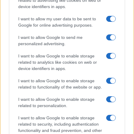
related to advertising like cookies on web or
ΠΟΛΙΤΙΚΗ
device identifiers in apps.
Συνταγματική αναθεώρηση: 33 διατάξεις
I want to allow my user data to be sent to
εγκρίθηκαν για να προχωρήσει η διαδικασία – Οι
Google for online advertising purposes.
συσχετισμοί της επόμενης Βουλής θα κρίνουν τις
I want to allow Google to send me
τελικές αλλαγές
personalized advertising.
27/07/2026 - 11:14μμ
I want to allow Google to enable storage
related to analytics like cookies on web or
device identifiers in apps.
I want to allow Google to enable storage
related to functionality of the website or app.
I want to allow Google to enable storage
related to personalization.
I want to allow Google to enable storage
related to security, including authentication
ΠΟΛΙΤΙΚΗ
functionality and fraud prevention, and other