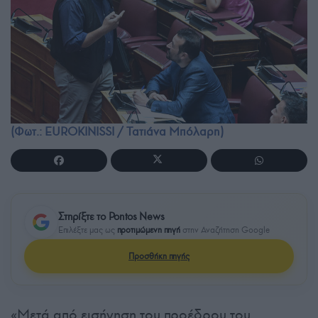
(Φωτ.: EUROKINISSI / Τατιάνα Μπόλαρη)
Στηρίξτε το Pontos News
Επιλέξτε μας ως
προτιμώμενη πηγή
στην Αναζήτηση Google
Προσθήκη πηγής
«Μετά από εισήγηση του προέδρου του