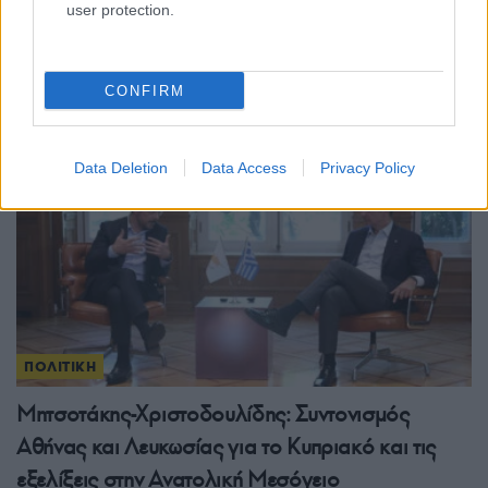
user protection.
Συνταγματική αναθεώρηση: Σήμερα η πρώτη
ψηφοφορία – Οι αλλαγές που προτείνει η ΝΔ
27/07/2026 - 12:08μμ
CONFIRM
Data Deletion
Data Access
Privacy Policy
ΠΟΛΙΤΙΚΗ
Μητσοτάκης-Χριστοδουλίδης: Συντονισμός
Αθήνας και Λευκωσίας για το Κυπριακό και τις
εξελίξεις στην Ανατολική Μεσόγειο