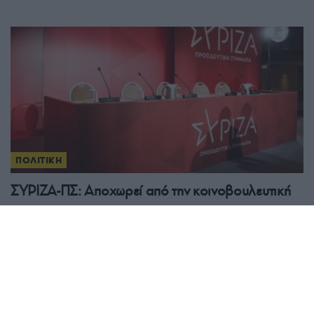
ΠΟΛΙΤΙΚΗ
ΣΥΡΙΖΑ-ΠΣ: Αποχωρεί από την κοινοβουλευτική
ομάδα η Όλγα Γεροβασίλη, παραιτήθηκε ο
Γιάννης Ραγκούσης, εκτός και ο Μιλτιάδης
Ζαμπάρας
17/07/2026 - 10:03πμ