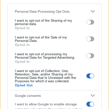
third parties.
Please note that this website/app uses one or more Google
Personal Data Processing Opt Outs
services and may gather and store information including but
not limited to your visit or usage behaviour. You may click to
I want to opt-out of the Sharing of my
personal data.
ΠΟΛΙΤΙΚΗ
grant or deny consent to Google and its third-party tags to
Opted In
use your data for below specified purposes in below Google
Βουλή: Στην Επιτροπή Δεοντολογίας ο Κυριαζίδης
consent section.
I want to opt-out of the Sale of my
Personal Data.
– Χαρακτήρισε «ευχή» το «κάνε κανένα παιδί»
Opted In
28/07/2026 - 9:55μμ
I want to opt-out of processing my
Personal Data for Targeted Advertising.
Opted In
I want to opt-out of Collection, Use,
Retention, Sale, and/or Sharing of my
Personal Data that Is Unrelated with the
Purposes for which it was collected.
Opted Out
Google consents
I want to allow Google to enable storage