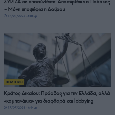
ΣΥΡΙΖΑ σε αποσύνθεση: Αποσύρθηκε ο Πολάκης
– Μόνη υποψήφια η Δούρου
17/07/2026 - 5:08μμ
ΠΟΛΙΤΙΚΗ
Κράτος Δικαίου: Πρόοδος για την Ελλάδα, αλλά
«καμπανάκια» για διαφθορά και lobbying
17/07/2026 - 4:44μμ