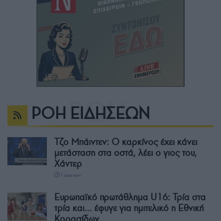
ΡΟΗ ΕΙΔΗΣΕΩΝ
Τζο Μπάιντεν: Ο καρκίνος έχει κάνει
μετάσταση στα οστά, λέει ο γιος του,
Χάντερ
1 ώρα πριν
Ευρωπαϊκό πρωτάθλημα U16: Τρία στα
τρία και… έφυγε για ημιτελικό η Εθνική
Κορασίδων