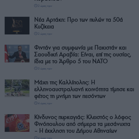
2 ώρες πριν
Νέα Αρτάκη: Προ των πυλών τα 50ά
Κυζίκεια
2 ώρες πριν
Φιντάν για συμφωνία με Πακιστάν και
Σαουδική Αραβία: Είναι, επί της ουσίας,
ίδια με το Άρθρο 5 του ΝΑΤΟ
3 ώρες πριν
Μάχη της Καλλίπολης: Η
ελληνοαυστραλιανή κοινότητα τίμησε και
φέτος τη μνήμη των πεσόντων
4 ώρες πριν
Κίνδυνος πυρκαγιάς: Κλειστός ο λόφος
Φινόπουλου από σήμερα τα μεσάνυχτα
– Η έκκληση του Δήμου Αθηναίων
4 ώρες πριν