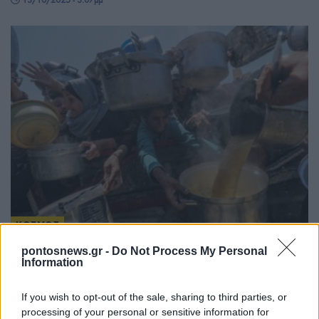
ΚΟΣΜΟΣ
pontosnews.gr -
Do Not Process My Personal
Έκκληση της Μαντόνα στον πάπα Λέοντα να επισκεφθεί τη
Information
Γάζα – «Είστε ο μόνος που δεν μπορεί να σας απαγορευτεί η
είσοδος»
If you wish to opt-out of the sale, sharing to third parties, or
12/08/2025 - 3:16μμ
processing of your personal or sensitive information for