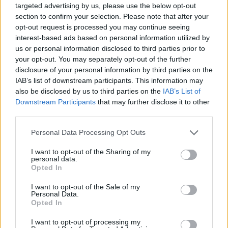
targeted advertising by us, please use the below opt-out
section to confirm your selection. Please note that after your
opt-out request is processed you may continue seeing
interest-based ads based on personal information utilized by
us or personal information disclosed to third parties prior to
your opt-out. You may separately opt-out of the further
disclosure of your personal information by third parties on the
IAB’s list of downstream participants. This information may
also be disclosed by us to third parties on the
IAB’s List of
Downstream Participants
that may further disclose it to other
third parties.
Please note that this website/app uses one or more Google
Personal Data Processing Opt Outs
services and may gather and store information including but
not limited to your visit or usage behaviour. You may click to
I want to opt-out of the Sharing of my
ΣΑΝ ΣΗΜΕΡΑ...ΣΤΟΝ ΠΟΝΤΟ ΚΑΙ ΑΛΛΟΥ
personal data.
grant or deny consent to Google and its third-party tags to
Opted In
Εβίτα Περόν: Η ζωή, οι μύθοι και η λατρεία για την «αγία ή
use your data for below specified purposes in below Google
consent section.
πόρνη» της Αργεντινής
I want to opt-out of the Sale of my
Personal Data.
7/05/2024 - 12:52μμ
Opted In
I want to opt-out of processing my