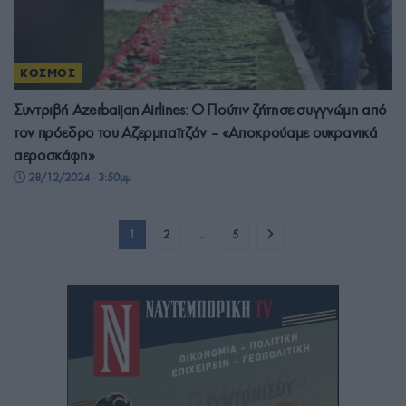
ΚΟΣΜΟΣ
Συντριβή Azerbaijan Airlines: Ο Πούτιν ζήτησε συγγνώμη από
τον πρόεδρο του Αζερμπαϊτζάν – «Αποκρούαμε ουκρανικά
αεροσκάφη»
28/12/2024 - 3:50μμ
1
2
…
5