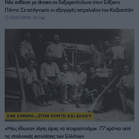
Νέα επίθεση με drones σε δεξαμενόπλοια στον Εύξεινο
Πόντο: Σε απόγνωση οι εξαγωγές πετρελαίου του Καζακστάν
23/07/2026 - 6:11μμ
ΣΑΝ ΣΗΜΕΡΑ...ΣΤΟΝ ΠΟΝΤΟ ΚΑΙ ΑΛΛΟΥ
«Μας έδωσαν λίγες ώρες να ετοιμαστούμε»: 77 χρόνια από
τις σταλινικές εκτοπίσεις των Ελλήνων