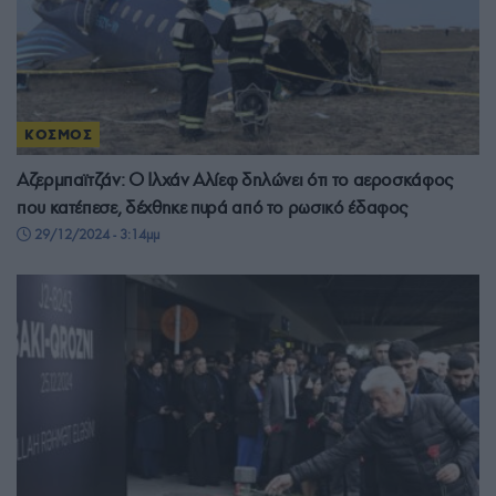
ΚΟΣΜΟΣ
Αζερμπαϊτζάν: Ο Ιλχάν Αλίεφ δηλώνει ότι το αεροσκάφος
που κατέπεσε, δέχθηκε πυρά από το ρωσικό έδαφος
29/12/2024 - 3:14μμ