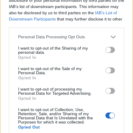
disclosure of your personal information by third parties on the
IAB’s list of downstream participants. This information may
also be disclosed by us to third parties on the
IAB’s List of
Ποντιόπουλα γεννημένα στην εξορία. Κεντάου 1957
Downstream Participants
that may further disclose it to other
(πηγή: Β. Αγτζίδη,
Ποντιακός Ελληνισμός. Από τη
third parties.
Γενοκτονία και το Σταλινισμό στην Περεστρόικα
, εκδ.
Αφοί Κυριακίδη, 1991]
Please note that this website/app uses one or more Google
Personal Data Processing Opt Outs
services and may gather and store information including but
not limited to your visit or usage behaviour. You may click to
I want to opt-out of the Sharing of my
personal data.
grant or deny consent to Google and its third-party tags to
Opted In
use your data for below specified purposes in below Google
consent section.
I want to opt-out of the Sale of my
Personal Data.
Opted In
I want to opt-out of processing my
Personal Data for Targeted Advertising.
Opted In
I want to opt-out of Collection, Use,
Retention, Sale, and/or Sharing of my
Personal Data that Is Unrelated with the
Purposes for which it was collected.
Opted Out