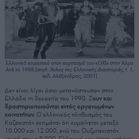
Ελληνικό χορευτικό στον εορτασμό του «ΟΧΙ» στην Άλμα
Ατά το 1988 (πηγή:
Άτλας της Ελληνικής Διασποράς
, τ. 1,
εκδ. Αλέξανδρος, 2001)
Δεν είναι λίγοι όσοι μετανάστευσαν στην
Ελλάδα τη δεκαετία του 1990. Ζ
ουν και
δραστηριοποιούνται εντός οργανωμένων
κοινοτήτων.
Ο ελληνικός πληθυσμός του
Καζακστάν εκτιμάται ότι κυμαίνεται μεταξύ
10.000 και 12.000, ενώ του Ουζμπεκιστάν
κοντά στους 9.000. Ελληνική κοινότητα υπάρχει