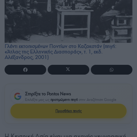
Γλέντι εκτοπισμένων Ποντίων στο Καζακστάν (πηγή:
«Άτλας της Ελληνικής Διασποράς», τ. 1, εκδ.
Αλέξανδρος, 2001)
Στηρίξτε το Pontos News
Επιλέξτε μας ως
προτιμώμενη πηγή
στην Αναζήτηση Google
Προσθήκη πηγής
Η Κεντρική Ασία είναι μια αχανής γεωγραφική