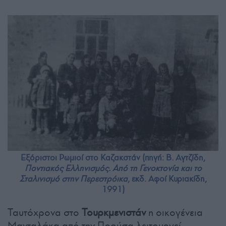
Εξόριστοι Ρωμιοί στο Καζακστάν (πηγή: Β. Αγτζίδη,
Ποντιακός Ελληνισμός. Από τη Γενοκτονία και το
Σταλινισμό στην Περεστρόικα
, εκδ. Αφοί Κυριακίδη,
1991)
Ταυτόχρονα στο
Τουρκμενιστάν
η οικογένεια
Μανταλάκα από την Προύσα λειτουργεί