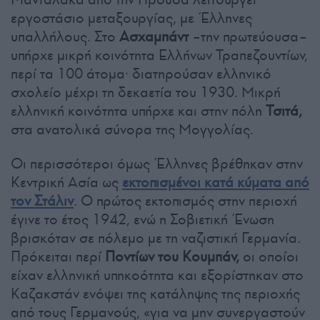
εργοστάσιο μεταξουργίας, με Έλληνες
υπαλλήλους. Στο
Ασχαμπάντ
–την πρωτεύουσα–
υπήρχε μικρή κοινότητα Ελλήνων Τραπεζουντίων,
περί τα 100 άτομα· διατηρούσαν ελληνικό
σχολείο μέχρι τη δεκαετία του 1930. Μικρή
ελληνική κοινότητα υπήρχε και στην πόλη
Τσιτά,
στα ανατολικά σύνορα της Μογγολίας.
Οι περισσότεροι όμως Έλληνες βρέθηκαν στην
Κεντρική Ασία ως
εκτοπισμένοι κατά κύματα από
τον Στάλιν
. Ο πρώτος εκτοπισμός στην περιοχή
έγινε το έτος 1942, ενώ η Σοβιετική Ένωση
βρισκόταν σε πόλεμο με τη ναζιστική Γερμανία.
Πρόκειται περί
Ποντίων του Κουμπάν,
οι οποίοι
είχαν ελληνική υπηκοότητα και εξορίστηκαν στο
Καζακστάν ενόψει της κατάληψης της περιοχής
από τους Γερμανούς, «για να μην συνεργαστούν