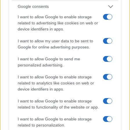
Τυπική ελληνική κατοικία της Κεντρικής Ασίας (πηγή:
Google consents
Άτλας της Ελληνικής Διασποράς,
τ. 1, εκδ. Αλέξανδρος,
2001)
I want to allow Google to enable storage
related to advertising like cookies on web or
Το 1949 νέοι εξόριστοι καταφθάνουν στην
device identifiers in apps.
Κεντρική Ασία, αυτή τη φορά οι Πόντιοι του
I want to allow my user data to be sent to
Καυκάσου, πάνω από 100.000 άτομα. Και εδώ
Google for online advertising purposes.
την τιμητική τους είχαν οι έχοντες ελληνικά
διαβατήρια. Η λαϊκή μούσα διηγείται:
I want to allow Google to send me
personalized advertising.
Ανάθεμά σε Ρούσια, τον νόμον ντο εξέγκες.
I want to allow Google to enable storage
’Σ σό Κρίμ και σ’ όλον το Καυκάς Ρωμαίον ξάι
related to analytics like cookies on web or
’κ εφέκες
.
*
device identifiers in apps.
I want to allow Google to enable storage
Οι συνθήκες ζωής των νεοαφιχθέντων ήταν
related to functionality of the website or app.
άθλιες. Οι άνθρωποι
πέθαιναν από το κρύο και
από λοιμικές νόσους.
Η θνησιμότητα ανερχόταν
I want to allow Google to enable storage
στο 20%. Αποστολή τους ήταν η ανέγερση
related to personalization.