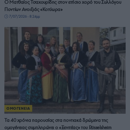
Ο Ματθαίος Τσαχουρίδης στον ετήσιο χορό του Συλλόγου
Ποντίων Ανοιξιάς «Κοτύωρα»
7/07/2026 - 8:24μμ
ΟΜΟΓΕΝΕΙΑ
Τα 40 χρόνια παρουσίας στα ποντιακά δρώμενα της
ομογένειας συμπληρώνει ο «Ξενιτέας» του Rüsselsheim