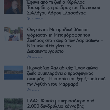
Έφυγε από τη ζωή ο Κύριλλος
Τσακιρίδης, πρόεδρος του Ποντιακού
Συλλόγου Λόφου Ελασσόνας
28 λεπτά πριν
Ουγκάντα: Με ομαδική βάπτιση
γιόρτασαν τη Μεταμόρφωση του
Σωτήρος στο «χωριό των Λαρισαίων» –
Νέα τελετή θα γίνει τον
Δεκαπενταύγουστο
56 λεπτά πριν
Πυργαδίκια Χαλκιδικής: Έναν αιώνα
ζωής συμπληρώνει ο προσφυγικός
οικισμός – Η ιστορία του ξεριζωμού από
την Αφθόνη του Μαρμαρά
1 ώρα πριν
ΕΛΑΣ: Φυτεία με περισσότερα από
2.000 δενδρύλλια κάνναβης