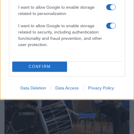
I want to allow Google to enable storage
related to personalization.
ΣΥΛΛΟΓΟΙ
I want to allow Google to enable storage
related to security, including authentication
Θεσσαλονίκη: Η Πολίχνη των Ποντίων, οι Πόντιοι της
functionality and fraud prevention, and other
Πολίχνης εδώ και 50 χρόνια
user protection.
7/03/2024 - 6:35μμ
CONFIRM
Data Deletion
Data Access
Privacy Policy