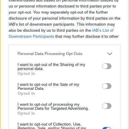
us or personal information disclosed to third parties prior to
your opt-out. You may separately opt-out of the further
disclosure of your personal information by third parties on the
IAB’s list of downstream participants. This information may
also be disclosed by us to third parties on the
IAB’s List of
Downstream Participants
that may further disclose it to other
third parties.
ΣΥΛΛΟΓΟΙ
Please note that this website/app uses one or more Google
Personal Data Processing Opt Outs
Στα Μελίσσια βρέχει …μελωδικές ευχές για τα 70 χρόνια της
services and may gather and store information including but
not limited to your visit or usage behaviour. You may click to
I want to opt-out of the Sharing of my
Ένωσης Ποντίων
personal data.
grant or deny consent to Google and its third-party tags to
21/11/2024 - 12:45μμ
Opted In
use your data for below specified purposes in below Google
consent section.
I want to opt-out of the Sale of my
Personal Data.
Opted In
I want to opt-out of processing my
Personal Data for Targeted Advertising.
Opted In
I want to opt-out of Collection, Use,
Retention, Sale, and/or Sharing of my