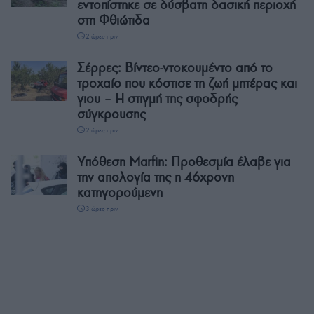
εντοπίστηκε σε δύσβατη δασική περιοχή
στη Φθιώτιδα
2 ώρες πριν
Σέρρες: Βίντεο-ντοκουμέντο από το
τροχαίο που κόστισε τη ζωή μητέρας και
γιου – Η στιγμή της σφοδρής
σύγκρουσης
2 ώρες πριν
Υπόθεση Marfin: Προθεσμία έλαβε για
την απολογία της η 46χρονη
κατηγορούμενη
3 ώρες πριν