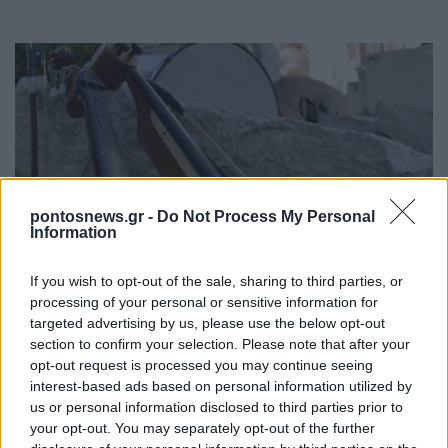
pontosnews.gr -
Do Not Process My Personal
Information
ΕΚΔΗΛΩΣΕΙΣ
Ένωση Ποντίων Καλαμαριάς: Δύο λύρες, μία
If you wish to opt-out of the sale, sharing to third parties, or
processing of your personal or sensitive information for
θάλασσα – Γεωργία Νταγάκη και Αλέξης
targeted advertising by us, please use the below opt-out
Παρχαρίδης θα βρεθούν «Παρά θίν’ αλός»
section to confirm your selection. Please note that after your
2/08/2026 - 11:45πμ
opt-out request is processed you may continue seeing
interest-based ads based on personal information utilized by
us or personal information disclosed to third parties prior to
your opt-out. You may separately opt-out of the further