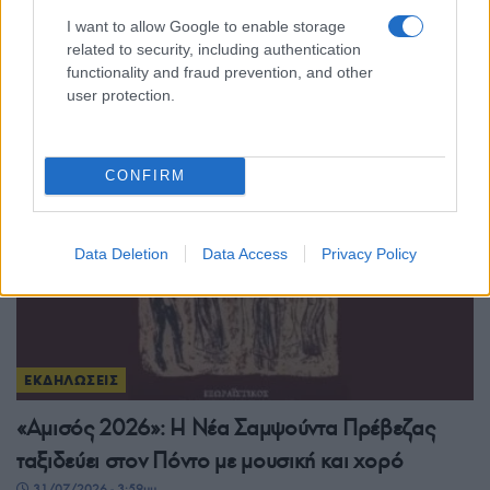
I want to allow Google to enable storage
Κλειτιώτικα 2026: Δύο βραδιές γεμάτες ποντιακή
related to security, including authentication
μουσική και παράδοση στον Νέο Κλείτο
functionality and fraud prevention, and other
user protection.
31/07/2026 - 6:03μμ
CONFIRM
Data Deletion
Data Access
Privacy Policy
ΕΚΔΗΛΩΣΕΙΣ
«Αμισός 2026»: Η Νέα Σαμψούντα Πρέβεζας
ταξιδεύει στον Πόντο με μουσική και χορό
31/07/2026 - 3:59μμ