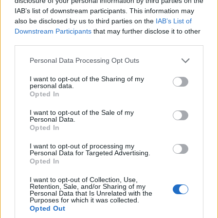
disclosure of your personal information by third parties on the
IAB’s list of downstream participants. This information may
also be disclosed by us to third parties on the
IAB’s List of
Downstream Participants
that may further disclose it to other
third parties.
Please note that this website/app uses one or more Google
Personal Data Processing Opt Outs
services and may gather and store information including but
not limited to your visit or usage behaviour. You may click to
I want to opt-out of the Sharing of my
ΕΚΔΗΛΩΣΕΙΣ
personal data.
grant or deny consent to Google and its third-party tags to
Opted In
use your data for below specified purposes in below Google
Η λύρα θα ηχήσει στη Βεγόρα της Φλώρινας, στο
consent section.
I want to opt-out of the Sale of my
μεγάλο ποντιακό γλέντι
Personal Data.
Opted In
1/08/2026 - 10:40μμ
I want to opt-out of processing my
Personal Data for Targeted Advertising.
Opted In
I want to opt-out of Collection, Use,
Retention, Sale, and/or Sharing of my
Personal Data that Is Unrelated with the
Purposes for which it was collected.
Opted Out