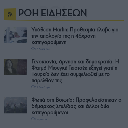
ΡΟΗ ΕΙΔΗΣΕΩΝ
Υπόθεση Marfin: Προθεσμία έλαβε για
την απολογία της η 46χρονη
κατηγορούμενη
17 λεπτά πριν
Γενοκτονία, άρνηση και δημοκρατία: Η
Φατμά Μιουγκέ Γκιοτσέκ εξηγεί γιατί η
Τουρκία δεν έχει συμφιλιωθεί με το
παρελθόν της
51 λεπτά πριν
Φωτιά στη Βοιωτία: Προφυλακίστηκαν ο
δήμαρχος Στυλίδας και άλλοι δύο
κατηγορούμενοι
1 ώρα πριν