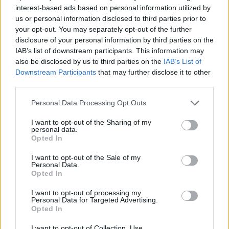
interest-based ads based on personal information utilized by
Fitch: Υποβάθμισε το αξιόχρεο του δημοσίου της Γαλλίας
us or personal information disclosed to third parties prior to
λόγω κοινωνικών εντάσεων
your opt-out. You may separately opt-out of the further
29/04/2023 - 9:51πμ
disclosure of your personal information by third parties on the
IAB’s list of downstream participants. This information may
also be disclosed by us to third parties on the
IAB’s List of
Downstream Participants
that may further disclose it to other
third parties.
Please note that this website/app uses one or more Google
Personal Data Processing Opt Outs
services and may gather and store information including but
not limited to your visit or usage behaviour. You may click to
I want to opt-out of the Sharing of my
personal data.
grant or deny consent to Google and its third-party tags to
Opted In
use your data for below specified purposes in below Google
consent section.
I want to opt-out of the Sale of my
Personal Data.
Opted In
I want to opt-out of processing my
ΚΥΠΡΟΣ
Personal Data for Targeted Advertising.
Opted In
Νίκος Χριστοδουλίδης: Δεν με ενδιαφέρει η επικοινωνιακή
I want to opt-out of Collection, Use,