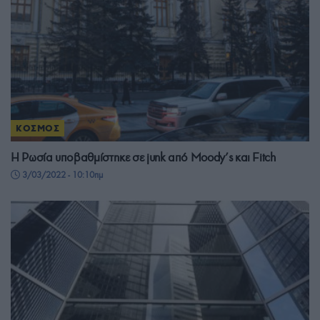
ΚΟΣΜΟΣ
Η Ρωσία υποβαθμίστηκε σε junk από Moody’s και Fitch
3/03/2022 - 10:10πμ