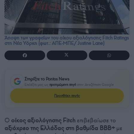
Άποψη των γραφείων του οίκου αξιολόγησης Fitch Ratings
στη Νέα Υόρκη (φωτ.: ΑΠΕ-ΜΠΕ/ Justine Lane)
Στηρίξτε το Pontos News
Επιλέξτε μας ως
προτιμώμενη πηγή
στην Αναζήτηση Google
Προσθήκη πηγής
Ο
οίκος αξιολόγησης Fitch
επιβεβαίωσε το
αξιόχρεο της Ελλάδας στη βαθμίδα BBB+
με