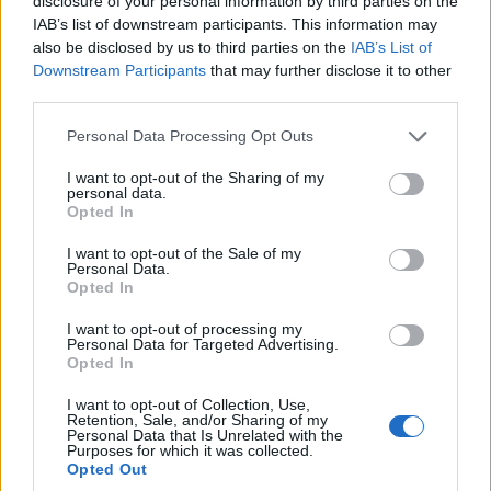
disclosure of your personal information by third parties on the
ηλεκτρονικές υπηρεσίες του ΚΕΑΟ – Τι πρέπει να
IAB’s list of downstream participants. This information may
γνωρίζουν οι οφειλέτες
also be disclosed by us to third parties on the
IAB’s List of
Downstream Participants
that may further disclose it to other
28/07/2026 - 8:36πμ
third parties.
Please note that this website/app uses one or more Google
Personal Data Processing Opt Outs
services and may gather and store information including but
not limited to your visit or usage behaviour. You may click to
I want to opt-out of the Sharing of my
personal data.
grant or deny consent to Google and its third-party tags to
Opted In
use your data for below specified purposes in below Google
consent section.
I want to opt-out of the Sale of my
Personal Data.
Opted In
I want to opt-out of processing my
Personal Data for Targeted Advertising.
ΟΙΚΟΝΟΜΙΑ
Opted In
Καύσιμα: Στα 15 λεπτά η έκπτωση στο diesel τον
I want to opt-out of Collection, Use,
Retention, Sale, and/or Sharing of my
Αύγουστο – Πόσο μειώνεται ένα γέμισμα
Personal Data that Is Unrelated with the
Purposes for which it was collected.
26/07/2026 - 10:57πμ
Opted Out