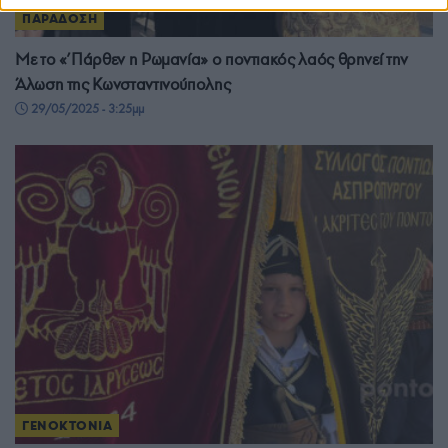
ΠΑΡΑΔΟΣΗ
Με το «’Πάρθεν η Ρωμανία» ο ποντιακός λαός θρηνεί την
Άλωση της Κωνσταντινούπολης
29/05/2025 - 3:25μμ
ΓΕΝΟΚΤΟΝΙΑ