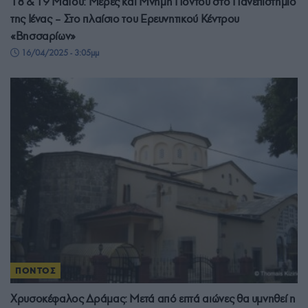
18 & 19 Μαΐου: Μέρες και Μνήμη Πόντου στο Πανεπιστήμιο
της Ιένας – Στο πλαίσιο του Ερευνητικού Κέντρου
«Βησσαρίων»
16/04/2025 - 3:05μμ
ΠΟΝΤΟΣ
Χρυσοκέφαλος Δράμας: Μετά από επτά αιώνες θα υμνηθεί η