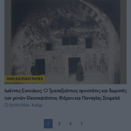
ΠΡΟΣΩΠΙΚΟΤΗΤΕΣ
Ιωάννης Ευνούχος: Ο Τραπεζούντιος προστάτης και δωρητής
των μονών Θεοσκεπάστου, Φάρου και Παναγίας Σουμελά
23/09/2024 - 8:45μμ
1
2
3