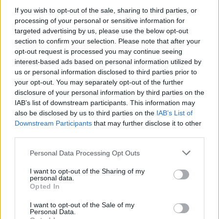
If you wish to opt-out of the sale, sharing to third parties, or
processing of your personal or sensitive information for
targeted advertising by us, please use the below opt-out
section to confirm your selection. Please note that after your
opt-out request is processed you may continue seeing
ΠΡΟΣΩΠΙΚΟΤΗΤΕΣ
interest-based ads based on personal information utilized by
us or personal information disclosed to third parties prior to
Μανουήλ Α’ Κομνηνός: Ο «ευλογημένος αυτοκράτορας της
your opt-out. You may separately opt-out of the further
Κωνσταντινούπολης» που προσπάθησε να διατηρήσει την
disclosure of your personal information by third parties on the
ισχύ του Βυζαντίου
IAB’s list of downstream participants. This information may
also be disclosed by us to third parties on the
IAB’s List of
30/11/2025 - 10:30πμ
Downstream Participants
that may further disclose it to other
third parties.
Please note that this website/app uses one or more Google
Personal Data Processing Opt Outs
services and may gather and store information including but
not limited to your visit or usage behaviour. You may click to
I want to opt-out of the Sharing of my
personal data.
grant or deny consent to Google and its third-party tags to
Opted In
use your data for below specified purposes in below Google
consent section.
I want to opt-out of the Sale of my
Personal Data.