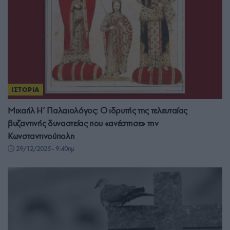
ΙΣΤΟΡΙΑ
Μιχαήλ Η’ Παλαιολόγος: Ο ιδρυτής της τελευταίας
βυζαντινής δυναστείας που «ανέστησε» την
Κωνσταντινούπολη
29/12/2025 - 9:40πμ