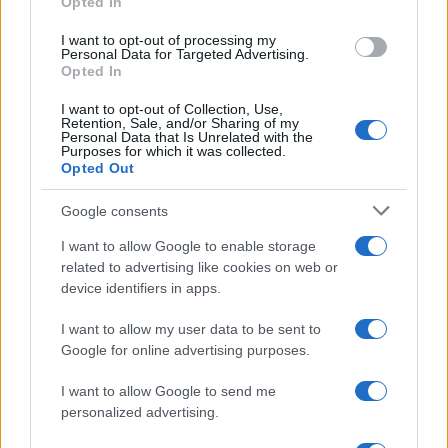
Opted In
I want to opt-out of processing my
Personal Data for Targeted Advertising.
Opted In
ΣΑΝ ΣΗΜΕΡΑ...ΣΤΟΝ ΠΟΝΤΟ ΚΑΙ ΑΛΛΟΥ
I want to opt-out of Collection, Use,
Retention, Sale, and/or Sharing of my
Personal Data that Is Unrelated with the
500 χρόνια από την Άλωση της Τραπεζούντας: Οι ιστορικές
Purposes for which it was collected.
φωτογραφίες-ντοκουμέντα
Opted Out
26/11/2025 - 9:45πμ
Google consents
I want to allow Google to enable storage
related to advertising like cookies on web or
device identifiers in apps.
I want to allow my user data to be sent to
Google for online advertising purposes.
I want to allow Google to send me
personalized advertising.