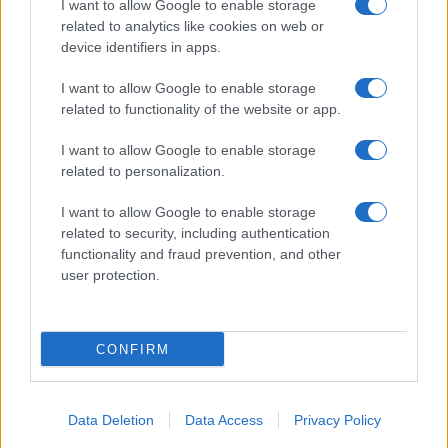
I want to allow Google to enable storage
related to analytics like cookies on web or
device identifiers in apps.
ΣΑΝ ΣΗΜΕΡΑ...ΣΤΟΝ ΠΟΝΤΟ ΚΑΙ ΑΛΛΟΥ
I want to allow Google to enable storage
15 Αυγούστου 1461, η Άλωση της Τραπεζούντας – Πώς
related to functionality of the website or app.
έπεσε το τελευταίο προπύργιο του βυζαντινού ελληνισμού
I want to allow Google to enable storage
15/08/2025 - 6:55μμ
related to personalization.
I want to allow Google to enable storage
related to security, including authentication
functionality and fraud prevention, and other
user protection.
CONFIRM
Data Deletion
Data Access
Privacy Policy