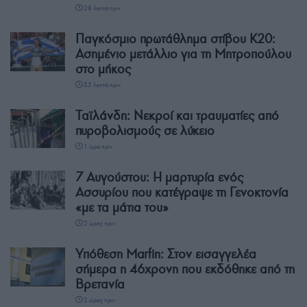
28 λεπτά πριν
Παγκόσμιο πρωτάθλημα στίβου Κ20:
Ασημένιο μετάλλιο για τη Μητροπούλου
στο μήκος
55 λεπτά πριν
Ταϊλάνδη: Νεκροί και τραυματίες από
πυροβολισμούς σε λύκειο
1 ώρα πριν
7 Αυγούστου: Η μαρτυρία ενός
Ασσυρίου που κατέγραψε τη Γενοκτονία
«με τα μάτια του»
2 ώρες πριν
Υπόθεση Marfin: Στον εισαγγελέα
σήμερα η 46χρονη που εκδόθηκε από τη
Βρετανία
2 ώρες πριν