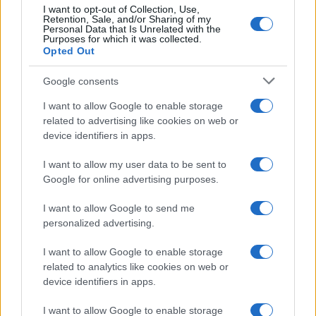
Σταυρίτας: Ο Σεπτέμβρης των μεγάλων εορτών στον Πόντο
I want to opt-out of Collection, Use,
Retention, Sale, and/or Sharing of my
1/09/2024 - 8:00πμ
Personal Data that Is Unrelated with the
Purposes for which it was collected.
Opted Out
Google consents
I want to allow Google to enable storage
related to advertising like cookies on web or
device identifiers in apps.
I want to allow my user data to be sent to
Google for online advertising purposes.
I want to allow Google to send me
personalized advertising.
ΕΚΔΗΛΩΣΕΙΣ
I want to allow Google to enable storage
related to analytics like cookies on web or
Ποντιακή βραδιά στην Άρδασσα Εορδαίας με Γιώργο
device identifiers in apps.
Ιωαννίδη και Μπάμπη Κεμανετζίδη
2/07/2024 - 11:59πμ
I want to allow Google to enable storage