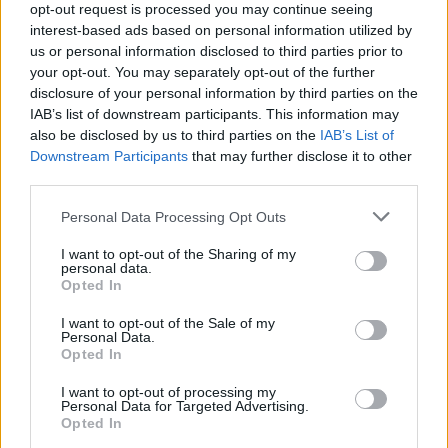
ΠΟΝΤΟΣ
opt-out request is processed you may continue seeing
interest-based ads based on personal information utilized by
Κρώμνη: Η πόλη με τους πολυμήχανους κρυπτοχριστιανούς
us or personal information disclosed to third parties prior to
και τους επιδέξιους χορευτές του Πυρρίχιου
your opt-out. You may separately opt-out of the further
disclosure of your personal information by third parties on the
17/11/2024 - 10:38πμ
IAB’s list of downstream participants. This information may
also be disclosed by us to third parties on the
IAB’s List of
Downstream Participants
that may further disclose it to other
third parties.
Please note that this website/app uses one or more Google
Personal Data Processing Opt Outs
services and may gather and store information including but
not limited to your visit or usage behaviour. You may click to
I want to opt-out of the Sharing of my
personal data.
grant or deny consent to Google and its third-party tags to
Opted In
use your data for below specified purposes in below Google
consent section.
I want to opt-out of the Sale of my
Personal Data.
Opted In
I want to opt-out of processing my
Personal Data for Targeted Advertising.
ΣΑΝ ΣΗΜΕΡΑ...ΣΤΟΝ ΠΟΝΤΟ ΚΑΙ ΑΛΛΟΥ
Opted In