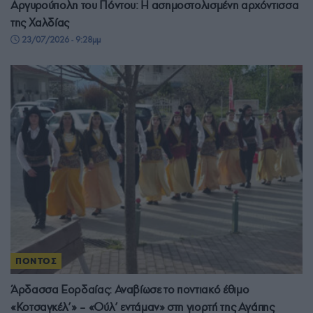
Αργυρούπολη του Πόντου: Η ασημοστολισμένη αρχόντισσα
της Χαλδίας
23/07/2026 - 9:28μμ
ΠΟΝΤΟΣ
Άρδασσα Εορδαίας: Αναβίωσε το ποντιακό έθιμο
«Κοτσαγκέλ’» – «Ούλ’ εντάμαν» στη γιορτή της Αγάπης