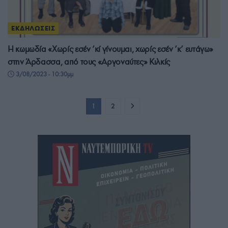
ΕΚΔΗΛΩΣΕΙΣ
Η κωμωδία «Χωρίς εσέν ’κί γίνουμαι, χωρίς εσέν ’κ’ ευτάγω»
στην Άρδασσα, από τους «Αργοναύτες» Κιλκίς
3/08/2023 - 10:30μμ
1
2