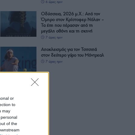
6 ώρες πριν
Οδύσσεια, 2026 μ.Χ.: Από τον
Όμηρο στον Κρίστοφερ Νόλαν –
Τα έπη που πέρασαν από τη
μεγάλη οθόνη και τη σκηνή
7 ώρες πριν
Αποκλεισμός για τον Τσιτσιπά
στον δεύτερο γύρο του Μόντρεαλ
7 ώρες πριν
sonal or
ection to
ou may
 personal
out of the
 downstream