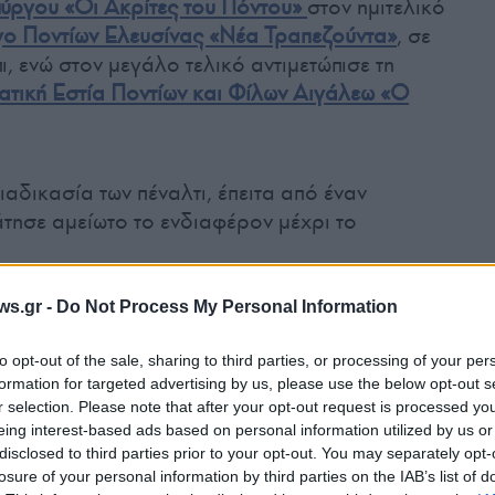
ύργου «Οι Ακρίτες του Πόντου»
στον ημιτελικό
ο Ποντίων Ελευσίνας «Νέα Τραπεζούντα»
, σε
ι, ενώ στον μεγάλο τελικό αντιμετώπισε τη
ατική Εστία Ποντίων και Φίλων Αιγάλεω «Ο
ιαδικασία των πέναλτι, έπειτα από έναν
τησε αμείωτο το ενδιαφέρον μέχρι το
ws.gr -
Do Not Process My Personal Information
to opt-out of the sale, sharing to third parties, or processing of your per
formation for targeted advertising by us, please use the below opt-out s
r selection. Please note that after your opt-out request is processed y
eing interest-based ads based on personal information utilized by us or
disclosed to third parties prior to your opt-out. You may separately opt-
losure of your personal information by third parties on the IAB’s list of