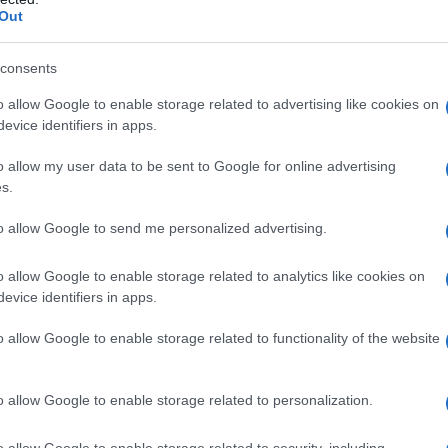
Out
ύργου συνεχάρη τόσο την
ΠΕΝ Νοτίου
πρωτοβουλία όσο και όλα τα σωματεία που
consents
τέτοιες δράσεις δυναμώνουν τους δεσμούς
ων και κρατούν ζωντανό το πνεύμα της
o allow Google to enable storage related to advertising like cookies on
evice identifiers in apps.
θλητισμό.
o allow my user data to be sent to Google for online advertising
s.
στους ποδοσφαιριστές της ομάδας, οι οποίοι –
ηκαν με
ήθος, ομαδικότητα, σεβασμό και
to allow Google to send me personalized advertising.
τας ότι, ακόμη και όταν το αποτέλεσμα κρίνεται
η είναι αυτή που μένει μετά τη λήξη του αγώνα.
o allow Google to enable storage related to analytics like cookies on
evice identifiers in apps.
o allow Google to enable storage related to functionality of the website
o allow Google to enable storage related to personalization.
Tweet
Send
o allow Google to enable storage related to security, including