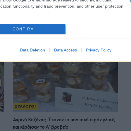
cation functionality and fraud prevention, and other user protection.
ε μας στο
Google News
CONFIRM
Data Deletion
Data Access
Privacy Policy
ΣΥΛΛΟΓΟΙ
Ακρινή Κοζάνης: Έκαναν το ποντιακό σιρόν γλυκό,
ά
και κέρδισαν το A’ βραβείο