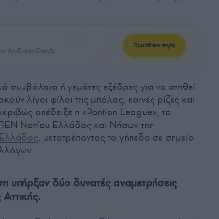
Προσθήκη πηγής
ην Αναζήτηση Google
κά συμβόλαια ή γεμάτες εξέδρες για να στηθεί
κούν λίγοι φίλοι της μπάλας, κοινές ρίζες και
 ακριβώς απέδειξε η «Pontion League», το
ΠΕΝ Νοτίου Ελλάδος και Νήσων της
 Ελλάδος
, μετατρέποντας το γήπεδο σε σημείο
υλλόγων.
άση υπήρξαν δύο δυνατές αναμετρήσεις
Αττικής.