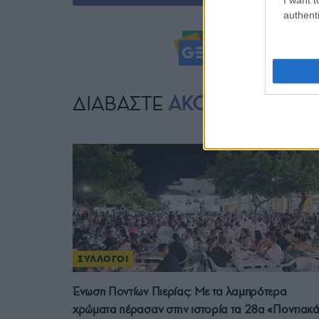
authenti
Ακολουθήστ
ΔΙΑΒΑΣΤΕ
ΑΚΟΜΗ
ΣΥΛΛΟΓΟΙ
Ένωση Ποντίων Πιερίας: Με τα λαμπρότερα
χρώματα πέρασαν στην ιστορία τα 28α «Ποντιακ