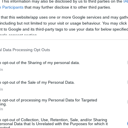
. This information may also be disclosed by us to third parties on the
IA
Participants
that may further disclose it to other third parties.
 that this website/app uses one or more Google services and may gath
including but not limited to your visit or usage behaviour. You may click 
 to Google and its third-party tags to use your data for below specifi
ogle consent section.
l Data Processing Opt Outs
o opt-out of the Sharing of my personal data.
In
o opt-out of the Sale of my Personal Data.
άτι, η διοργάνωση έδειξε πως ο ανταγωνισμός
In
ιλία. Οι παίκτες φόρεσαν διαφορετικές
to opt-out of processing my Personal Data for Targeted
την ίδια παράδοση, με το γήπεδο να γεμίζει
ing.
In
και στιγμές που θύμιζαν περισσότερο
ά σκληρή ποδοσφαιρική μάχη.
o opt-out of Collection, Use, Retention, Sale, and/or Sharing
ersonal Data that Is Unrelated with the Purposes for which it
lected.