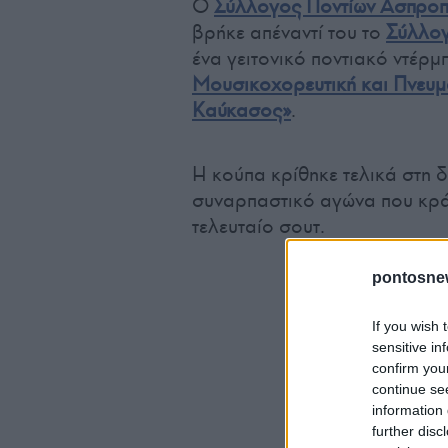
Ο
Σύλλογος Ποντίων Ασπροπ
βρήκε απέναντί του το
Σύλλογ
ένα γειτονικό ποντιακό ντέρμπ
Μουσικοχορευτική και Πνευμ
Καύκασος»
.
Η κούπα κρίθηκε τελικά στη δ
συναρπαστικό αγώνα που κρά
τελευταίο σουτ.
pontosne
If you wish 
sensitive in
confirm you
continue se
information 
further disc