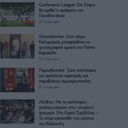
Conference League: Στη Σόφια
θα κριθεί η πρόκριση του
Παναθηναϊκού
5 ώρες πριν
Θεσσαλονίκη: Στον Δήμο
Καλαμαριάς μεταφέρθηκε το
φωτογραφικό αρχείο του Γιάννη
Κυριακίδη
5 ώρες πριν
Πυροσβεστική: Τρεις συλλήψεις
για πρόκληση πυρκαγιάς και
παραβάσεις πυροπροστασίας
6 ώρες πριν
Λέσβος: Με τις καλύτερες…
γεύσεις πέρασε στην ιστορία η
τριήμερη 39η Γιορτή Σαρδέλας –
Το σήμα κατατεθέν του κόλπου
της Καλλονής