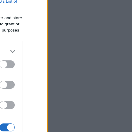
B’s List of
er and store
to grant or
ed purposes