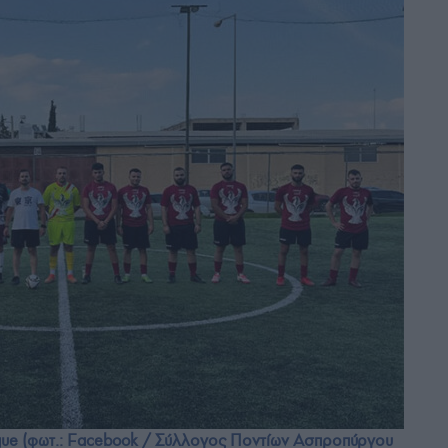
eague (φωτ.: Facebook / Σύλλογος Ποντίων Ασπροπύργου