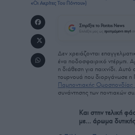
«Οι Ακρίτες Του Πόντου»)
Στηρίξτε το Pontos News
Επιλέξτε μας ως
προτιμώμενη πηγή
στ
Δεν χρειάζονται επαγγελματι
ένα ποδοσφαιρικό ντέρμπι. Αρ
η διάθεση για παιχνίδι. Αυτό
τουρνουά που διοργάνωσε η 
Παμποντιακής Ομοσπονδίας
συνάντησης των ποντιακών σ
Και στην τελική φ
με… άρωμα δυτικής 