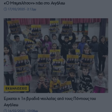
«Ο Μπιμπιλίτσον» πάει στο Αιγάλεω
17/02/2025 - 2:12μμ
ΕΚΔΗΛΩΣΕΙΣ
Έρχεται η 1η βραδιά νεολαίας από τους Πόντιους του
Αιγάλεω
16/02/2025 - 10:08μμ