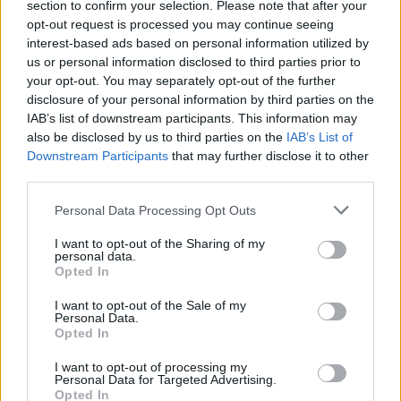
section to confirm your selection. Please note that after your
opt-out request is processed you may continue seeing
interest-based ads based on personal information utilized by
us or personal information disclosed to third parties prior to
ΣΥΛΛΟΓΟΙ
your opt-out. You may separately opt-out of the further
Γέλιο μέχρι δακρύων με την ποντιακή κωμωδία «Η
disclosure of your personal information by third parties on the
IAB’s list of downstream participants. This information may
Σαββατού»
also be disclosed by us to third parties on the
IAB’s List of
1/06/2025 - 4:40μμ
Downstream Participants
that may further disclose it to other
third parties.
Please note that this website/app uses one or more Google
Personal Data Processing Opt Outs
services and may gather and store information including but
not limited to your visit or usage behaviour. You may click to
I want to opt-out of the Sharing of my
personal data.
grant or deny consent to Google and its third-party tags to
Opted In
use your data for below specified purposes in below Google
consent section.
I want to opt-out of the Sale of my
Personal Data.
Opted In
I want to opt-out of processing my
Personal Data for Targeted Advertising.
Opted In