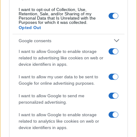
ΕΛΛΑΔΑ
I want to opt-out of Collection, Use,
Retention, Sale, and/or Sharing of my
Personal Data that Is Unrelated with the
Αιγάλεω: Με επιμνημόσυνη δέηση και κατάθεση στεφάνων
Purposes for which it was collected.
Opted Out
τιμά την Ημέρα Μνήμης της Γενοκτονίας των Ποντίων ο
«Καύκασος»
Google consents
15/05/2025 - 6:09μμ
I want to allow Google to enable storage
related to advertising like cookies on web or
device identifiers in apps.
I want to allow my user data to be sent to
Google for online advertising purposes.
I want to allow Google to send me
personalized advertising.
I want to allow Google to enable storage
related to analytics like cookies on web or
device identifiers in apps.