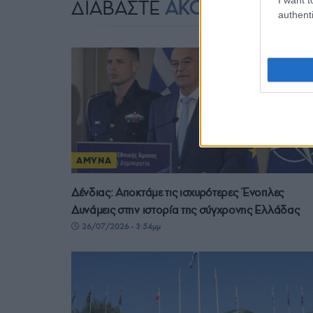
ΔΙΑΒΑΣΤΕ
ΑΚΟΜΗ
authenti
ΑΜΥΝΑ
Δένδιας: Αποκτάμε τις ισχυρότερες Ένοπλες
Δυνάμεις στην ιστορία της σύγχρονης Ελλάδας
26/07/2026 - 3:54μμ