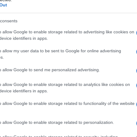
Out
λεί τον Ντόναλντ Τραμπ να παραμείνει πιστός
έρνησή του το 2019, προειδοποιώντας ότι
consents
ση θα έστελνε ένα εντελώς λανθασμένο μήνυμα
o allow Google to enable storage related to advertising like cookies on
ογάν όσο και προς τους στρατηγικούς
evice identifiers in apps.
ιτειών στην Ευρώπη και τη Μέση Ανατολή.
o allow my user data to be sent to Google for online advertising
s.
to allow Google to send me personalized advertising.
o allow Google to enable storage related to analytics like cookies on
evice identifiers in apps.
Tweet
Send
o allow Google to enable storage related to functionality of the website
ε μας στο
Google News
o allow Google to enable storage related to personalization.
o allow Google to enable storage related to security, including