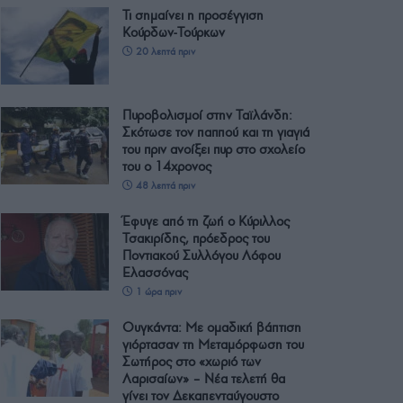
Τι σημαίνει η προσέγγιση
Κούρδων-Τούρκων
20 λεπτά πριν
Πυροβολισμοί στην Ταϊλάνδη:
Σκότωσε τον παππού και τη γιαγιά
του πριν ανοίξει πυρ στο σχολείο
του ο 14χρονος
48 λεπτά πριν
Έφυγε από τη ζωή ο Κύριλλος
Τσακιρίδης, πρόεδρος του
Ποντιακού Συλλόγου Λόφου
Ελασσόνας
1 ώρα πριν
Ουγκάντα: Με ομαδική βάπτιση
γιόρτασαν τη Μεταμόρφωση του
Σωτήρος στο «χωριό των
Λαρισαίων» – Νέα τελετή θα
γίνει τον Δεκαπενταύγουστο