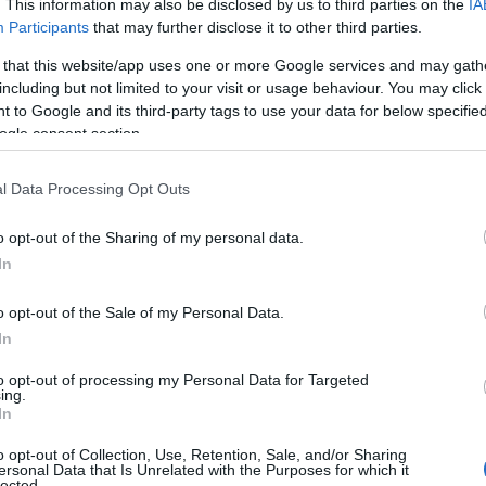
. This information may also be disclosed by us to third parties on the
IA
υστήματος
S-400
. Παράλληλα, επικαλείται το
Participants
that may further disclose it to other third parties.
κε από το Κογκρέσο στον αμυντικό
 οποίο απαγορεύει ρητά τη μεταφορά των
 that this website/app uses one or more Google services and may gath
including but not limited to your visit or usage behaviour. You may click 
η Άγκυρα διατηρεί στην κατοχή της το ρωσικό
 to Google and its third-party tags to use your data for below specifi
ogle consent section.
l Data Processing Opt Outs
ουλευτής συνδέει το ζήτημα με την ευρύτερη
ς Τουρκίας στην Ανατολική Μεσόγειο και τη
o opt-out of the Sharing of my personal data.
 του κάνει ειδική αναφορά στη συνεχιζόμενη
In
ιας
Κύπρου
, στις ενέργειες της Τουρκίας έναντι
 έντονη ρητορική της Άγκυρας κατά του
o opt-out of the Sale of my Personal Data.
In
to opt-out of processing my Personal Data for Targeted
ing.
 ότι η Τουρκία αποτελεί μέλος του
In
 υπογραμμίζει ότι υπό τις παρούσες
o opt-out of Collection, Use, Retention, Sale, and/or Sharing
ί να θεωρηθεί αξιόπιστος εταίρος.
ersonal Data that Is Unrelated with the Purposes for which it
lected.