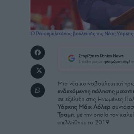
Ο Ρεπουμπλικάνος βουλευτής της Νέας Υόρκης 
Στηρίξτε το Pontos News
Επιλέξτε μας ως
προτιμώμενη πηγή
στ
Μια νέα κοινοβουλευτική πρ
ενδεχόμενης πώλησης μαχητ
σε εξέλιξη στις Ηνωμένες Πολ
Υόρκης Μάικ Λόλερ
συντάσσε
Τραμπ
, με την οποία τον καλ
επιβλήθηκε το 2019.