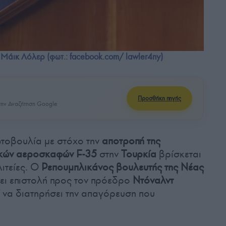
Μάικ Λόλερ (φωτ.: facebook.com/ lawler4ny)
Προσθήκη πηγής
ην Αναζήτηση Google
ωτοβουλία με στόχο την
αποτροπή της
ικών αεροσκαφών F-35
στην
Τουρκία
βρίσκεται
ιτείες. Ο
Ρεπουμπλικάνος βουλευτής της Νέας
ι επιστολή προς τον πρόεδρο
Ντόναλντ
εί να διατηρήσει την απαγόρευση που