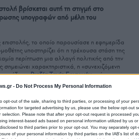
στολή βρίσκεται αυτή τη στιγμή στο
τρωσης υπογραφών από μέλη του
 επιστολής, το οποίο παρουσίασε η εφημερίδα
ομοθέτης υποστηρίζει ότι η τρέχουσα στάση της
καμία περίπτωση μια αλλαγή πολιτικής από την
 σημειώνει χαρακτηριστικά, η «συνεχιζόμενη
ου προέδρου
Ρετζέπ Ταγίπ Ερντογάν
απέναντι σε
σε συνδυασμό με τις αμυντικές συνεργασίες
ws.gr -
Do Not Process My Personal Information
ης Ουάσιγκτον, καθιστούν μια τέτοια αμυντική
ρικανικό εθνικό συμφέρον.
to opt-out of the sale, sharing to third parties, or processing of your per
formation for targeted advertising by us, please use the below opt-out s
r selection. Please note that after your opt-out request is processed y
στον πρόεδρο
Τραμπ
ότι η δική του πρώτη
eing interest-based ads based on personal information utilized by us or
λαβε την απόφαση να απομακρύνει την
Τουρκία
disclosed to third parties prior to your opt-out. You may separately opt-
ς των
F-35
, ως απάντηση για την απόκτηση του
losure of your personal information by third parties on the IAB’s list of