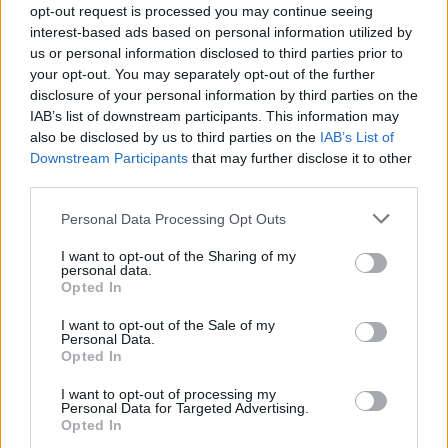
ΣΥΛΛΟΓΟΙ
opt-out request is processed you may continue seeing
interest-based ads based on personal information utilized by
«Δύο Θάλασσες, Μια Μνήμη»: Ο Πόντος και η
us or personal information disclosed to third parties prior to
Μικρά Ασία αντάμωσαν στο Λαύριο
your opt-out. You may separately opt-out of the further
disclosure of your personal information by third parties on the
22/07/2026 - 1:41μμ
IAB’s list of downstream participants. This information may
also be disclosed by us to third parties on the
IAB’s List of
Downstream Participants
that may further disclose it to other
third parties.
Please note that this website/app uses one or more Google
Personal Data Processing Opt Outs
services and may gather and store information including but
not limited to your visit or usage behaviour. You may click to
I want to opt-out of the Sharing of my
personal data.
grant or deny consent to Google and its third-party tags to
Opted In
use your data for below specified purposes in below Google
consent section.
I want to opt-out of the Sale of my
Personal Data.
Opted In
ΣΥΛΛΟΓΟΙ
I want to opt-out of processing my
Χωρύγι: Οι φετινές εκδηλώσεις του Προφήτη Ηλία
Personal Data for Targeted Advertising.
Opted In
είχαν ευχάριστες εκπλήξεις, και ένα τρικούβερτο