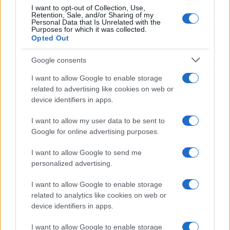
ποντιακό γλέντι σε δύο επεισόδια
I want to opt-out of Collection, Use,
Retention, Sale, and/or Sharing of my
21/07/2026 - 10:44μμ
Personal Data that Is Unrelated with the
Purposes for which it was collected.
Opted Out
Google consents
I want to allow Google to enable storage
related to advertising like cookies on web or
device identifiers in apps.
I want to allow my user data to be sent to
Google for online advertising purposes.
I want to allow Google to send me
ΣΥΛΛΟΓΟΙ
personalized advertising.
Νέα Φιλαδέλφεια: Εντυπωσίασε ο Σύλλογος
I want to allow Google to enable storage
Ποντίων «Δημήτριος Υψηλάντης» στο Φεστιβάλ
related to analytics like cookies on web or
Παραδοσιακών Χορών στο Καπανδρίτι
device identifiers in apps.
20/07/2026 - 10:48μμ
I want to allow Google to enable storage