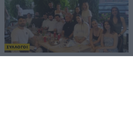
ΣΥΛΛΟΓΟΙ
Οι «Υψηλάντηδες» του Βερολίνου συνάντησαν την
Εύξεινο Λέσχη Θεσσαλονίκης: Διαδρομές και
δράσεις που δυναμώνουν την κοινή ρίζα
8/07/2026 - 10:48μμ