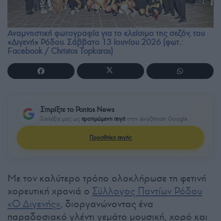
Αναμνηστική φωτογραφία για το κλείσιμο της σεζόν, του
«Διγενή» Ρόδου. Σάββατο 13 Ιουνίου 2026 (φωτ.:
Facebook / Christos Topkaras)
Στηρίξτε το Pontos News
Επιλέξτε μας ως
προτιμώμενη πηγή
στην Αναζήτηση Google
Προσθήκη πηγής
Με τον καλύτερο τρόπο ολοκλήρωσε τη φετινή
χορευτική χρονιά ο
Σύλλογος Ποντίων Ρόδου
«Ο Διγενής»
, διοργανώνοντας ένα
παραδοσιακό γλέντι γεμάτο μουσική, χορό και