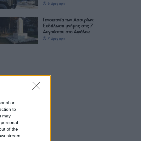
6 ώρες πριν
Γενοκτονία των Ασσυρίων:
Εκδήλωση μνήμης στις 7
Αυγούστου στο Αιγάλεω
7 ώρες πριν
sonal or
ection to
ou may
 personal
out of the
 downstream