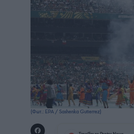
(Φωτ.: EPA / Sashenka Gutierrez)
Στηρίξτε το Pontos News