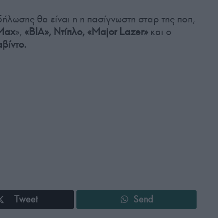
δήλωσης θα είναι η η πασίγνωστη σταρ της ποπ,
Max
»,
«BIA», Ντίπλο, «Major Lazer»
και ο
βίντο.
Tweet
Send