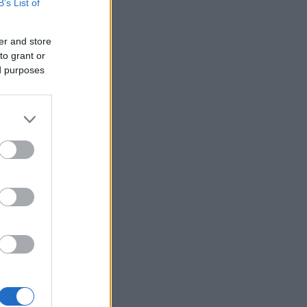
B’s List of
er and store
to grant or
ed purposes