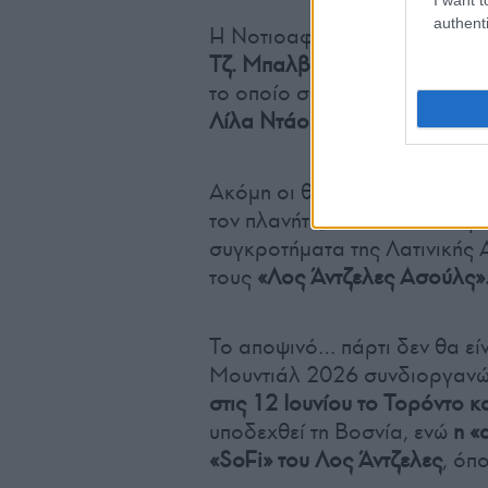
authenti
Η Νοτιοαφρικανή τραγουδο
Τζ. Μπαλβίν
ήταν άλλα δύο ά
το οποίο συμπλήρωσαν οι Με
Λίλα Ντάουνς
και
Μπελίντα,
κ
Ακόμη οι θεατές στο «Αζτέκα
τον πλανήτη, είχαν την ευκα
συγκροτήματα της Λατινικής 
τους
«Λος
Άντζελες Ασούλς»
Το αποψινό… πάρτι δεν θα είν
Μουντιάλ 2026 συνδιοργανών
στις 12 Ιουνίου το Τορόντο κ
υποδεχθεί τη Βοσνία, ενώ
η «
«SoFi» του Λος Άντζελες
, όπ