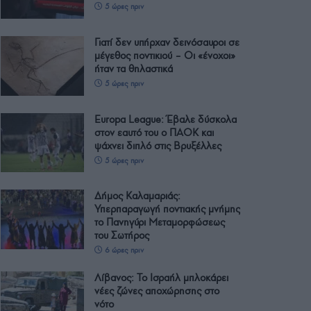
5 ώρες πριν
Γιατί δεν υπήρχαν δεινόσαυροι σε
μέγεθος ποντικιού – Οι «ένοχοι»
ήταν τα θηλαστικά
5 ώρες πριν
Europa League: Έβαλε δύσκολα
στον εαυτό του ο ΠΑΟΚ και
ψάχνει διπλό στις Βρυξέλλες
5 ώρες πριν
Δήμος Καλαμαριάς:
Υπερπαραγωγή ποντιακής μνήμης
το Πανηγύρι Μεταμορφώσεως
του Σωτήρος
6 ώρες πριν
Λίβανος: Το Ισραήλ μπλοκάρει
νέες ζώνες αποχώρησης στο
νότο