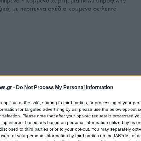
υπημένο ή κομμένο χαρτί), μια πολύ δημοφιλής
ικό, με περίτεχνα σχέδια κομμένα σε λεπτά
ws.gr -
Do Not Process My Personal Information
to opt-out of the sale, sharing to third parties, or processing of your per
formation for targeted advertising by us, please use the below opt-out s
r selection. Please note that after your opt-out request is processed y
eing interest-based ads based on personal information utilized by us or
disclosed to third parties prior to your opt-out. You may separately opt-
losure of your personal information by third parties on the IAB’s list of