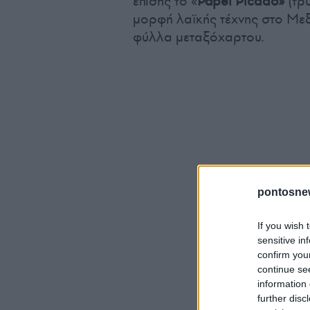
επίσης το «
Papel Picado»
(τρ
μορφή λαϊκής τέχνης στο Μεξ
φύλλα μεταξόχαρτου.
pontosne
If you wish 
sensitive in
confirm you
continue se
information 
further disc