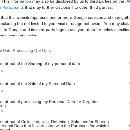
. This information may also be disclosed by us to third parties on the
IA
Participants
that may further disclose it to other third parties.
 that this website/app uses one or more Google services and may gath
including but not limited to your visit or usage behaviour. You may click 
 to Google and its third-party tags to use your data for below specifi
ogle consent section.
υριαρχεί στη σκηνή
και μια σειρά από διεθνείς
τον δικό τους τόνο στη βραδιά, το
l Data Processing Opt Outs
υσική, τον πολιτισμό και το θέαμα σε ένα
της μεγαλύτερης διοργάνωσης του πλανήτη σε
o opt-out of the Sharing of my personal data.
In
o opt-out of the Sale of my Personal Data.
ς ήταν η τέσσερις φορές βραβευμένη με
In
α» της ποπ στη Λατινική Αμερική ερμήνευσε
to opt-out of processing my Personal Data for Targeted
i
, το επίσημο τραγούδι του τουρνουά, μαζί με
ing.
In
ούρνα Μπόι.
o opt-out of Collection, Use, Retention, Sale, and/or Sharing
ersonal Data that Is Unrelated with the Purposes for which it
lected.