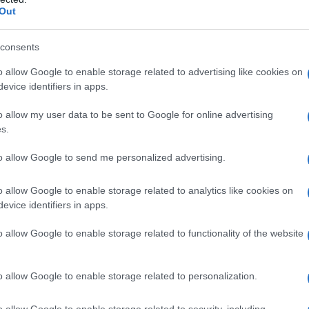
Out
πολυσχιδή προσφορά του Νεόφυτου Ιορδανίδη
consents
 τη χορωδιακή δημιουργία. Η Αναστασία
ς «Ο Νεόφυτος Ιορδανίδης γράφει,
o allow Google to enable storage related to advertising like cookies on
 είναι πολυτάλαντος. Η διαφορά με πολλούς
evice identifiers in apps.
αι ότι προσέφερε στο χωριό μας ό,τι ταλέντο
o allow my user data to be sent to Google for online advertising
τικά την έμπνευση και την τέχνη του στην
s.
χερα».
to allow Google to send me personalized advertising.
o allow Google to enable storage related to analytics like cookies on
evice identifiers in apps.
o allow Google to enable storage related to functionality of the website
o allow Google to enable storage related to personalization.
o allow Google to enable storage related to security, including