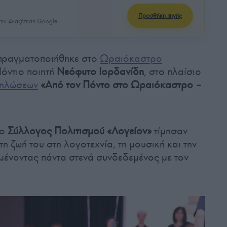
Προσθήκη πηγής
ην Αναζήτηση Google
 πραγματοποιήθηκε στο
Ωραιόκαστρο
όντιο ποιητή
Νεόφυτο Ιορδανίδη
, στο πλαίσιο
δηλώσεων
«Από τον Πόντο στο Ωραιόκαστρο –
 ο
Σύλλογος Πολιτισμού «Λογείον»
τίμησαν
 ζωή του στη λογοτεχνία, τη μουσική και την
αμένοντας πάντα στενά συνδεδεμένος με τον