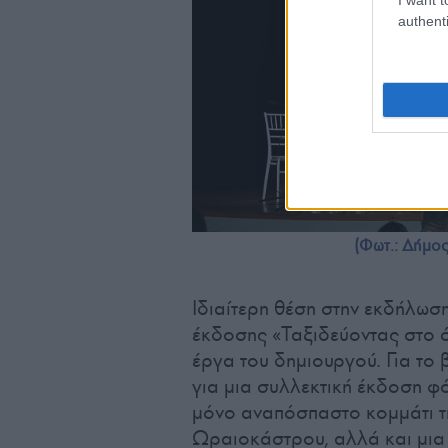
authenti
(Φωτ.: Δήμο
Ιδιαίτερη θέση στην εκδήλωση
έκδοσης «Ταξιδεύοντας στο ό
έργα του δημιουργού. Για το 
για μια συλλεκτική έκδοση φ
μόνο αναπόσπαστο κομμάτι τη
Ωραιοκάστρου, αλλά και μια 