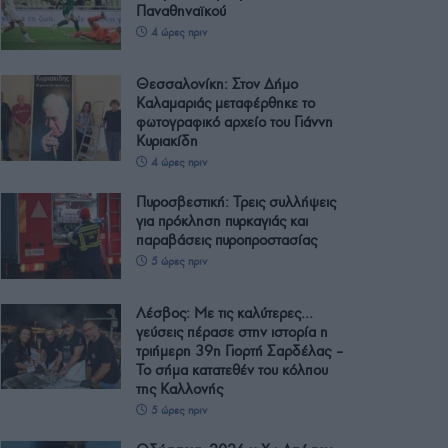
Παναθηναϊκού
4 ώρες πριν
Θεσσαλονίκη: Στον Δήμο
Καλαμαριάς μεταφέρθηκε το
φωτογραφικό αρχείο του Γιάννη
Κυριακίδη
4 ώρες πριν
Πυροσβεστική: Τρεις συλλήψεις
για πρόκληση πυρκαγιάς και
παραβάσεις πυροπροστασίας
5 ώρες πριν
Λέσβος: Με τις καλύτερες…
γεύσεις πέρασε στην ιστορία η
τριήμερη 39η Γιορτή Σαρδέλας –
Το σήμα κατατεθέν του κόλπου
της Καλλονής
5 ώρες πριν