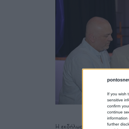
pontosne
If you wish 
sensitive in
confirm you
(Φωτ.: Δήμο
continue se
information 
further disc
Η εκδήλωση φιλοξενήθηκε στ