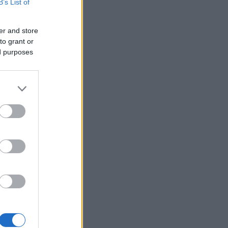
B’s List of
er and store
to grant or
ed purposes