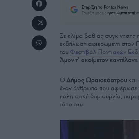
Στηρίξτε το Pontos News
Επιλέξτε μας ως
προτιμώμενη πηγή
στ
Σε κλίμα βαθιάς συγκίνησης
εκδήλωση αφιερωμένη στον Π
του
Φεστιβάλ Ποντιακών Εκ
Άμον τ’ ακοίμετον καντήλαν»
.
Ο
Δήμος Ωραιοκάστρου
και
έναν άνθρωπο που αφιέρωσε τη
πολιτιστική δημιουργία, παρ
τόπο του.