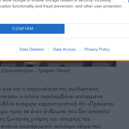
cation functionality and fraud prevention, and other user protection.
CONFIRM
Data Deletion
Data Access
Privacy Policy
ς Ωραιοκάστρου – Γραφείο Τύπου)
 είχε και η παρουσίαση της συλλεκτικής
νειρο», η οποία περιλαμβάνει επιλεγμένα
βιβλίο ανέφερε χαρακτηριστικά ότι «Πρόκειται
όρο τιμής σε έναν άνθρωπο που δεν αποτελεί
ς ζωντανής μνήμης και ιστορίας του
σπάνια ακατέργαστη πολύτιμη πέτρα του