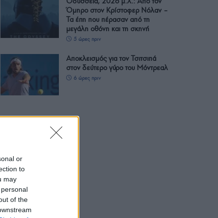
Οδύσσεια, 2026 μ.Χ.: Από τον
Όμηρο στον Κρίστοφερ Νόλαν –
Τα έπη που πέρασαν από τη
μεγάλη οθόνη και τη σκηνή
5 ώρες πριν
Αποκλεισμός για τον Τσιτσιπά
στον δεύτερο γύρο του Μόντρεαλ
6 ώρες πριν
sonal or
ection to
ou may
 personal
out of the
 downstream