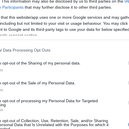
. This information may also be disclosed by us to third parties on the
IA
Μελάς» στο Παλαιόκαστρο και ανέδειξε την
Participants
that may further disclose it to other third parties.
ουργού, ο οποίος έχει αφήσει το δικό του
 that this website/app uses one or more Google services and may gath
ι πολιτιστικά δρώμενα της περιοχής.
including but not limited to your visit or usage behaviour. You may click 
 to Google and its third-party tags to use your data for below specifi
ogle consent section.
, η πρόεδρος του Συλλόγου Πολιτισμού
ογλάνη
, αναφέρθηκε στην προσωπικότητα και
l Data Processing Opt Outs
, υπογραμμίζοντας τη βαθιά σχέση του με το
ές του ρίζες. Όπως σημείωσε, «Τιμούμε έναν
o opt-out of the Sharing of my personal data.
ε και συνεχίζει να ζει στο Ωραιόκαστρο όλα
In
o opt-out of the Sale of my Personal Data.
In
ιητική του ματιά, τόνισε πως «Ο ποιητής βλέπει
 όλοι εμείς, αντιμετωπίζει τις ίδιες
to opt-out of processing my Personal Data for Targeted
ing.
 και εκφράζει τόσες σκέψεις και συναισθήματα,
In
επισημαίνοντας ότι η τέχνη του γεννήθηκε μέσα
o opt-out of Collection, Use, Retention, Sale, and/or Sharing
λης εποχής.
ersonal Data that Is Unrelated with the Purposes for which it
lected.