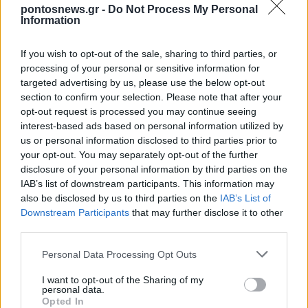
ωράριο λειτουργίας σήμερα και αύριο
pontosnews.gr -
Do Not Process My Personal
6/08/2026 - 5:09μμ
Information
If you wish to opt-out of the sale, sharing to third parties, or
processing of your personal or sensitive information for
targeted advertising by us, please use the below opt-out
section to confirm your selection. Please note that after your
opt-out request is processed you may continue seeing
interest-based ads based on personal information utilized by
us or personal information disclosed to third parties prior to
your opt-out. You may separately opt-out of the further
disclosure of your personal information by third parties on the
IAB’s list of downstream participants. This information may
ΕΛΛΑΔΑ
also be disclosed by us to third parties on the
IAB’s List of
Downstream Participants
that may further disclose it to other
Καστοριά: Έκτακτα μέτρα μετά τον εντοπισμό
third parties.
ευλογιάς των προβάτων στον Γέρμα
Please note that this website/app uses one or more Google
Personal Data Processing Opt Outs
6/08/2026 - 3:33μμ
services and may gather and store information including but
not limited to your visit or usage behaviour. You may click to
I want to opt-out of the Sharing of my
personal data.
grant or deny consent to Google and its third-party tags to
Opted In