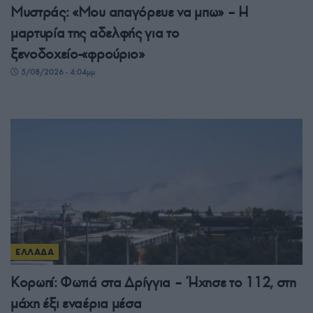
Μυστράς: «Μου απαγόρευε να μπω» – Η
μαρτυρία της αδελφής για το
ξενοδοχείο-«φρούριο»
5/08/2026 - 4:04μμ
ΕΛΛΑΔΑ
Κορωπί: Φωτιά στα Δρίγγια – Ήχησε το 112, στη
μάχη έξι εναέρια μέσα