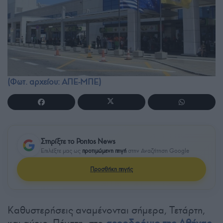
(Φωτ. αρχείου: ΑΠΕ-ΜΠΕ)
Στηρίξτε το Pontos News
Επιλέξτε μας ως
προτιμώμενη πηγή
στην Αναζήτηση Google
Προσθήκη πηγής
Καθυστερήσεις αναμένονται σήμερα, Τετάρτη,