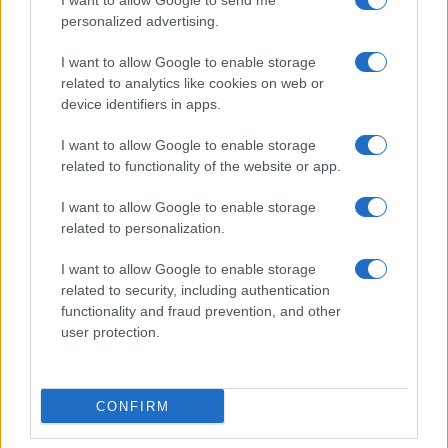
I want to allow Google to send me
personalized advertising.
I want to allow Google to enable storage
related to analytics like cookies on web or
device identifiers in apps.
ΕΛΛΑΔΑ
I want to allow Google to enable storage
related to functionality of the website or app.
Ιός Δυτικού Νείλου: 65 κρούσματα έως σήμερα
στην Ελλάδα – Έξι θάνατοι και 23 νέα
I want to allow Google to enable storage
related to personalization.
περιστατικά
6/08/2026 - 9:54πμ
I want to allow Google to enable storage
related to security, including authentication
functionality and fraud prevention, and other
user protection.
CONFIRM