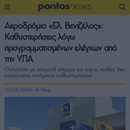
Αεροδρόμιο «Ελ. Βενιζέλος»:
Καθυστερήσεις λόγω
προγραμματισμένων ελέγχων από
την ΥΠΑ
Οπλιστείτε με υπομονή σήμερα και αύριο, καθώς δεν
αποκλείεται «ντόμινο» καθυστερήσεων
10/06/2026 - 8:58πμ