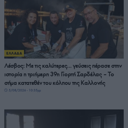
ΕΛΛΑΔΑ
Λέσβος: Με τις καλύτερες… γεύσεις πέρασε στην
ιστορία η τριήμερη 39η Γιορτή Σαρδέλας – Το
σήμα κατατεθέν του κόλπου της Καλλονής
5/08/2026 - 10:35μμ