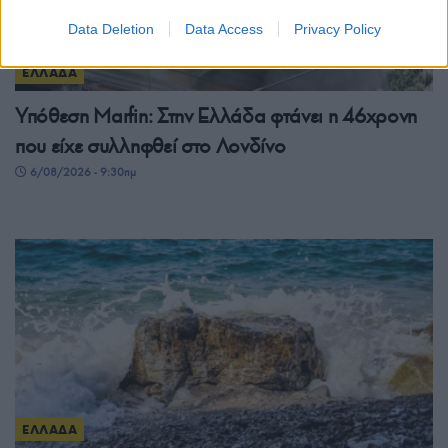
Data Deletion
Data Access
Privacy Policy
ΕΛΛΑΔΑ
Υπόθεση Μarfin: Στην Ελλάδα φτάνει η 46χρονη
που είχε συλληφθεί στο Λονδίνο
6/08/2026 - 9:30πμ
ΕΛΛΑΔΑ