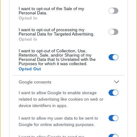
use your data for below specified purposes in below Google
consent section.
I want to opt-out of the Sale of my
Personal Data.
Opted In
I want to opt-out of processing my
Personal Data for Targeted Advertising.
Opted In
I want to opt-out of Collection, Use,
Retention, Sale, and/or Sharing of my
Personal Data that Is Unrelated with the
ΕΛΛΑΔΑ
Purposes for which it was collected.
Opted Out
Προφυλακιστέος ο 26χρονος Αφγανός που
κατηγορείται για τον φόνο της 38χρονης
Google consents
Βρετανίδας στην Κυψέλη
I want to allow Google to enable storage
related to advertising like cookies on web or
6/08/2026 - 3:08μμ
device identifiers in apps.
I want to allow my user data to be sent to
Google for online advertising purposes.