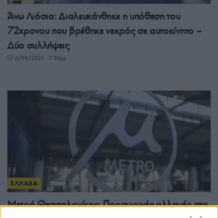
Άνω Λιόσια: Διαλευκάνθηκε η υπόθεση του
72χρονου που βρέθηκε νεκρός σε αυτοκίνητο –
Δύο συλλήψεις
6/08/2026 - 7:30μμ
ΕΛΛΑΔΑ
Μετρό Θεσσαλονίκης: Προσωρινές αλλαγές στο