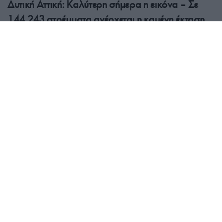
Δυτική Αττική: Καλύτερη σήμερα η εικόνα – Σε
144.243 στρέμματα ανέρχεται η καμένη έκταση
σε Αττικοβοιωτία
5/08/2026 - 8:34πμ
ΕΛΛΑΔΑ
Καιρός: Χωρίς εκπλήξεις και σήμερα – Μέχρι
38°C η θερμοκρασία, έως 7 μποφόρ οι άνεμοι