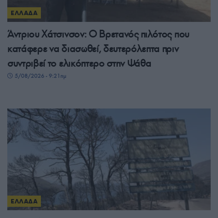
ΕΛΛΑΔΑ
Άντριου Χάτσινσον: Ο Βρετανός πιλότος που
κατάφερε να διασωθεί, δευτερόλεπτα πριν
συντριβεί το ελικόπτερο στην Ψάθα
5/08/2026 - 9:21πμ
ΕΛΛΑΔΑ