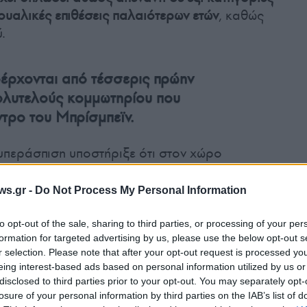
υαλικές επιθέσεις παλαιότερων ετών
, καθώς
.
οέρχονται από τέσσερις πρώην
ολυτελούς κομμωτηρίου που
τρο του Μπρίσμπεϊν.
 υπεράσπιση υποστήριξε ότι στον χώρο
ιαίτερα χαλαρό και έντονα προσωπικό κλίμα,
κής οικειότητας και χιούμορ που, σύμφωνα με
ws.gr -
Do Not Process My Personal Information
λούσαν μέρος της καθημερινότητας του
to opt-out of the sale, sharing to third parties, or processing of your per
formation for targeted advertising by us, please use the below opt-out s
r selection. Please note that after your opt-out request is processed y
γγελία παρουσίασε καταθέσεις γυναικών που
eing interest-based ads based on personal information utilized by us or
disclosed to third parties prior to your opt-out. You may separately opt-
ατικά, υποστηρίζοντας ότι ο κατηγορούμενος
losure of your personal information by third parties on the IAB’s list of
σωματικές επαφές κατά τη διάρκεια της