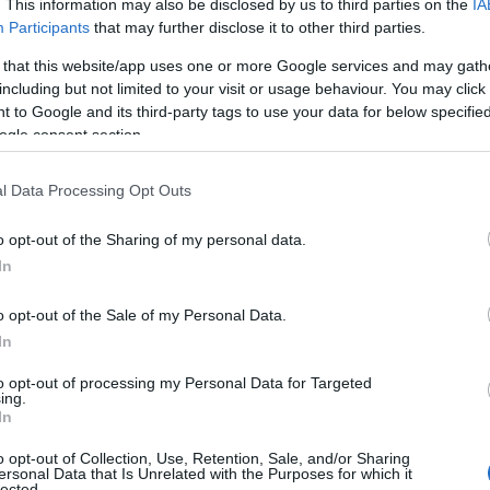
. This information may also be disclosed by us to third parties on the
IA
 αμφισβήτησε την αξιοπιστία μέρους των
Participants
that may further disclose it to other third parties.
για αντικρουόμενες εκδοχές και προσπάθεια
 that this website/app uses one or more Google services and may gath
.
including but not limited to your visit or usage behaviour. You may click 
 to Google and its third-party tags to use your data for below specifi
ogle consent section.
ίσης ότι οι καταγγελίες επηρέασαν τις
τον συνέταιρό του και συνιδιοκτήτη της
l Data Processing Opt Outs
οβαρή ρήξη μεταξύ τους.
o opt-out of the Sharing of my personal data.
In
 και αναμένεται να επανέλθει στη Δικαιοσύνη
 οριστεί νέα δικάσιμος.
o opt-out of the Sale of my Personal Data.
In
k Herald.
to opt-out of processing my Personal Data for Targeted
ing.
In
o opt-out of Collection, Use, Retention, Sale, and/or Sharing
ersonal Data that Is Unrelated with the Purposes for which it
lected.