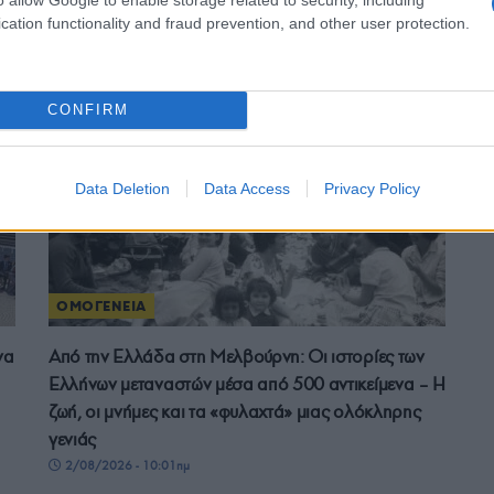
Ρωσία: Οι Έλληνες του Γκελεντζίκ τίμησαν τα 190
cation functionality and fraud prevention, and other user protection.
ε
χρόνια της Καμπαρντίνκα
4/08/2026 - 12:57μμ
CONFIRM
Data Deletion
Data Access
Privacy Policy
ΟΜΟΓΕΝΕΙΑ
να
Από την Ελλάδα στη Μελβούρνη: Οι ιστορίες των
Ελλήνων μεταναστών μέσα από 500 αντικείμενα – Η
ζωή, οι μνήμες και τα «φυλαχτά» μιας ολόκληρης
γενιάς
2/08/2026 - 10:01πμ