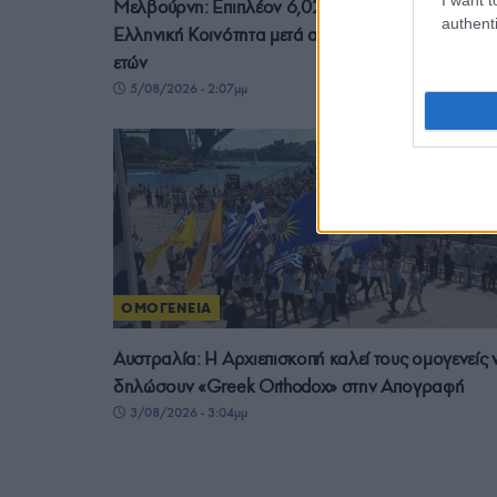
Μελβούρνη: Επιπλέον 6,02 εκατ. δολάρια στην
authenti
Ελληνική Κοινότητα μετά από δικαστική μάχη πέντ
ετών
5/08/2026 - 2:07μμ
ΟΜΟΓΕΝΕΙΑ
Αυστραλία: Η Αρχιεπισκοπή καλεί τους ομογενείς 
δηλώσουν «Greek Orthodox» στην Απογραφή
3/08/2026 - 3:04μμ