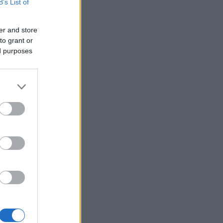
B’s List of
er and store
to grant or
ed purposes