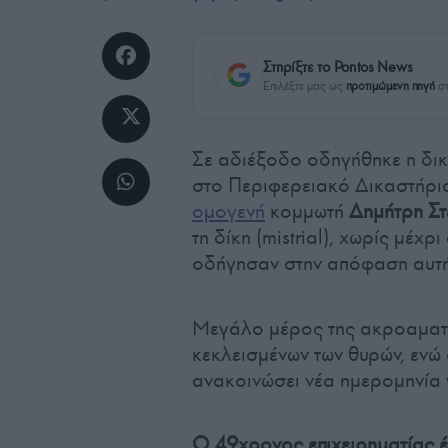
Στηρίξτε το Pontos News
Επιλέξτε μας ως
προτιμώμενη πηγή
στ
Σε αδιέξοδο οδηγήθηκε η δικ
στο Περιφερειακό Δικαστήρι
ομογενή
κομμωτή
Δημήτρη Στ
τη δίκη (mistrial), χωρίς μέχ
οδήγησαν στην απόφαση αυτή
Μεγάλο μέρος της ακροαματι
κεκλεισμένων των θυρών, ενώ
ανακοινώσει νέα ημερομηνία 
Ο 49χρονος επιχειρηματίας έ