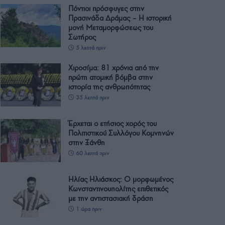
Πόντιοι πρόσφυγες στην
Πρασινάδα Δράμας – Η ιστορική
μονή Μεταμορφώσεως του
Σωτήρος
5 λεπτά πριν
Χιροσίμα: 81 χρόνια από την
πρώτη ατομική βόμβα στην
ιστορία της ανθρωπότητας
35 λεπτά πριν
Έρχεται ο ετήσιος χορός του
Πολιτιστικού Συλλόγου Κομνηνών
στην Ξάνθη
60 λεπτά πριν
Ηλίας Ηλιάσκος: Ο μορφωμένος
Κωνσταντινουπολίτης επιθετικός
με την αντιστασιακή δράση
1 ώρα πριν