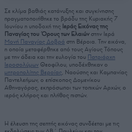
Σε κλίμα βαθιάς κατάνυξης και συγκίνησης
πραγματοποιήθηκε το βράδυ της Κυριακής 7
Ιουνίου η υποδοχή της
Ιεράς Εικόνας της
Παναγίας του Όρους των Ελαιών
στην Ιερά
Μονή Παναγίας Δοβρά
στη Βέροια. Την εικόνα,
η οποία μεταφέρθηκε από τους Αγίους Τόπους
με την άδεια και την ευλογία του
Πατριάρχη
Ιεροσολύμων
Θεοφίλου, υποδέχθηκαν ο
μητροπολίτης Βεροίας
, Ναούσης και Καμπανίας
Παντελεήμων, ο επίσκοπος Δομενίκου
Αθηναγόρας, εκπρόσωποι των τοπικών Αρχών, ο
ιερός κλήρος και πλήθος πιστών.
Η έλευση της σεπτής εικόνας συνδέεται με τις
εκδηλώσεις των ΛΒ΄ Παυλείων και τον