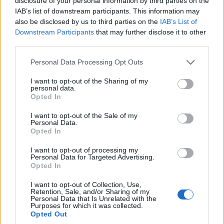
disclosure of your personal information by third parties on the
IAB’s list of downstream participants. This information may
also be disclosed by us to third parties on the
IAB’s List of
Downstream Participants
that may further disclose it to other
third parties.
Please note that this website/app uses one or more Google
Personal Data Processing Opt Outs
services and may gather and store information including but
ΠΙΣΤΗ
not limited to your visit or usage behaviour. You may click to
I want to opt-out of the Sharing of my
personal data.
Παναγία Σουμελά: Το πρόγραμμα των
grant or deny consent to Google and its third-party tags to
Opted In
use your data for below specified purposes in below Google
Ακολουθιών έως τον Δεκαπενταύγουστο
consent section.
I want to opt-out of the Sale of my
12/07/2026 - 12:29μμ
Personal Data.
Opted In
I want to opt-out of processing my
Personal Data for Targeted Advertising.
Opted In
I want to opt-out of Collection, Use,
Retention, Sale, and/or Sharing of my
Personal Data that Is Unrelated with the
Purposes for which it was collected.
Opted Out