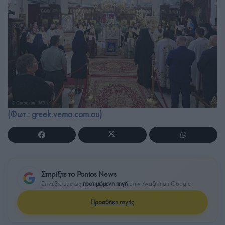
(Φωτ.: greek.vema.com.au)
Στηρίξτε το Pontos News
Επιλέξτε μας ως
προτιμώμενη πηγή
στην Αναζήτηση Google
Προσθήκη πηγής