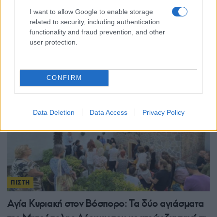
I want to allow Google to enable storage
Παναγία Σουμελά: Ο μητροπολίτης Νεαπόλεως
related to security, including authentication
Βαρνάβας θα προεξάρχει της λειτουργίας στα
functionality and fraud prevention, and other
user protection.
Εννιάμερα
8/07/2026 - 3:59μμ
CONFIRM
Data Deletion
Data Access
Privacy Policy
ΠΙΣΤΗ
Αγία Κυριακή στον Βόσπορο: Τα δύο αγιάσματα