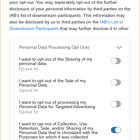
your opt-out. You may separately opt-out of the further
8/08/2026 - 3:00μμ
disclosure of your personal information by third parties on the
IAB’s list of downstream participants. This information may
also be disclosed by us to third parties on the
IAB’s List of
Downstream Participants
that may further disclose it to other
third parties.
Please note that this website/app uses one or more Google
Personal Data Processing Opt Outs
services and may gather and store information including but
not limited to your visit or usage behaviour. You may click to
I want to opt-out of the Sharing of my
personal data.
grant or deny consent to Google and its third-party tags to
Opted In
use your data for below specified purposes in below Google
consent section.
I want to opt-out of the Sale of my
ΕΛΛΑΔΑ
Personal Data.
Opted In
Λυκαβηττός: Εντοπισμός ανθρώπινης σορού σε
I want to opt-out of processing my
σπηλιά στους Αγίους Ισιδώρους
Personal Data for Targeted Advertising.
Opted In
8/08/2026 - 2:27μμ
I want to opt-out of Collection, Use,
Retention, Sale, and/or Sharing of my
Personal Data that Is Unrelated with the
Purposes for which it was collected.