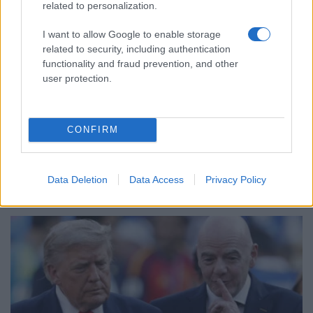
related to personalization.
I want to allow Google to enable storage
related to security, including authentication
functionality and fraud prevention, and other
user protection.
ΑΘΛΗΤΙΣΜΟΣ
Παίκτης της Ντόρτμουντ ο Καρέτσας – Κέρασε
CONFIRM
γύρο τους οπαδούς
3/08/2026 - 9:19μμ
Data Deletion
Data Access
Privacy Policy