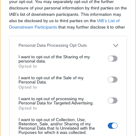
your opt-out. You may separately opt-out of the further
Ευρωπαϊκό πρωτάθλημα σκοποβολής Κ23: Τρία
disclosure of your personal information by third parties on the
μετάλλια για την Ελλάδα
IAB’s list of downstream participants. This information may
also be disclosed by us to third parties on the
IAB’s List of
5/08/2026 - 8:43μμ
Downstream Participants
that may further disclose it to other
third parties.
Please note that this website/app uses one or more Google
Personal Data Processing Opt Outs
services and may gather and store information including but
not limited to your visit or usage behaviour. You may click to
I want to opt-out of the Sharing of my
personal data.
grant or deny consent to Google and its third-party tags to
Opted In
use your data for below specified purposes in below Google
consent section.
I want to opt-out of the Sale of my
Personal Data.
Opted In
I want to opt-out of processing my
ΑΘΛΗΤΙΣΜΟΣ
Personal Data for Targeted Advertising.
Opted In
Champions League: «Κόλλησε» στο 0-0 με τη
Ναϊμέγκεν ο Ολυμπιακός
I want to opt-out of Collection, Use,
Retention, Sale, and/or Sharing of my
Personal Data that Is Unrelated with the
4/08/2026 - 11:01μμ
Purposes for which it was collected.